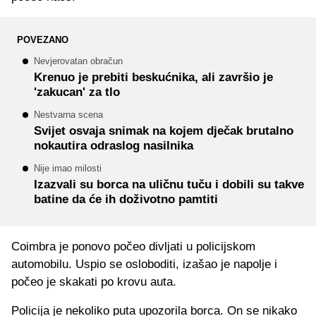
POVEZANO
Nevjerovatan obračun
Krenuo je prebiti beskućnika, ali završio je
'zakucan' za tlo
Nestvarna scena
Svijet osvaja snimak na kojem dječak brutalno
nokautira odraslog nasilnika
Nije imao milosti
Izazvali su borca na uličnu tuču i dobili su takve
batine da će ih doživotno pamtiti
Coimbra je ponovo počeo divljati u policijskom
automobilu. Uspio se osloboditi, izašao je napolje i
počeo je skakati po krovu auta.
Policija je nekoliko puta upozorila borca. On se nikako