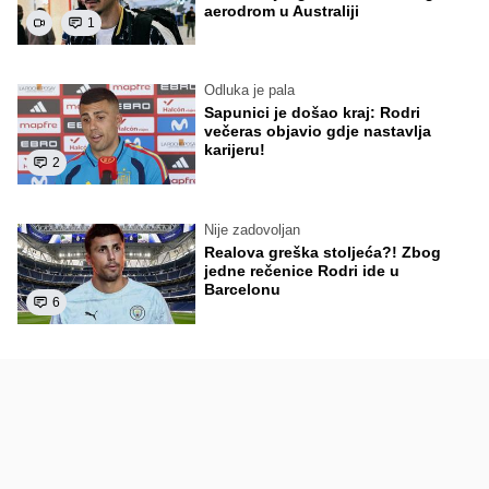
aerodrom u Australiji
1
Odluka je pala
Sapunici je došao kraj: Rodri
večeras objavio gdje nastavlja
karijeru!
2
Nije zadovoljan
Realova greška stoljeća?! Zbog
jedne rečenice Rodri ide u
Barcelonu
6