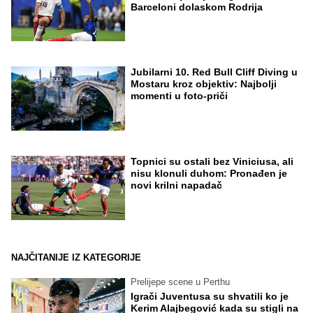
Barceloni dolaskom Rodrija
Jubilarni 10. Red Bull Cliff Diving u
Mostaru kroz objektiv: Najbolji
momenti u foto-priči
Topnici su ostali bez Viniciusa, ali
nisu klonuli duhom: Pronađen je
novi krilni napadač
NAJČITANIJE IZ KATEGORIJE
Prelijepe scene u Perthu
Igrači Juventusa su shvatili ko je
Kerim Alajbegović kada su stigli na