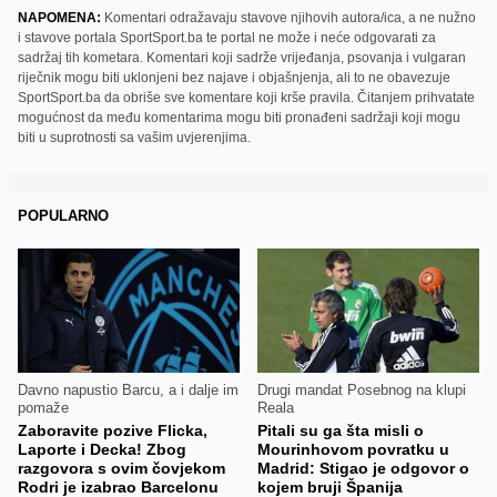
NAPOMENA:
Komentari odražavaju stavove njihovih autora/ica, a ne nužno
i stavove portala SportSport.ba te portal ne može i neće odgovarati za
sadržaj tih kometara. Komentari koji sadrže vrijeđanja, psovanja i vulgaran
riječnik mogu biti uklonjeni bez najave i objašnjenja, ali to ne obavezuje
SportSport.ba da obriše sve komentare koji krše pravila. Čitanjem prihvatate
mogućnost da među komentarima mogu biti pronađeni sadržaji koji mogu
biti u suprotnosti sa vašim uvjerenjima.
POPULARNO
Davno napustio Barcu, a i dalje im
Drugi mandat Posebnog na klupi
pomaže
Reala
Zaboravite pozive Flicka,
Pitali su ga šta misli o
Laporte i Decka! Zbog
Mourinhovom povratku u
razgovora s ovim čovjekom
Madrid: Stigao je odgovor o
Rodri je izabrao Barcelonu
kojem bruji Španija