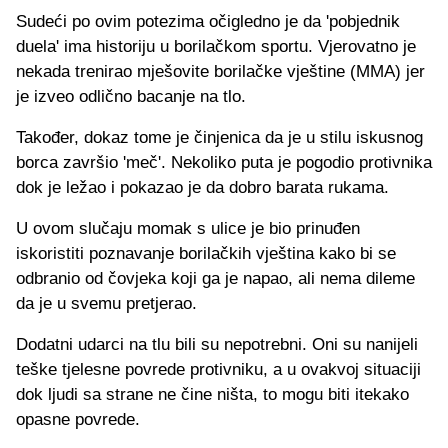
Sudeći po ovim potezima očigledno je da 'pobjednik
duela' ima historiju u borilačkom sportu. Vjerovatno je
nekada trenirao mješovite borilačke vještine (MMA) jer
je izveo odlično bacanje na tlo.
Također, dokaz tome je činjenica da je u stilu iskusnog
borca završio 'meč'. Nekoliko puta je pogodio protivnika
dok je ležao i pokazao je da dobro barata rukama.
U ovom slučaju momak s ulice je bio prinuđen
iskoristiti poznavanje borilačkih vještina kako bi se
odbranio od čovjeka koji ga je napao, ali nema dileme
da je u svemu pretjerao.
Dodatni udarci na tlu bili su nepotrebni. Oni su nanijeli
teške tjelesne povrede protivniku, a u ovakvoj situaciji
dok ljudi sa strane ne čine ništa, to mogu biti itekako
opasne povrede.