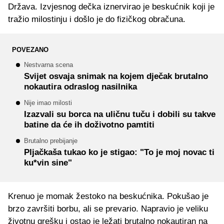
Država. Izvjesnog dečka iznervirao je beskućnik koji je
tražio milostinju i došlo je do fizičkog obračuna.
POVEZANO
Nestvarna scena
Svijet osvaja snimak na kojem dječak brutalno
nokautira odraslog nasilnika
Nije imao milosti
Izazvali su borca na uličnu tuču i dobili su takve
batine da će ih doživotno pamtiti
Brutalno prebijanje
Pljačkaša tukao ko je stigao: "To je moj novac ti
ku*vin sine"
Krenuo je momak žestoko na beskućnika. Pokušao je
brzo završiti borbu, ali se prevario. Napravio je veliku
životnu grešku i ostao je ležati brutalno nokautiran na