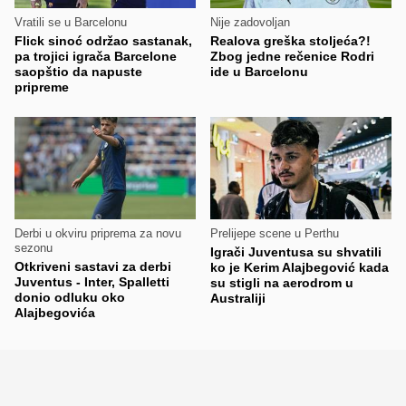
Vratili se u Barcelonu
Nije zadovoljan
Flick sinoć održao sastanak,
Realova greška stoljeća?!
pa trojici igrača Barcelone
Zbog jedne rečenice Rodri
saopštio da napuste
ide u Barcelonu
pripreme
Derbi u okviru priprema za novu
Prelijepe scene u Perthu
sezonu
Igrači Juventusa su shvatili
Otkriveni sastavi za derbi
ko je Kerim Alajbegović kada
Juventus - Inter, Spalletti
su stigli na aerodrom u
donio odluku oko
Australiji
Alajbegovića