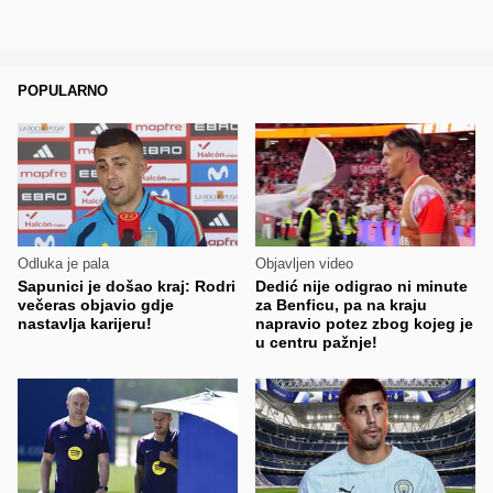
POPULARNO
Odluka je pala
Objavljen video
Sapunici je došao kraj: Rodri
Dedić nije odigrao ni minute
večeras objavio gdje
za Benficu, pa na kraju
nastavlja karijeru!
napravio potez zbog kojeg je
u centru pažnje!