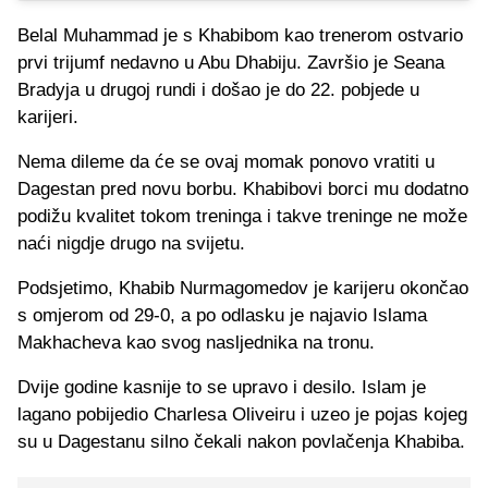
Belal Muhammad je s Khabibom kao trenerom ostvario
prvi trijumf nedavno u Abu Dhabiju. Završio je Seana
Bradyja u drugoj rundi i došao je do 22. pobjede u
karijeri.
Nema dileme da će se ovaj momak ponovo vratiti u
Dagestan pred novu borbu. Khabibovi borci mu dodatno
podižu kvalitet tokom treninga i takve treninge ne može
naći nigdje drugo na svijetu.
Podsjetimo, Khabib Nurmagomedov je karijeru okončao
s omjerom od 29-0, a po odlasku je najavio Islama
Makhacheva kao svog nasljednika na tronu.
Dvije godine kasnije to se upravo i desilo. Islam je
lagano pobijedio Charlesa Oliveiru i uzeo je pojas kojeg
su u Dagestanu silno čekali nakon povlačenja Khabiba.