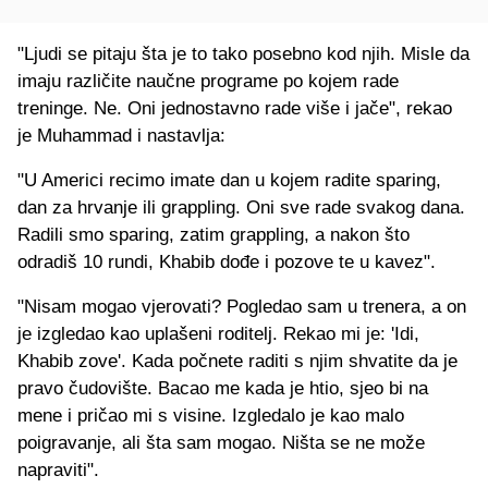
"Ljudi se pitaju šta je to tako posebno kod njih. Misle da
imaju različite naučne programe po kojem rade
treninge. Ne. Oni jednostavno rade više i jače", rekao
je Muhammad i nastavlja:
"U Americi recimo imate dan u kojem radite sparing,
dan za hrvanje ili grappling. Oni sve rade svakog dana.
Radili smo sparing, zatim grappling, a nakon što
odradiš 10 rundi, Khabib dođe i pozove te u kavez".
"Nisam mogao vjerovati? Pogledao sam u trenera, a on
je izgledao kao uplašeni roditelj. Rekao mi je: 'Idi,
Khabib zove'. Kada počnete raditi s njim shvatite da je
pravo čudovište. Bacao me kada je htio, sjeo bi na
mene i pričao mi s visine. Izgledalo je kao malo
poigravanje, ali šta sam mogao. Ništa se ne može
napraviti".