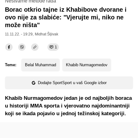
Nestvarne metode rada
Borac otkrio tajne iz Khabibove dvorane i
ovo nije za slabiće: "Vjerujte mi, niko ne
može ništa"
11.11.22. - 19:29,
Midhat Šljivak
1
Teme:
Belal Muhammad
Khabib Nurmagomedov
Dodajte SportSport u vaš Google izbor
Khabib Nurmagomedov jedan je od najboljih boraca
u historiji MMA sporta i vjerovatno najdominantniji
koji se ikada pojavio u jednoj težinskoj kategoriji.