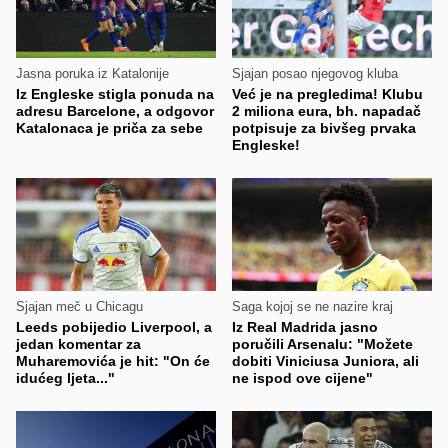
Jasna poruka iz Katalonije
Sjajan posao njegovog kluba
Iz Engleske stigla ponuda na
Već je na pregledima! Klubu
adresu Barcelone, a odgovor
2 miliona eura, bh. napadač
Katalonaca je priča za sebe
potpisuje za bivšeg prvaka
Engleske!
Sjajan meč u Chicagu
Saga kojoj se ne nazire kraj
Leeds pobijedio Liverpool, a
Iz Real Madrida jasno
jedan komentar za
poručili Arsenalu: "Možete
Muharemovića je hit: "On će
dobiti Viniciusa Juniora, ali
idućeg ljeta..."
ne ispod ove cijene"