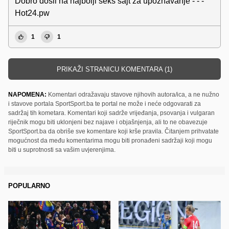
Dobro došli na najbolji seks sajt za upoznavanje - - -
Hot24.pw
1
1
PRIKAŽI STRANICU KOMENTARA (1)
NAPOMENA:
Komentari odražavaju stavove njihovih autora/ica, a ne nužno
i stavove portala SportSport.ba te portal ne može i neće odgovarati za
sadržaj tih kometara. Komentari koji sadrže vrijeđanja, psovanja i vulgaran
riječnik mogu biti uklonjeni bez najave i objašnjenja, ali to ne obavezuje
SportSport.ba da obriše sve komentare koji krše pravila. Čitanjem prihvatate
mogućnost da među komentarima mogu biti pronađeni sadržaji koji mogu
biti u suprotnosti sa vašim uvjerenjima.
POPULARNO