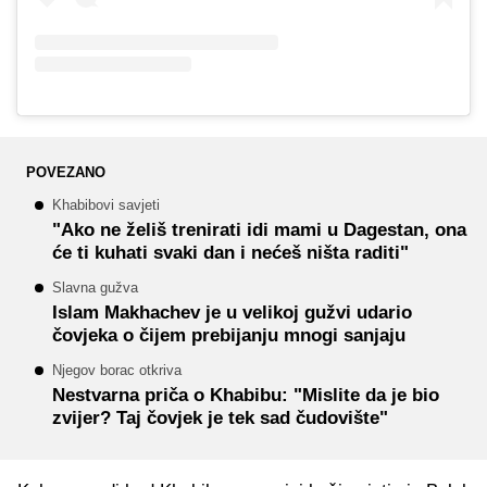
POVEZANO
Khabibovi savjeti
"Ako ne želiš trenirati idi mami u Dagestan, ona
će ti kuhati svaki dan i nećeš ništa raditi"
Slavna gužva
Islam Makhachev je u velikoj gužvi udario
čovjeka o čijem prebijanju mnogi sanjaju
Njegov borac otkriva
Nestvarna priča o Khabibu: "Mislite da je bio
zvijer? Taj čovjek je tek sad čudovište"