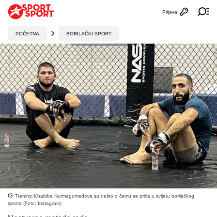
Prijava
Otvori profi
Ot
POČETNA
BORILAČKI SPORT
Treninzi Khabiba Nurmagomedova su nešto o čemu se priča u svijetu borilačkog
sporta (Foto: Instagram)