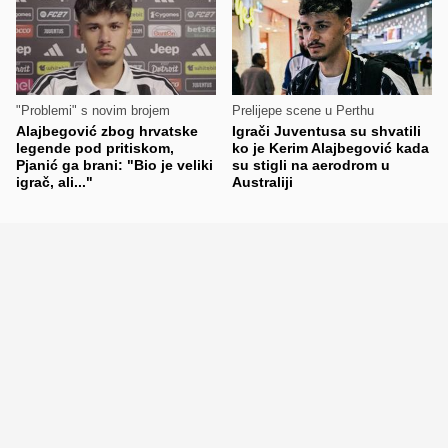
"Problemi" s novim brojem
Prelijepe scene u Perthu
Alajbegović zbog hrvatske
Igrači Juventusa su shvatili
legende pod pritiskom,
ko je Kerim Alajbegović kada
Pjanić ga brani: "Bio je veliki
su stigli na aerodrom u
igrač, ali..."
Australiji