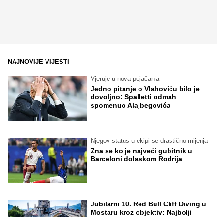
NAJNOVIJE VIJESTI
Vjeruje u nova pojačanja
Jedno pitanje o Vlahoviću bilo je
dovoljno: Spalletti odmah
spomenuo Alajbegovića
Njegov status u ekipi se drastično mijenja
Zna se ko je najveći gubitnik u
Barceloni dolaskom Rodrija
Jubilarni 10. Red Bull Cliff Diving u
Mostaru kroz objektiv: Najbolji