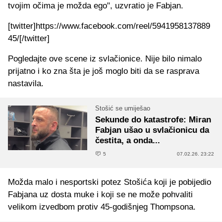
tvojim očima je možda ego", uzvratio je Fabjan.
[twitter]https://www.facebook.com/reel/5941958137889
45/[/twitter]
Pogledajte ove scene iz svlačionice. Nije bilo nimalo
prijatno i ko zna šta je još moglo biti da se rasprava
nastavila.
Stošić se umiješao
Sekunde do katastrofe: Miran
Fabjan ušao u svlačionicu da
čestita, a onda...
5
07.02.26. 23:22
Možda malo i nesportski potez Stošića koji je pobijedio
Fabjana uz dosta muke i koji se ne može pohvaliti
velikom izvedbom protiv 45-godišnjeg Thompsona.