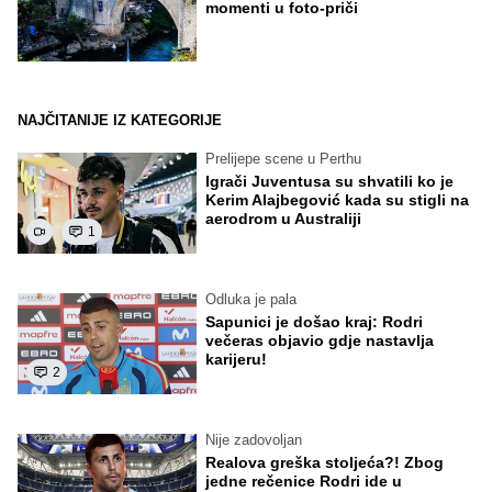
momenti u foto-priči
NAJČITANIJE IZ KATEGORIJE
Prelijepe scene u Perthu
Igrači Juventusa su shvatili ko je
Kerim Alajbegović kada su stigli na
aerodrom u Australiji
1
Odluka je pala
Sapunici je došao kraj: Rodri
večeras objavio gdje nastavlja
karijeru!
2
Nije zadovoljan
Realova greška stoljeća?! Zbog
jedne rečenice Rodri ide u