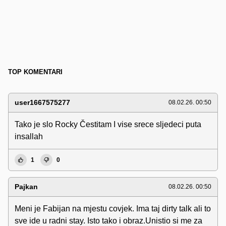
TOP KOMENTARI
user1667575277
08.02.26. 00:50
Tako je slo Rocky Čestitam I vise srece sljedeci puta
insallah
1
0
Pajkan
08.02.26. 00:50
Meni je Fabijan na mjestu covjek. Ima taj dirty talk ali to
sve ide u radni stay. Isto tako i obraz.Unistio si me za