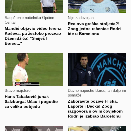
Saopštenje načelnika Općine
Nije zadovoljan
Centar
Realova greška stoljeća?!
Mandić objavio video terena
Zbog jedne rečenice Rodri
Koševa, pa žestoko prozvao
ide u Barcelonu
Džemidžića: "Smiješ li
Borcu..."
Bravo majstore
Davno napustio Barcu, a i dalje im
pomaže
Haris Tabaković junak
Zaboravite pozive Flicka,
Salzburga: Ušao i pogodio
Laporte i Decka! Zbog
za veliku pobjedu
razgovora s ovim čovjekom
Rodri je izabrao Barcelonu