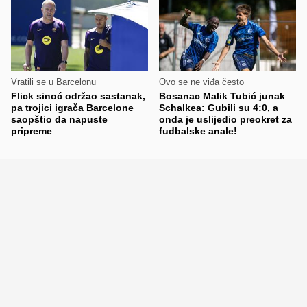
Vratili se u Barcelonu
Ovo se ne viđa često
Flick sinoć održao sastanak,
Bosanac Malik Tubić junak
pa trojici igrača Barcelone
Schalkea: Gubili su 4:0, a
saopštio da napuste
onda je uslijedio preokret za
pripreme
fudbalske anale!