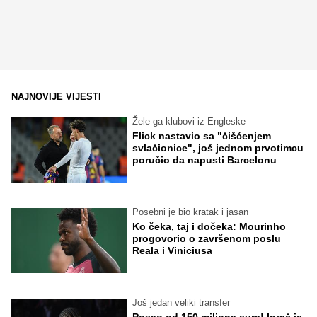
NAJNOVIJE VIJESTI
Žele ga klubovi iz Engleske
Flick nastavio sa "čišćenjem
svlačionice", još jednom prvotimcu
poručio da napusti Barcelonu
Posebni je bio kratak i jasan
Ko čeka, taj i dočeka: Mourinho
progovorio o završenom poslu
Reala i Viniciusa
Još jedan veliki transfer
Posao od 150 miliona eura! Igrač je