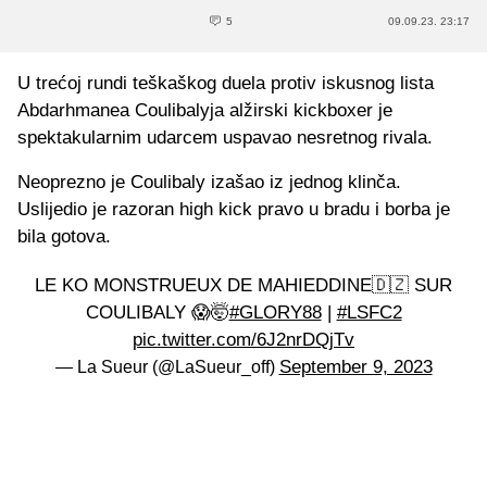
5
09.09.23. 23:17
U trećoj rundi teškaškog duela protiv iskusnog lista
Abdarhmanea Coulibalyja alžirski kickboxer je
spektakularnim udarcem uspavao nesretnog rivala.
Neoprezno je Coulibaly izašao iz jednog klinča.
Uslijedio je razoran high kick pravo u bradu i borba je
bila gotova.
LE KO MONSTRUEUX DE MAHIEDDINE🇩🇿 SUR
COULIBALY 😱🤯
#GLORY88
|
#LSFC2
pic.twitter.com/6J2nrDQjTv
September 9, 2023
— La Sueur (@LaSueur_off)