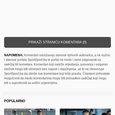
PRIKAŽI STRANICU KOMENTARA (0)
NAPOMENA:
Komentari odražavaju stavove njihovih autora/ica, a ne nužno
i stavove portala SportSport.ba te portal ne može i neće odgovarati za
sadržaj tih kometara. Komentari koji sadrže vrijeđanja, psovanja i vulgaran
riječnik mogu biti uklonjeni bez najave i objašnjenja, ali to ne obavezuje
SportSport.ba da obriše sve komentare koji krše pravila. Čitanjem prihvatate
mogućnost da među komentarima mogu biti pronađeni sadržaji koji mogu
biti u suprotnosti sa vašim uvjerenjima.
POPULARNO