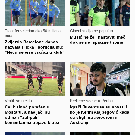
Transfer vrijedan oko 50 miliona
Glavni sudija ne popušta
eura
Musić ne želi nastaviti meč
Zvijezda Barcelone danas
dok se ne isprazne tribine!
nazvala Flicka i poručila mu:
"Neću se više vraćati u klub"
Vratili se u elitu
Prelijepe scene u Perthu
Čelik sinoć poražen u
Igrači Juventusa su shvatili
Mostaru, a navijači su
ko je Kerim Alajbegović kada
odmah "zatrpali"
su stigli na aerodrom u
komentarima objavu kluba
Australiji