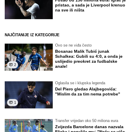
pristao, a sada je Liverpool krenuo
na sve ili ništa
NAJČITANIJE IZ KATEGORIJE
Ovo se ne viđa često
Bosanac Malik Tubić junak
Schalkea: Gubili su 4:0, a onda je
uslijedio preokret za fudbalske
2
anale!
Oglasila se i klupska legenda
Del Piero gledao Alajbegovića:
"Mislim da za tim nema potrebe"
1
Transfer vrijedan oko 50 miliona eura
Zvijezda Barcelone danas nazvala
Flicka i poručila mu: "Neću se više