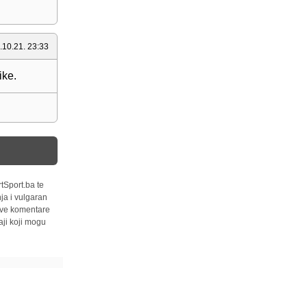
.10.21. 23:33
ike.
tSport.ba te
ja i vulgaran
 sve komentare
ji koji mogu