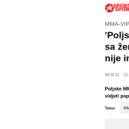
MMA-VIP
'Polj
sa že
nije 
29.10.21. - 21
Poljske M
vidjeti pop
Teme:
M