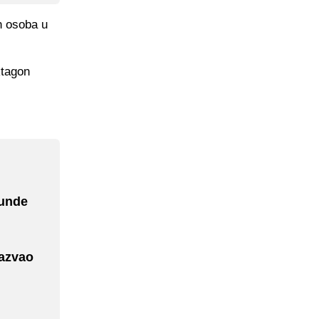
h osoba u
ktagon
kunde
nazvao