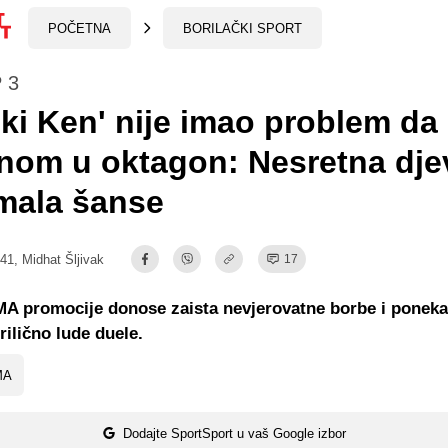
POČETNA
BORILAČKI SPORT
 3
ski Ken' nije imao problem da
nom u oktagon: Nesretna dje
imala šanse
:41,
Midhat Šljivak
17
MA promocije donose zaista nevjerovatne borbe i pone
rilično lude duele.
MA
Dodajte SportSport u vaš Google izbor