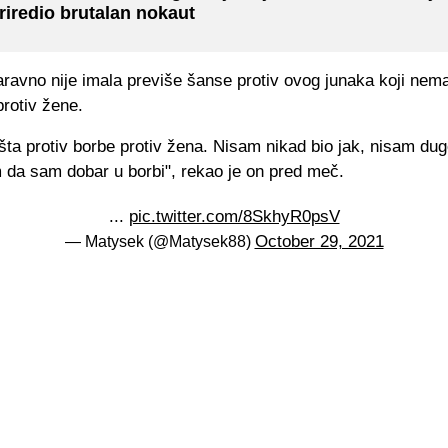
riredio brutalan nokaut
aravno nije imala previše šanse protiv ovog junaka koji nem
protiv žene.
a protiv borbe protiv žena. Nisam nikad bio jak, nisam dugo
m da sam dobar u borbi", rekao je on pred meč.
...
pic.twitter.com/8SkhyR0psV
October 29, 2021
— Matysek (@Matysek88)