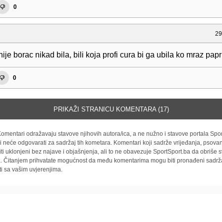
0
29
ije borac nikad bila, bili koja profi cura bi ga ubila ko mraz papr
0
PRIKAŽI STRANICU KOMENTARA (17)
omentari odražavaju stavove njihovih autora/ica, a ne nužno i stavove portala Spor
i neće odgovarati za sadržaj tih kometara. Komentari koji sadrže vrijeđanja, psovan
iti uklonjeni bez najave i objašnjenja, ali to ne obavezuje SportSport.ba da obriše
la. Čitanjem prihvatate mogućnost da među komentarima mogu biti pronađeni sadrža
ti sa vašim uvjerenjima.