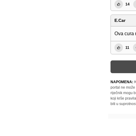
14
E.Car
Ova cura n
11
NAPOMENA:
K
portal ne može 
riječnik mogu b
koji krše pravi
biti u suprotnos