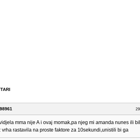
TARI
98961
29
vidjela mma nije A i ovaj momak,pa njeg mi amanda nunes ili bil
z vrha rastavila na proste faktore za 10sekundi,unistili bi ga