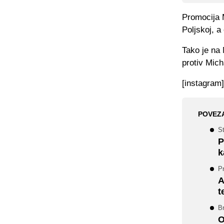
Promocija 
Poljskoj, a
Tako je na
protiv Mich
[instagram
POVEZ
St
P
k
P
A
t
Br
O