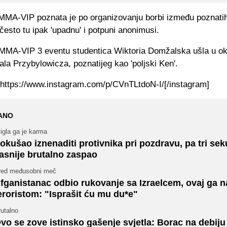
MMA-VIP poznata je po organizovanju borbi između poznati
 često tu ipak 'upadnu' i potpuni anonimusi.
 MMA-VIP 3 eventu studentica Wiktoria Domžalska ušla u o
ala Przybylowicza, poznatijeg kao 'poljski Ken'.
]https://www.instagram.com/p/CVnTLtdoN-I/[/instagram]
ANO
igla ga je karma
okušao iznenaditi protivnika pri pozdravu, pa tri se
asnije brutalno zaspao
red međusobni meč
fganistanac odbio rukovanje sa Izraelcem, ovaj ga 
eroristom: "Isprašit ću mu du*e"
utalno
vo se zove istinsko gašenje svjetla: Borac na debiju