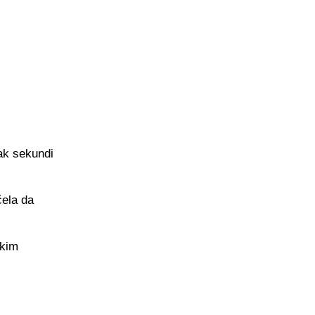
-ak sekundi
čela da
čkim