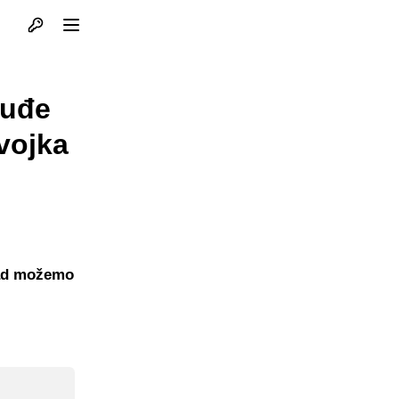
Otvori profil
Otvori meni
 uđe
vojka
kad možemo