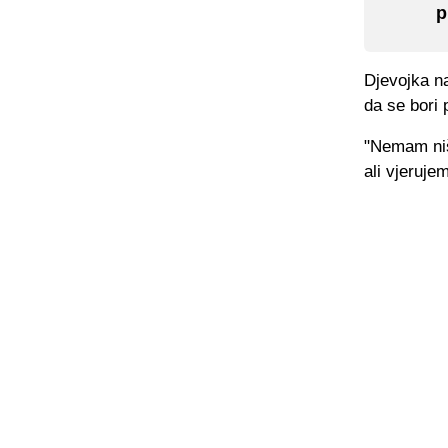
p
Djevojka n
da se bori 
"Nemam ništ
ali vjeruje