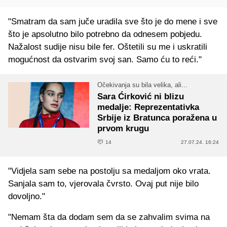
"Smatram da sam juče uradila sve što je do mene i sve
što je apsolutno bilo potrebno da odnesem pobjedu.
Nažalost sudije nisu bile fer. Oštetili su me i uskratili
mogućnost da ostvarim svoj san. Samo ću to reći."
Očekivanja su bila velika, ali...
Sara Ćirković ni blizu
medalje: Reprezentativka
Srbije iz Bratunca poražena u
prvom krugu
14
27.07.24. 16:24
"Vidjela sam sebe na postolju sa medaljom oko vrata.
Sanjala sam to, vjerovala čvrsto. Ovaj put nije bilo
dovoljno."
"Nemam šta da dodam sem da se zahvalim svima na