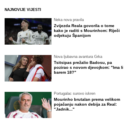
NAJNOVIJE VIJESTI
Neka nova pravila
Zvijezda Reala govorila o tome
kako je raditi s Mourinhom: Riječi
odjekuju Španijom
Nova ljubavna avantura Grka
Tsitsipas prežalio Badosu, pa
pozirao s novom djevojkom: "Ima li
barem 18?"
Portugalac surovo iskren
Mourinho brutalan prema velikom
pojačanju nakon debija za Real:
"Jadnik..."