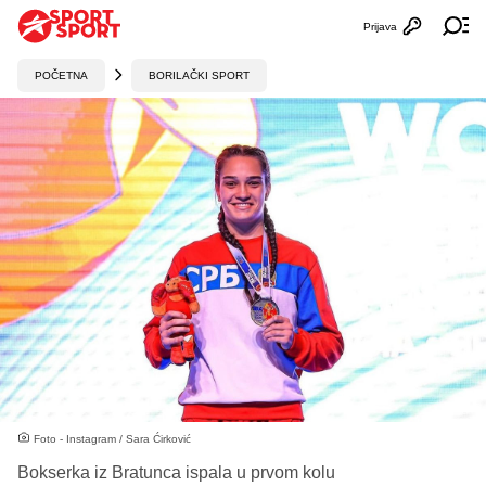
Prijava
Otvori profi
Ot
POČETNA
BORILAČKI SPORT
Foto - Instagram / Sara Ćirković
Bokserka iz Bratunca ispala u prvom kolu