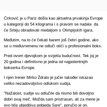
Ćirković je u Pariz došla kao aktuelna prvakinja Evrope
u kategoriji do 54 kilograma i s pravom se nadala da
će Srbiju obradovati medaljom s Olimpijskih igara.
Međutim, na to će čekati barem još četiri godine, ako
se u međuvremenu ne odluči otići u profesionalni boks.
Pred ovom djevojkom je svijetla budućnost. Tek joj je
20 godina i definitivno je jedna od najpotentnijih
bokserka Evrope.
I njen trener Mirko Ždralo je jučer također iskazao
veliko nezadovoljstvo odlukom sudija.
"Nažalost, sudije su odlučile da nismo bili dovoljno
dobri ovaj meč. Možda sam pristrasan, ali za mene je
ovo bila ubjedljiva pobjeda Sare", poručio je on.