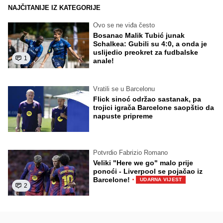
NAJČITANIJE IZ KATEGORIJE
Ovo se ne viđa često
Bosanac Malik Tubić junak
Schalkea: Gubili su 4:0, a onda je
uslijedio preokret za fudbalske
1
anale!
Vratili se u Barcelonu
Flick sinoć održao sastanak, pa
trojici igrača Barcelone saopštio da
napuste pripreme
Potvrdio Fabrizio Romano
Veliki "Here we go" malo prije
ponoći - Liverpool se pojačao iz
·
Barcelone!
UDARNA VIJEST
2