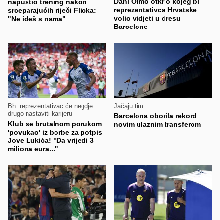
Dani Olmo otkrio kojeg bi
napustio trening nakon
reprezentativca Hrvatske
srceparajućih riječi Flicka:
volio vidjeti u dresu
"Ne ideš s nama"
Barcelone
Bh. reprezentativac će negdje
Jačaju tim
drugo nastaviti karijeru
Barcelona oborila rekord
Klub se brutalnom porukom
novim ulaznim transferom
'povukao' iz borbe za potpis
Jove Lukića! "Da vrijedi 3
miliona eura..."