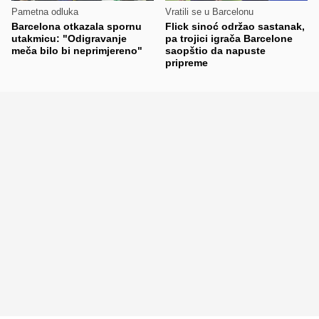
Pametna odluka
Vratili se u Barcelonu
Barcelona otkazala spornu
Flick sinoć održao sastanak,
utakmicu: "Odigravanje
pa trojici igrača Barcelone
meča bilo bi neprimjereno"
saopštio da napuste
pripreme