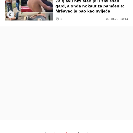
Za glavu niži stao je u smiješan
gard, a onda nokaut za pamćenje:
Mršavac je pao kao svijeća
1
02.10.22. 10:44