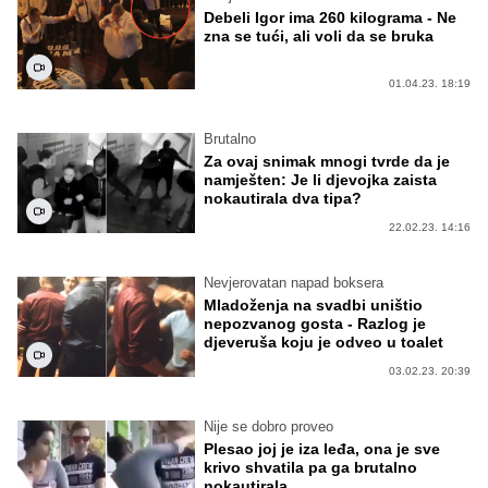
Debeli Igor ima 260 kilograma - Ne
zna se tući, ali voli da se bruka
01.04.23. 18:19
Brutalno
Za ovaj snimak mnogi tvrde da je
namješten: Je li djevojka zaista
nokautirala dva tipa?
22.02.23. 14:16
Nevjerovatan napad boksera
Mladoženja na svadbi uništio
nepozvanog gosta - Razlog je
djeveruša koju je odveo u toalet
03.02.23. 20:39
Nije se dobro proveo
Plesao joj je iza leđa, ona je sve
krivo shvatila pa ga brutalno
nokautirala