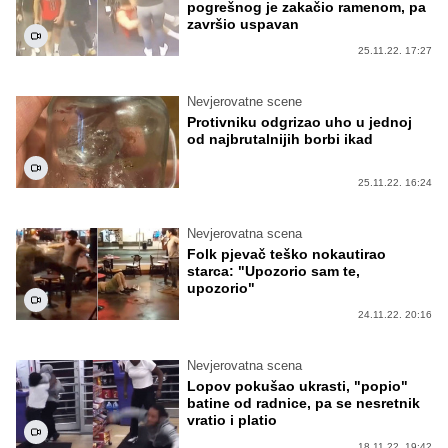
pogrešnog je zakačio ramenom, pa
završio uspavan
25.11.22. 17:27
Nevjerovatne scene
Protivniku odgrizao uho u jednoj
od najbrutalnijih borbi ikad
25.11.22. 16:24
Nevjerovatna scena
Folk pjevač teško nokautirao
starca: "Upozorio sam te,
upozorio"
24.11.22. 20:16
Nevjerovatna scena
Lopov pokušao ukrasti, "popio"
batine od radnice, pa se nesretnik
vratio i platio
18.11.22. 19:42