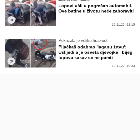
Lopovi ušli u pogrešan automobil:
Ove batine u životu neće zaboraviti
12.11.22. 22:15
Pokazala je veliku hrabrost
Pljačkaš odabrao 'laganu žrtvu':
Uslijedila je osveta djevojke i bijeg
lopova kakav se ne pamti
10.11.22. 19:33