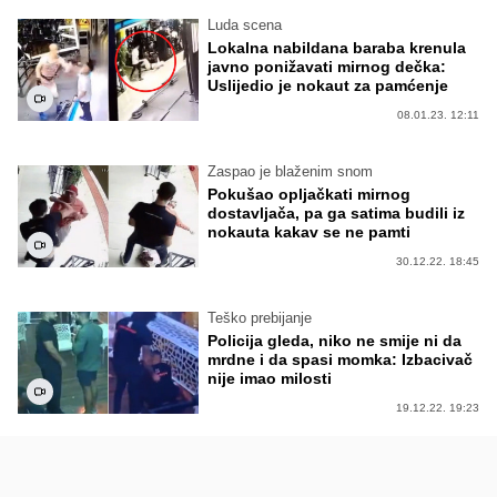
Luda scena
Lokalna nabildana baraba krenula
javno ponižavati mirnog dečka:
Uslijedio je nokaut za pamćenje
08.01.23. 12:11
Zaspao je blaženim snom
Pokušao opljačkati mirnog
dostavljača, pa ga satima budili iz
nokauta kakav se ne pamti
30.12.22. 18:45
Teško prebijanje
Policija gleda, niko ne smije ni da
mrdne i da spasi momka: Izbacivač
nije imao milosti
19.12.22. 19:23