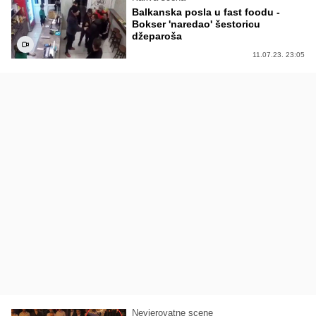
Balkanska posla u fast foodu -
Bokser 'naredao' šestoricu
džeparoša
11.07.23. 23:05
Nevjerovatne scene