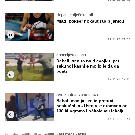
Napao je dječaka, ali...
Mladi bokser nokautirao pijanicu
17.11.22. 21:03
Zanimljiva scena
Debeli krenuo na djevojku, pet
sekundi kasnije molio je da ga
pusti
17.11.22. 17:15
Sve za društvene mreže
Bahati manijak želio pretući
beskućnika - Ustala je gromada od
130 kilograma i očitala mu lekciju
16.11.22. 13:51
Zaslužena kazna