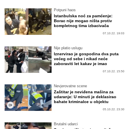
Potpuni haos
Istanbulska noć za pamćenje:
Borac nije mogao ništa protiv
kompletnog tima izbacivača
07.10.22. 19:03
Nije platio uslugu
Iznervirao je gospodina dva puta
većeg od sebe i nikad neće
zaboraviti let kakav je imao
07.10.22. 15:50
Nevjerovatne scene
Zaštitar je neviđena mašina za
udaranje: U minuti je deklasirao
bahate kriminalce u objektu
05.10.22. 23:30
Brutalni udarci