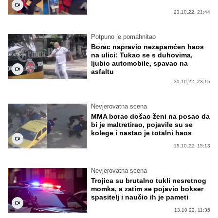
23.10.22. 21:44
Potpuno je pomahnitao
Borac napravio nezapamćen haos
na ulici: Tukao se s duhovima,
ljubio automobile, spavao na
asfaltu
20.10.22. 23:15
Nevjerovatna scena
MMA borac došao ženi na posao da
bi je maltretirao, pojavile su se
kolege i nastao je totalni haos
15.10.22. 15:13
Nevjerovatna scena
Trojica su brutalno tukli nesretnog
momka, a zatim se pojavio bokser
spasitelj i naučio ih je pameti
13.10.22. 11:35