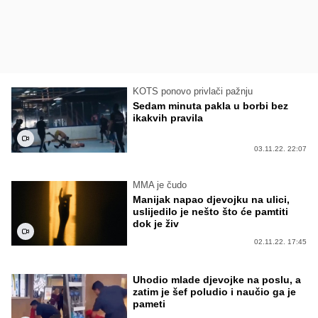
KOTS ponovo privlači pažnju
Sedam minuta pakla u borbi bez
ikakvih pravila
03.11.22. 22:07
MMA je čudo
Manijak napao djevojku na ulici,
uslijedilo je nešto što će pamtiti
dok je živ
02.11.22. 17:45
Uhodio mlade djevojke na poslu, a
zatim je šef poludio i naučio ga je
pameti