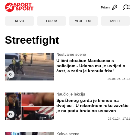
Prijava
Otvori profi
Ot
NOVO
FORUM
MOJE TEME
TABELE
Streetfight
Nestvarne scene
Ulični obračun Marokanca s
policijom - Udarac mu je uvrijedio
čast, a zatim je krenula frka!
30.06.26. 15:22
Naučio je lekciju
Spuštenog garda je krenuo na
dvojicu - U rekordnom roku završio
je na podu brutalno uspavan
27.01.24. 17:11
Kakva scena