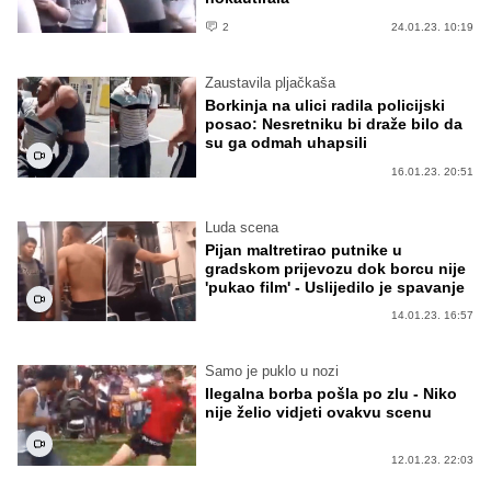
2
24.01.23. 10:19
Zaustavila pljačkaša
Borkinja na ulici radila policijski
posao: Nesretniku bi draže bilo da
su ga odmah uhapsili
16.01.23. 20:51
Luda scena
Pijan maltretirao putnike u
gradskom prijevozu dok borcu nije
'pukao film' - Uslijedilo je spavanje
14.01.23. 16:57
Samo je puklo u nozi
Ilegalna borba pošla po zlu - Niko
nije želio vidjeti ovakvu scenu
12.01.23. 22:03