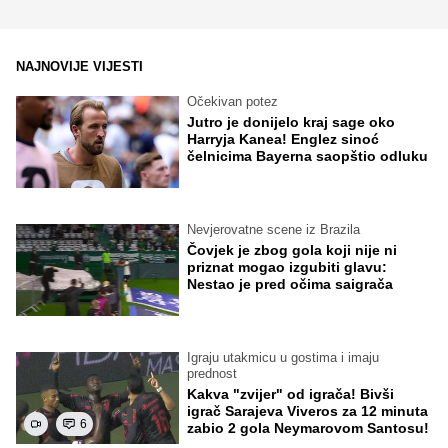
NAJNOVIJE VIJESTI
Očekivan potez
Jutro je donijelo kraj sage oko
Harryja Kanea! Englez sinoć
čelnicima Bayerna saopštio odluku
Nevjerovatne scene iz Brazila
Čovjek je zbog gola koji nije ni
priznat mogao izgubiti glavu:
Nestao je pred očima saigrača
Igraju utakmicu u gostima i imaju
prednost
Kakva "zvijer" od igrača! Bivši
igrač Sarajeva Viveros za 12 minuta
6
zabio 2 gola Neymarovom Santosu!