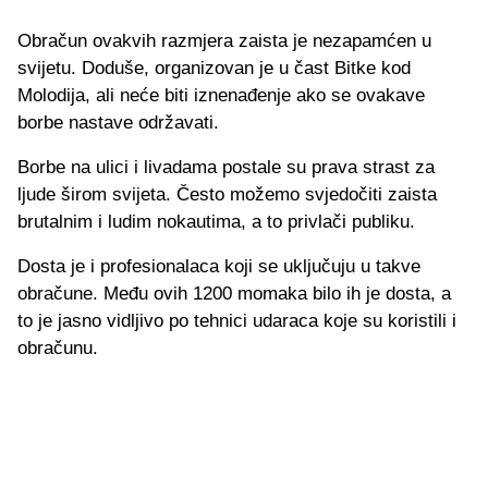
Obračun ovakvih razmjera zaista je nezapamćen u
svijetu. Doduše, o
rganizovan je u čast Bitke kod
Molodija, ali neće biti iznenađenje ako se ovakave
bo
rbe nastave održavati.
Borbe na ulici i livadama postale su prava strast za
ljude širom svijeta. Često možemo svjedočiti zaista
brutalnim i ludim nokautima, a to privlači publiku.
Dosta je i profesionalaca koji se uključuju u takve
obračune. Među ovih 1200 momaka bilo ih je dosta, a
to je jasno vidljivo po tehnici udaraca koje su koristili i
obračunu.