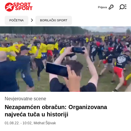
Prijava
Otvori profi
Ot
POČETNA
BORILAČKI SPORT
Nevjerovatne scene
Nezapamćen obračun: Organizovana
najveća tuča u historiji
01.08.22. - 10:02,
Midhat Šljivak