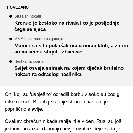
POVEZANO
Brutalan nokaut
Krenuo je žestoko na rivala i to je posljednje
čega se sjeća
MMA borci rade u osiguranju
Momci na silu pokušali ući u noćni klub, a zatim
su na scenu stupili izbacivači
Nestvarna scena
Svijet osvaja snimak na kojem dječak brutalno
nokautira odraslog nasilnika
Oni koji su 'uspješno' odradili borbu visoko su podigli
ruke u zrak. Bilo ih je s obje strane i nastalo je
poprilično slavlje.
Ovakav obračun nikada ranije nije viđen. Rusi su još
jednom pokazali da imaju nevjerovatne ideje kada je