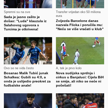
Spremni su na sve
Transfer vrijedan oko 50 miliona
eura
Sada je jasno zašto je
Zvijezda Barcelone danas
došao: "Luda" klauzula iz
nazvala Flicka i poručila mu:
Salahovog ugovora s
"Neću se više vraćati u klub"
Turcima je otkrivena!
Ovo se ne viđa često
A, tek je prvo kolo
Bosanac Malik Tubić junak
Nova sudijska sprdnja i
Schalkea: Gubili su 4:0, a
cirkus u Banjaluci: Cijela BiH
onda je uslijedio preokret za
se smije, ali niko se neće ni
fudbalske anale!
počešati!