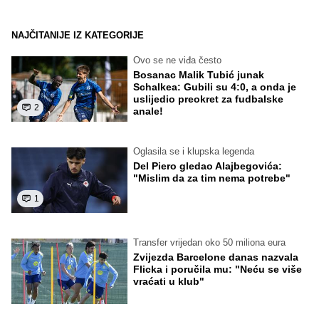
NAJČITANIJE IZ KATEGORIJE
Ovo se ne viđa često
Bosanac Malik Tubić junak
Schalkea: Gubili su 4:0, a onda je
uslijedio preokret za fudbalske
2
anale!
Oglasila se i klupska legenda
Del Piero gledao Alajbegovića:
"Mislim da za tim nema potrebe"
1
Transfer vrijedan oko 50 miliona eura
Zvijezda Barcelone danas nazvala
Flicka i poručila mu: "Neću se više
vraćati u klub"