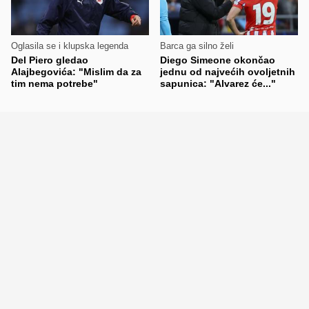
Oglasila se i klupska legenda
Barca ga silno želi
Del Piero gledao
Diego Simeone okončao
Alajbegovića: "Mislim da za
jednu od najvećih ovoljetnih
tim nema potrebe"
sapunica: "Alvarez će..."