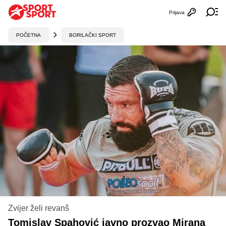
Prijava
Otvori profi
Ot
POČETNA
BORILAČKI SPORT
Zvijer želi revanš
Tomislav Spahović javno prozvao Mirana