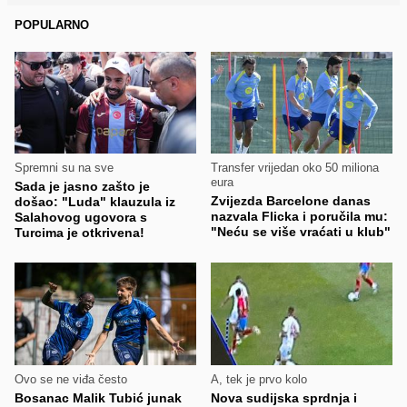
POPULARNO
Spremni su na sve
Transfer vrijedan oko 50 miliona
eura
Sada je jasno zašto je
Zvijezda Barcelone danas
došao: "Luda" klauzula iz
nazvala Flicka i poručila mu:
Salahovog ugovora s
"Neću se više vraćati u klub"
Turcima je otkrivena!
Ovo se ne viđa često
A, tek je prvo kolo
Bosanac Malik Tubić junak
Nova sudijska sprdnja i