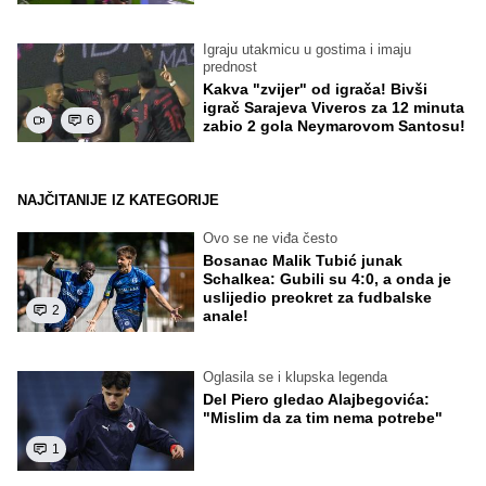
Igraju utakmicu u gostima i imaju
prednost
Kakva "zvijer" od igrača! Bivši
igrač Sarajeva Viveros za 12 minuta
6
zabio 2 gola Neymarovom Santosu!
NAJČITANIJE IZ KATEGORIJE
Ovo se ne viđa često
Bosanac Malik Tubić junak
Schalkea: Gubili su 4:0, a onda je
uslijedio preokret za fudbalske
2
anale!
Oglasila se i klupska legenda
Del Piero gledao Alajbegovića:
"Mislim da za tim nema potrebe"
1