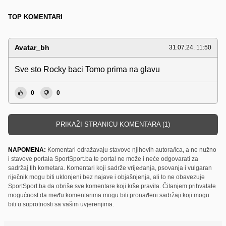
TOP KOMENTARI
Avatar_bh
31.07.24. 11:50
Sve sto Rocky baci Tomo prima na glavu
0
0
PRIKAŽI STRANICU KOMENTARA (1)
NAPOMENA:
Komentari odražavaju stavove njihovih autora/ica, a ne nužno
i stavove portala SportSport.ba te portal ne može i neće odgovarati za
sadržaj tih kometara. Komentari koji sadrže vrijeđanja, psovanja i vulgaran
riječnik mogu biti uklonjeni bez najave i objašnjenja, ali to ne obavezuje
SportSport.ba da obriše sve komentare koji krše pravila. Čitanjem prihvatate
mogućnost da među komentarima mogu biti pronađeni sadržaji koji mogu
biti u suprotnosti sa vašim uvjerenjima.