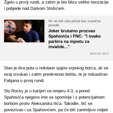
Žgelu u prvoj rundi, a zatim je bio blizu velike senzacije
i pobjede nad Darkom Stošićem.
Ilić ne želi više pričati bez zvanične
ponude
Joker brutalno prozvao
Spahovića i FNC: "I ovako
parkira na mjestu za
invalide..."
06.07.24. 20:17
Slao je dva puta u nokdaun sjajno srpskog borca, ali se
ovaj izvukao i zatim preokrenuo borbu, te je nokautirao
Fabjana u prvoj rundi.
Slo Rocky je u karijeri na omjeru 4-3, a pored
Spahovića njegovo ime se spominje i s potencijalnom
borbom protiv Aleksandra Ilića. Također, Ilić se
povezivao i sa Spahovićem, pa će biti zanimljivo vidjeti