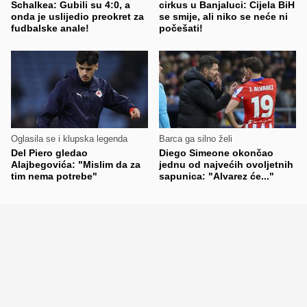
Schalkea: Gubili su 4:0, a
cirkus u Banjaluci: Cijela BiH
onda je uslijedio preokret za
se smije, ali niko se neće ni
fudbalske anale!
počešati!
Oglasila se i klupska legenda
Barca ga silno želi
Del Piero gledao
Diego Simeone okončao
Alajbegovića: "Mislim da za
jednu od najvećih ovoljetnih
tim nema potrebe"
sapunica: "Alvarez će..."