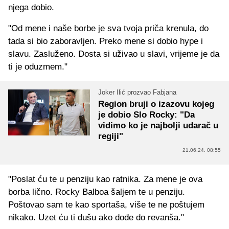
njega dobio.
"Od mene i naše borbe je sva tvoja priča krenula, do
tada si bio zaboravljen. Preko mene si dobio hype i
slavu. Zasluženo. Dosta si uživao u slavi, vrijeme je da
ti je oduzmem."
Joker Ilić prozvao Fabjana
Region bruji o izazovu kojeg
je dobio Slo Rocky: "Da
vidimo ko je najbolji udarač u
regiji"
21.06.24. 08:55
"Poslat ću te u penziju kao ratnika. Za mene je ova
borba lično. Rocky Balboa šaljem te u penziju.
Poštovao sam te kao sportaša, više te ne poštujem
nikako. Uzet ću ti dušu ako dođe do revanša."