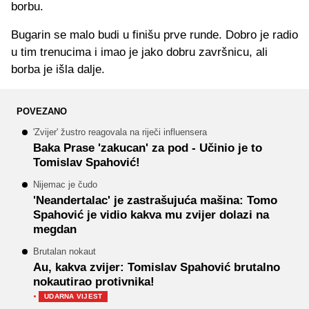
borbu.
Bugarin se malo budi u finišu prve runde. Dobro je radio
u tim trenucima i imao je jako dobru završnicu, ali
borba je išla dalje.
POVEZANO
'Zvijer' žustro reagovala na riječi influensera
Baka Prase 'zakucan' za pod - Učinio je to
Tomislav Spahović!
Nijemac je čudo
'Neandertalac' je zastrašujuća mašina: Tomo
Spahović je vidio kakva mu zvijer dolazi na
megdan
Brutalan nokaut
Au, kakva zvijer: Tomislav Spahović brutalno
nokautirao protivnika!
·
UDARNA VIJEST