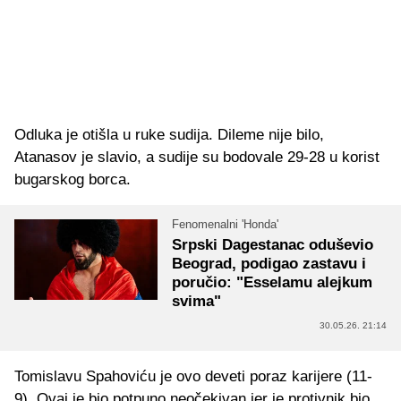
Odluka je otišla u ruke sudija. Dileme nije bilo,
Atanasov je slavio, a sudije su bodovale 29-28 u korist
bugarskog borca.
Fenomenalni 'Honda'
Srpski Dagestanac oduševio
Beograd, podigao zastavu i
poručio: "Esselamu alejkum
svima"
30.05.26. 21:14
Tomislavu Spahoviću je ovo deveti poraz karijere (11-
9). Ovaj je bio potpuno neočekivan jer je protivnik bio