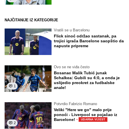
NAJČITANIJE IZ KATEGORIJE
Vratili se u Barcelonu
Flick sinoć održao sastanak, pa
trojici igrača Barcelone saopštio da
napuste pripreme
Ovo se ne viđa često
Bosanac Malik Tubić junak
Schalkea: Gubili su 4:0, a onda je
uslijedio preokret za fudbalske
1
anale!
Potvrdio Fabrizio Romano
Veliki "Here we go" malo prije
ponoći - Liverpool se pojačao iz
·
Barcelone!
UDARNA VIJEST
2