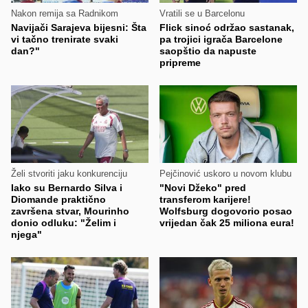
Nakon remija sa Radnikom
Vratili se u Barcelonu
Navijači Sarajeva bijesni: Šta
Flick sinoć održao sastanak,
vi tačno trenirate svaki
pa trojici igrača Barcelone
dan?"
saopštio da napuste
pripreme
Želi stvoriti jaku konkurenciju
Pejčinović uskoro u novom klubu
Iako su Bernardo Silva i
"Novi Džeko" pred
Diomande praktično
transferom karijere!
završena stvar, Mourinho
Wolfsburg dogovorio posao
donio odluku: "Želim i
vrijedan čak 25 miliona eura!
njega"