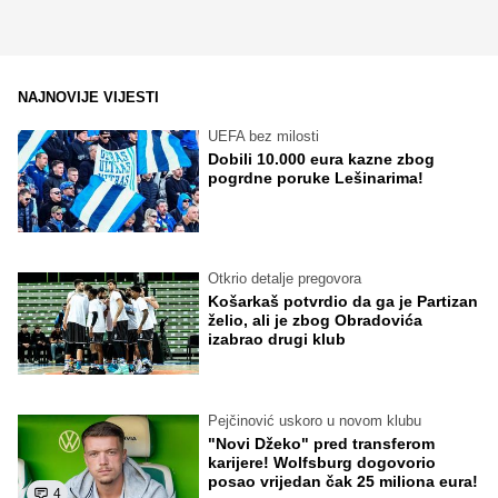
NAJNOVIJE VIJESTI
UEFA bez milosti
Dobili 10.000 eura kazne zbog
pogrdne poruke Lešinarima!
Otkrio detalje pregovora
Košarkaš potvrdio da ga je Partizan
želio, ali je zbog Obradovića
izabrao drugi klub
Pejčinović uskoro u novom klubu
"Novi Džeko" pred transferom
karijere! Wolfsburg dogovorio
posao vrijedan čak 25 miliona eura!
4