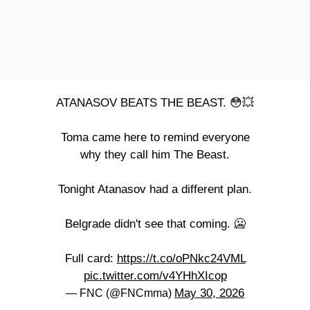
ATANASOV BEATS THE BEAST. 😳💥
Toma came here to remind everyone
why they call him The Beast.
Tonight Atanasov had a different plan.
Belgrade didn't see that coming. 🥶
Full card:
https://t.co/oPNkc24VML
pic.twitter.com/v4YHhXIcop
May 30, 2026
— FNC (@FNCmma)