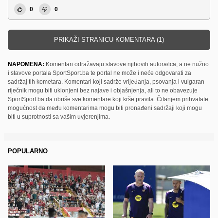
0
0
PRIKAŽI STRANICU KOMENTARA (1)
NAPOMENA:
Komentari odražavaju stavove njihovih autora/ica, a ne nužno
i stavove portala SportSport.ba te portal ne može i neće odgovarati za
sadržaj tih kometara. Komentari koji sadrže vrijeđanja, psovanja i vulgaran
riječnik mogu biti uklonjeni bez najave i objašnjenja, ali to ne obavezuje
SportSport.ba da obriše sve komentare koji krše pravila. Čitanjem prihvatate
mogućnost da među komentarima mogu biti pronađeni sadržaji koji mogu
biti u suprotnosti sa vašim uvjerenjima.
POPULARNO