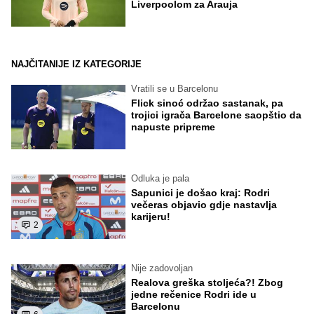
Liverpoolom za Arauja
NAJČITANIJE IZ KATEGORIJE
Vratili se u Barcelonu
Flick sinoć održao sastanak, pa
trojici igrača Barcelone saopštio da
napuste pripreme
Odluka je pala
Sapunici je došao kraj: Rodri
večeras objavio gdje nastavlja
karijeru!
2
Nije zadovoljan
Realova greška stoljeća?! Zbog
jedne rečenice Rodri ide u
Barcelonu