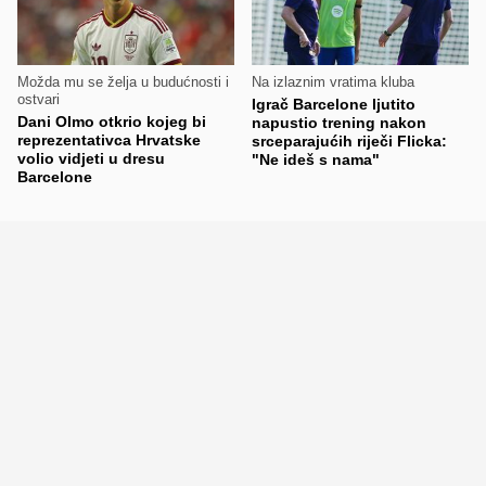
Možda mu se želja u budućnosti i
Na izlaznim vratima kluba
ostvari
Igrač Barcelone ljutito
Dani Olmo otkrio kojeg bi
napustio trening nakon
reprezentativca Hrvatske
srceparajućih riječi Flicka:
volio vidjeti u dresu
"Ne ideš s nama"
Barcelone