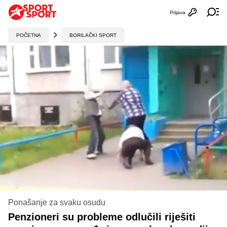
Prijava
Otvori profi
Ot
POČETNA
BORILAČKI SPORT
Ponašanje za svaku osudu
Penzioneri su probleme odlučili riješiti