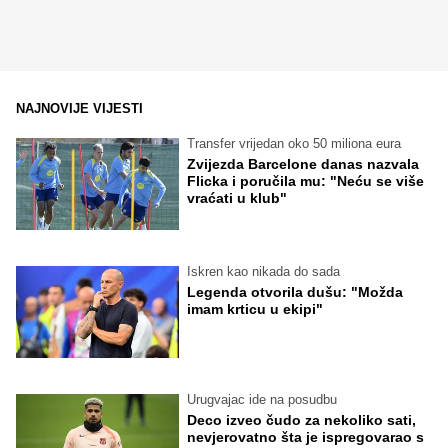
NAJNOVIJE VIJESTI
Transfer vrijedan oko 50 miliona eura
Zvijezda Barcelone danas nazvala
Flicka i poručila mu: "Neću se više
vraćati u klub"
Iskren kao nikada do sada
Legenda otvorila dušu: "Možda
imam krticu u ekipi"
Urugvajac ide na posudbu
Deco izveo čudo za nekoliko sati,
nevjerovatno šta je ispregovarao s