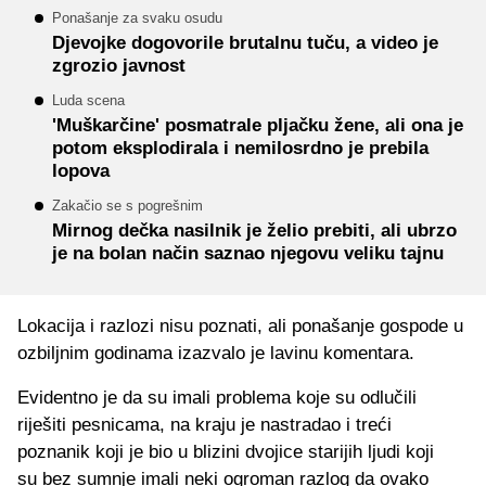
Ponašanje za svaku osudu
Djevojke dogovorile brutalnu tuču, a video je
zgrozio javnost
Luda scena
'Muškarčine' posmatrale pljačku žene, ali ona je
potom eksplodirala i nemilosrdno je prebila
lopova
Zakačio se s pogrešnim
Mirnog dečka nasilnik je želio prebiti, ali ubrzo
je na bolan način saznao njegovu veliku tajnu
Lokacija i razlozi nisu poznati, ali ponašanje gospode u
ozbiljnim godinama izazvalo je lavinu komentara.
Evidentno je da su imali problema koje su odlučili
riješiti pesnicama, na kraju je nastradao i treći
poznanik koji je bio u blizini dvojice starijih ljudi koji
su bez sumnje imali neki ogroman razlog da ovako