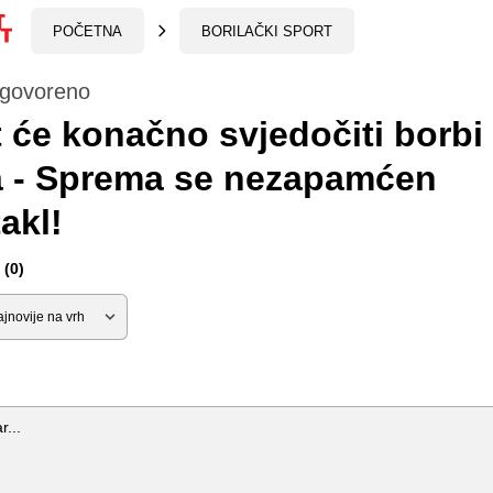
POČETNA
BORILAČKI SPORT
ogovoreno
t će konačno svjedočiti borbi
a - Sprema se nezapamćen
akl!
(0)