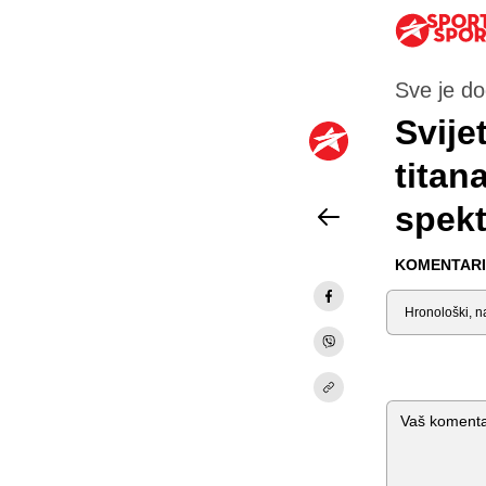
Sve je d
Svije
titan
spekt
KOMENTARI 
Sortiraj
Komentar