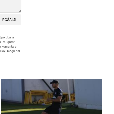
POŠALJI
Sport.ba te
a i vulgaran
sve komentare
 koji mogu biti