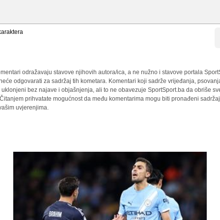
araktera
mentari odražavaju stavove njihovih autora/ica, a ne nužno i stavove portala Sport
 neće odgovarati za sadržaj tih kometara. Komentari koji sadrže vrijeđanja, psovanj
i uklonjeni bez najave i objašnjenja, ali to ne obavezuje SportSport.ba da obriše 
a. Čitanjem prihvatate mogućnost da među komentarima mogu biti pronađeni sadržaji
 vašim uvjerenjima.