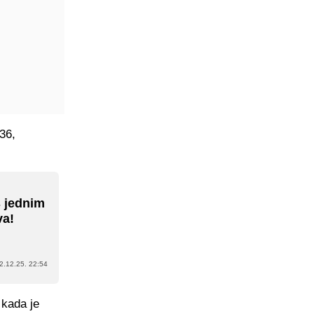
36,
s jednim
va!
2.12.25. 22:54
 kada je