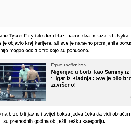
rane Tyson Fury također dolazi nakon dva poraza od Usyka
 je objavio kraj karijere, ali sve je naravno promijenila ponu
 nije mogao odbiti cifre koje su ponuđene.
Egowe završen brzo
Nigerijac u borbi kao Sammy iz
'Tigar iz Kladnja': Sve je bilo br
završeno!
2
a brzo biti javne i svijet boksa jedva čeka da vidi obračun
i su prethodnih godina obilježili tešku kategoriju.