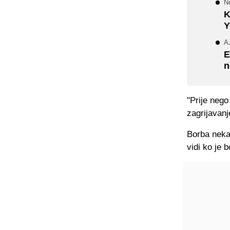
N
K
Y
A
E
n
"Prije nego
zagrijavanj
Borba neka
vidi ko je 