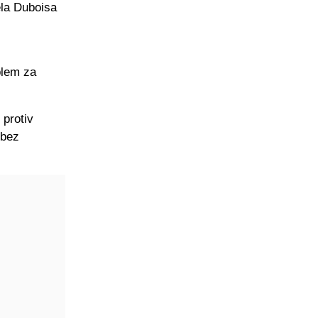
ela Duboisa
.
blem za
 protiv
 bez