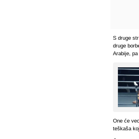
S druge st
druge borbe
Arabije, pa
One će veom
teškaša koj