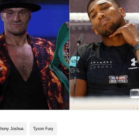
thony Joshua
Tyson Fury