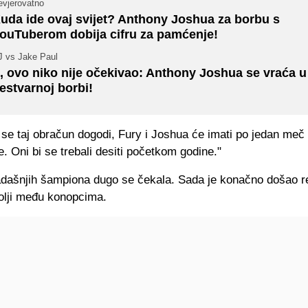
evjerovatno
uda ide ovaj svijet? Anthony Joshua za borbu s
ouTuberom dobija cifru za pamćenje!
J vs Jake Paul
, ovo niko nije očekivao: Anthony Joshua se vraća u
estvarnoj borbi!
 se taj obračun dogodi, Fury i Joshua će imati po jedan meč
e. Oni bi se trebali desiti početkom godine."
dašnjih šampiona dugo se čekala. Sada je konačno došao r
bolji među konopcima.