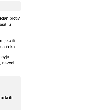
edan protiv
siti u
ljeta ili
ama čeka.
onyja
, navodi
tkrili