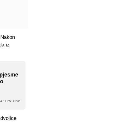
. Nakon
da iz
 pjesme
zo
4.11.25. 11:35
 dvojice