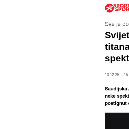
Sve je d
Svije
titan
spekt
13.12.25. - 15
Saudijska 
neke spekt
postignut 