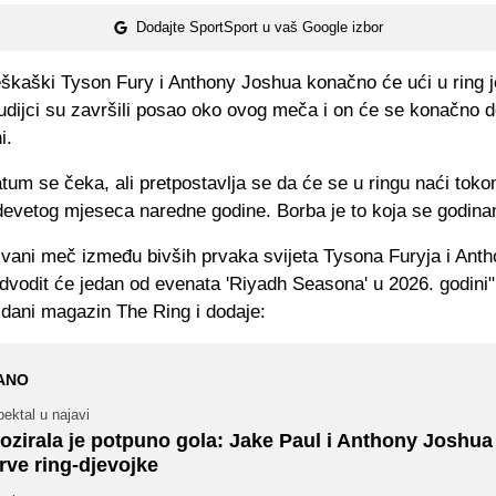
Dodajte SportSport u vaš Google izbor
eškaški Tyson Fury i Anthony Joshua konačno će ući u ring j
dijci su završili posao oko ovog meča i on će se konačno de
i.
tum se čeka, ali pretpostavlja se da će se u ringu naći tokom 
evetog mjeseca naredne godine. Borba je to koja se godin
vani meč između bivših prvaka svijeta Tysona Furyja i Anth
dvodit će jedan od evenata 'Riyadh Seasona' u 2026. godini"
zdani magazin The Ring i dodaje:
ANO
ektal u najavi
ozirala je potpuno gola: Jake Paul i Anthony Joshua o
rve ring-djevojke