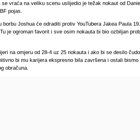
 se vraća na veliku scenu uslijedio je težak nokaut od Dani
IBF pojas.
u borbu Joshua će odraditi protiv YouTubera Jakea Paula 19
u je ogroman favorit i sve osim nokauta bi bio ozbiljan pro
ijeri na omjeru od 28-4 uz 25 nokauta i ako bi se desilo čudo
nitivno bi mu karijera ekspresno bila završena i ostali bismo
g obračuna.