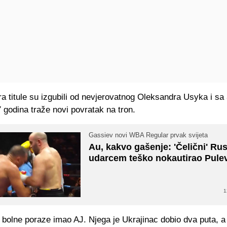
 titule su izgubili od nevjerovatnog Oleksandra Usyka i sa 
godina traže novi povratak na tron.
Gassiev novi WBA Regular prvak svijeta
Au, kakvo gašenje: 'Čelični' Ru
udarcem teško nokautirao Pule
1
bolne poraze imao AJ. Njega je Ukrajinac dobio dva puta, a