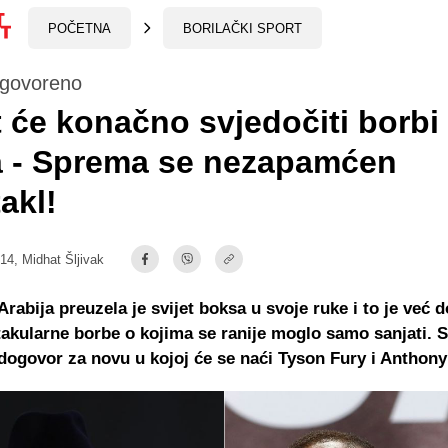
POČETNA
BORILAČKI SPORT
ogovoreno
t će konačno svjedočiti borbi
a - Sprema se nezapamćen
akl!
:14,
Midhat Šljivak
Arabija preuzela je svijet boksa u svoje ruke i to je već d
akularne borbe o kojima se ranije moglo samo sanjati. S
dogovor za novu u kojoj će se naći Tyson Fury i Anthon