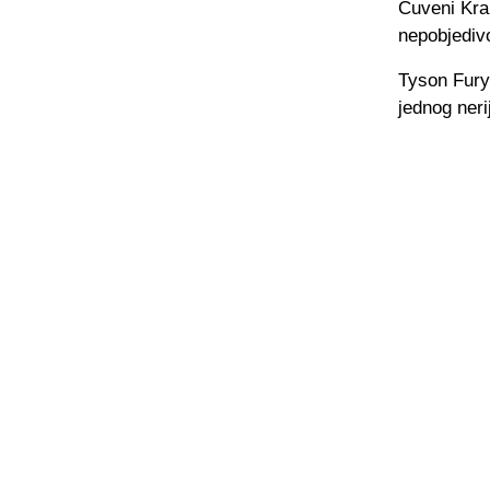
Čuveni Kral
nepobjedivo
Tyson Fury 
jednog ner