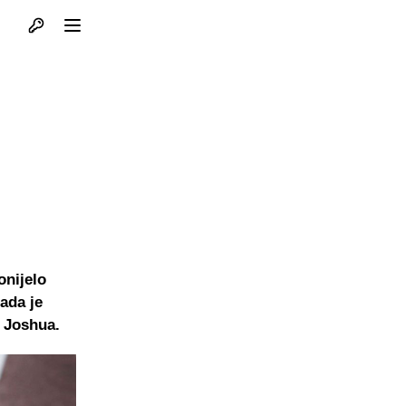
Otvori profil
Otvori meni
onijelo
ada je
y Joshua.