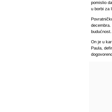
pomislio da
u borbi za 
Povratničk
decembra. T
budućnost.
On je u kar
Paula, defi
dogovoreno