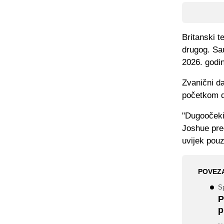
Britanski t
drugog. Sau
2026. godin
Zvanični da
početkom d
"Dugoočeki
Joshue pre
uvijek pou
POVEZ
Sp
P
p