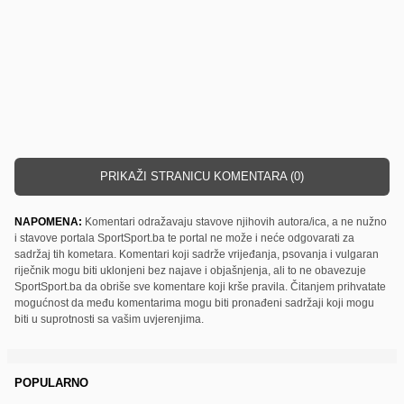
PRIKAŽI STRANICU KOMENTARA (0)
NAPOMENA:
Komentari odražavaju stavove njihovih autora/ica, a ne nužno
i stavove portala SportSport.ba te portal ne može i neće odgovarati za
sadržaj tih kometara. Komentari koji sadrže vrijeđanja, psovanja i vulgaran
riječnik mogu biti uklonjeni bez najave i objašnjenja, ali to ne obavezuje
SportSport.ba da obriše sve komentare koji krše pravila. Čitanjem prihvatate
mogućnost da među komentarima mogu biti pronađeni sadržaji koji mogu
biti u suprotnosti sa vašim uvjerenjima.
POPULARNO