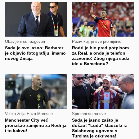
Obavljeni su razgovori
Poziv koji je sve promijenio
Sada je sve jasno: Barbarez
Rodri je bio pred potpisom
je objavio fotografiju, imamo
za Real, a onda je telefon
novog Zmaja
zazvonio: Zbog njega sada
ide u Barcelonu?
Velika želja Enza Maresce
Spremni su na sve
Manchester City već
Sada je jasno zašto je
pronašao zamjenu za Rodrija
došao: "Luda" klauzula iz
i to kakvu!
Salahovog ugovora s
Turcima je otkrivena!