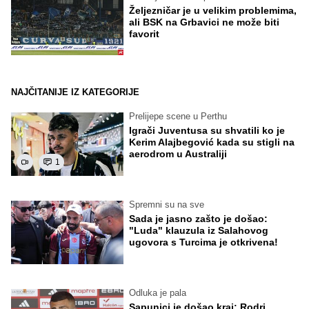
Željezničar je u velikim problemima,
ali BSK na Grbavici ne može biti
favorit
NAJČITANIJE IZ KATEGORIJE
Prelijepe scene u Perthu
Igrači Juventusa su shvatili ko je
Kerim Alajbegović kada su stigli na
aerodrom u Australiji
1
Spremni su na sve
Sada je jasno zašto je došao:
"Luda" klauzula iz Salahovog
ugovora s Turcima je otkrivena!
Odluka je pala
Sapunici je došao kraj: Rodri