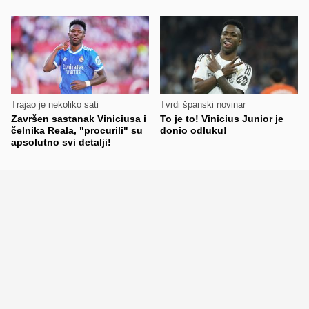
Trajao je nekoliko sati
Tvrdi španski novinar
Završen sastanak Viniciusa i
To je to! Vinicius Junior je
čelnika Reala, "procurili" su
donio odluku!
apsolutno svi detalji!