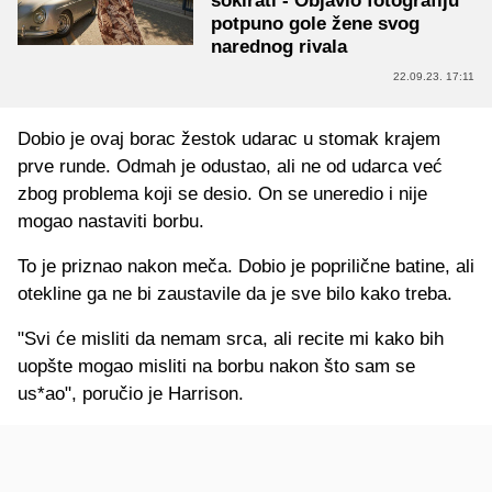
šokirati - Objavio fotografiju
potpuno gole žene svog
narednog rivala
22.09.23. 17:11
Dobio je ovaj borac žestok udarac u stomak krajem
prve runde. Odmah je odustao, ali ne od udarca već
zbog problema koji se desio. On se uneredio i nije
mogao nastaviti borbu.
To je priznao nakon meča. Dobio je poprilične batine, ali
otekline ga ne bi zaustavile da je sve bilo kako treba.
"Svi će misliti da nemam srca, ali recite mi kako bih
uopšte mogao misliti na borbu nakon što sam se
us*ao", poručio je Harrison.