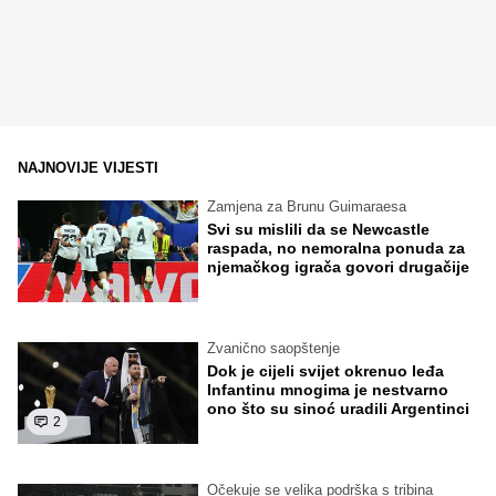
NAJNOVIJE VIJESTI
Zamjena za Brunu Guimaraesa
Svi su mislili da se Newcastle
raspada, no nemoralna ponuda za
njemačkog igrača govori drugačije
Zvanično saopštenje
Dok je cijeli svijet okrenuo leđa
Infantinu mnogima je nestvarno
ono što su sinoć uradili Argentinci
2
Očekuje se velika podrška s tribina