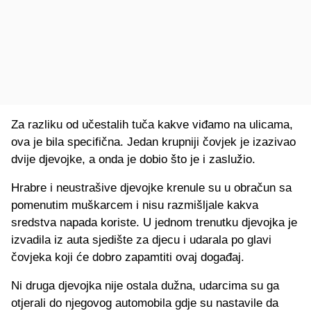
Za razliku od učestalih tuča kakve viđamo na ulicama,
ova je bila specifična. Jedan krupniji čovjek je izazivao
dvije djevojke, a onda je dobio što je i zaslužio.
Hrabre i neustrašive djevojke krenule su u obračun sa
pomenutim muškarcem i nisu razmišljale kakva
sredstva napada koriste. U jednom trenutku djevojka je
izvadila iz auta sjedište za djecu i udarala po glavi
čovjeka koji će dobro zapamtiti ovaj događaj.
Ni druga djevojka nije ostala dužna, udarcima su ga
otjerali do njegovog automobila gdje su nastavile da