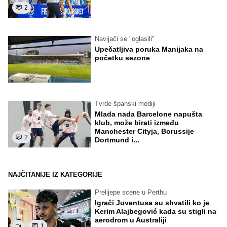
2
Navijači se "oglasili"
Upečatljiva poruka Manijaka na
početku sezone
Tvrde španski mediji
Mlada nada Barcelone napušta
klub, može birati između
Manchester Cityja, Borussije
2
Dortmund i...
NAJČITANIJE IZ KATEGORIJE
Prelijepe scene u Perthu
Igrači Juventusa su shvatili ko je
Kerim Alajbegović kada su stigli na
aerodrom u Australiji
1