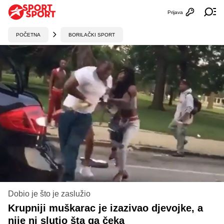
Prijava
Otvori profi
Ot
POČETNA
BORILAČKI SPORT
Dobio je što je zaslužio
Krupniji muškarac je izazivao djevojke, a
nije ni slutio šta ga čeka