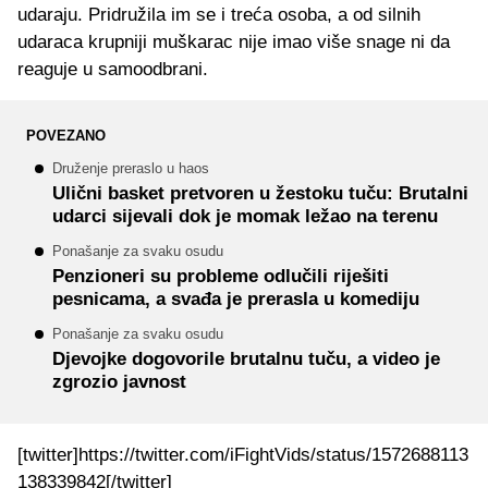
udaraju. Pridružila im se i treća osoba, a od silnih
udaraca krupniji muškarac nije imao više snage ni da
reaguje u samoodbrani.
POVEZANO
Druženje preraslo u haos
Ulični basket pretvoren u žestoku tuču: Brutalni
udarci sijevali dok je momak ležao na terenu
Ponašanje za svaku osudu
Penzioneri su probleme odlučili riješiti
pesnicama, a svađa je prerasla u komediju
Ponašanje za svaku osudu
Djevojke dogovorile brutalnu tuču, a video je
zgrozio javnost
[twitter]https://twitter.com/iFightVids/status/1572688113
138339842[/twitter]