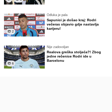
Odluka je pala
Sapunici je došao kraj: Rodri
večeras objavio gdje nastavlja
karijeru!
2
Nije zadovoljan
Realova greška stoljeća?! Zbog
jedne rečenice Rodri ide u
Barcelonu
6