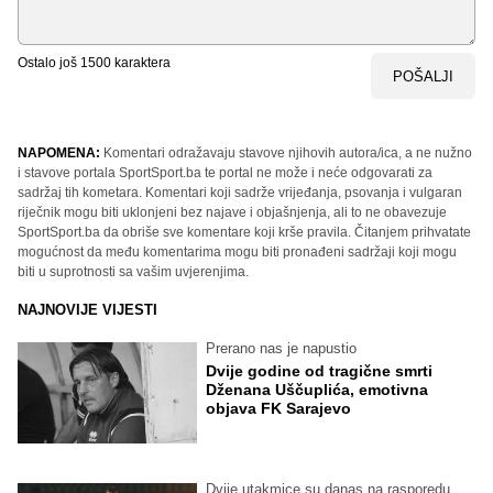
Ostalo još
1500
karaktera
POŠALJI
NAPOMENA:
Komentari odražavaju stavove njihovih autora/ica, a ne nužno
i stavove portala SportSport.ba te portal ne može i neće odgovarati za
sadržaj tih kometara. Komentari koji sadrže vrijeđanja, psovanja i vulgaran
riječnik mogu biti uklonjeni bez najave i objašnjenja, ali to ne obavezuje
SportSport.ba da obriše sve komentare koji krše pravila. Čitanjem prihvatate
mogućnost da među komentarima mogu biti pronađeni sadržaji koji mogu
biti u suprotnosti sa vašim uvjerenjima.
NAJNOVIJE VIJESTI
Prerano nas je napustio
Dvije godine od tragične smrti
Dženana Uščuplića, emotivna
objava FK Sarajevo
Dvije utakmice su danas na rasporedu