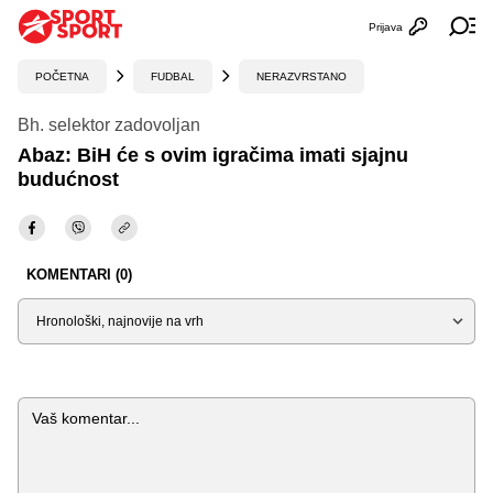
Prijava
Otvori profi
Ot
POČETNA
FUDBAL
NERAZVRSTANO
Bh. selektor zadovoljan
Abaz: BiH će s ovim igračima imati sjajnu
budućnost
KOMENTARI (0)
Sortiraj
Komentar