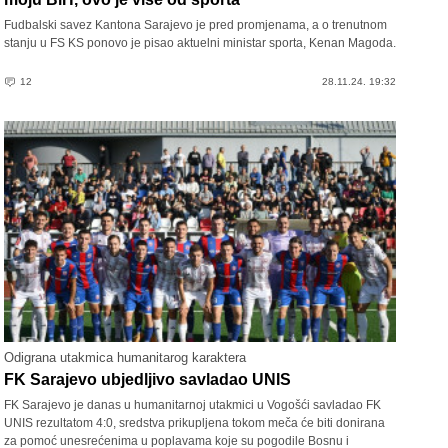
Fudbalski savez Kantona Sarajevo je pred promjenama, a o trenutnom
stanju u FS KS ponovo je pisao aktuelni ministar sporta, Kenan Magoda.
12
28.11.24. 19:32
Odigrana utakmica humanitarog karaktera
FK Sarajevo ubjedljivo savladao UNIS
FK Sarajevo je danas u humanitarnoj utakmici u Vogošći savladao FK
UNIS rezultatom 4:0, sredstva prikupljena tokom meča će biti donirana
za pomoć unesrećenima u poplavama koje su pogodile Bosnu i