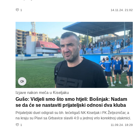
1
14.11.24. 21:02
Izjave nakon meča u Kiseljaku
Gušo: Vidjeli smo što smo htjeli: Bošnjak: Nadam
se da će se nastaviti prijateljski odnosi dva kluba
Prijateljski duel odigrali su bh. tećeligaš NK Kiseljak i FK Željezničar, a
na kraju su Plavi sa Grbavice slavili 4:0 u jednoj vrlo korektnoj utakmici.
1
11.09.24. 18:29