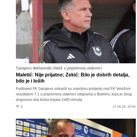
Sarajevo deklasiralo Velež u pripremnoj utakmici
Maletić: Nije prijatno; Zekić: Bilo je dobrih detalja,
bilo je i loših
Fudbaleri FK Sarajevo ostvarili su uvjerljivu pobjedu nad FK Veležom
rezultatom 7:1 u pripremnoj utakmici odigranoj u Butmiru, koja je zbog
dogovora oba kluba trajala 2x60 minuta.
4
27.06.26. 20:50