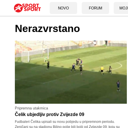
NOVO
FORUM
MOJ
Nerazvrstano
Pripremna utakmica
Čelik ubjedljiv protiv Zvijezde 09
Fudbaleri Čelika upisali su novu pobjedu u pripremnom periodu.
Zeničani su na stadionu Bilino polje bili bolji od Zvijezde 09, koju su