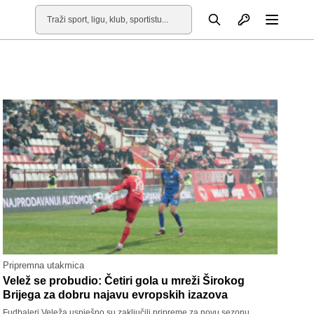
Otvori profil
Pretraga
Otvori
Pripremna utakmica
Velež se probudio: Četiri gola u mreži Širokog
Brijega za dobru najavu evropskih izazova
Fudbaleri Veleža uspješno su zaključili pripreme za novu sezonu