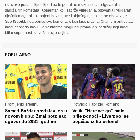
i stavove portala SportSport.ba te portal ne može i neće odgovarati za
sadržaj tih kometara. Komentari koji sadrže vrijeđanja, psovanja i vulgaran
riječnik mogu biti uklonjeni bez najave i objašnjenja, ali to ne obavezuje
SportSport.ba da obriše sve komentare koji krše pravila. Čitanjem prihvatate
mogućnost da među komentarima mogu biti pronađeni sadržaji koji mogu
biti u suprotnosti sa vašim uvjerenjima.
POPULARNO
Promijenio sredinu
Potvrdio Fabrizio Romano
Samed Baždar predstavljen u
Veliki "Here we go" malo
novom klubu: Zmaj potpisao
prije ponoći - Liverpool se
ugovor do 2031. godine
pojačao iz Barcelone!