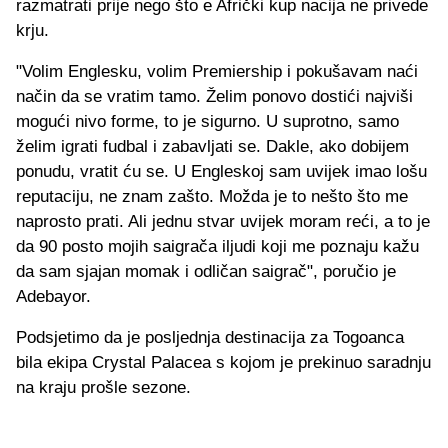
razmatrati prije nego što e Afrički kup nacija ne privede
krju.
"Volim Englesku, volim Premiership i pokušavam naći
način da se vratim tamo. Želim ponovo dostići najviši
mogući nivo forme, to je sigurno. U suprotno, samo
želim igrati fudbal i zabavljati se. Dakle, ako dobijem
ponudu, vratit ću se. U Engleskoj sam uvijek imao lošu
reputaciju, ne znam zašto. Možda je to nešto što me
naprosto prati. Ali jednu stvar uvijek moram reći, a to je
da 90 posto mojih saigrača iljudi koji me poznaju kažu
da sam sjajan momak i odličan saigrač", poručio je
Adebayor.
Podsjetimo da je posljednja destinacija za Togoanca
bila ekipa Crystal Palacea s kojom je prekinuo saradnju
na kraju prošle sezone.