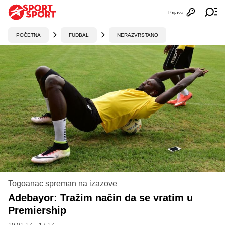
Prijava
Otvori profi
Ot
POČETNA
FUDBAL
NERAZVRSTANO
Togoanac spreman na izazove
Adebayor: Tražim način da se vratim u
Premiership