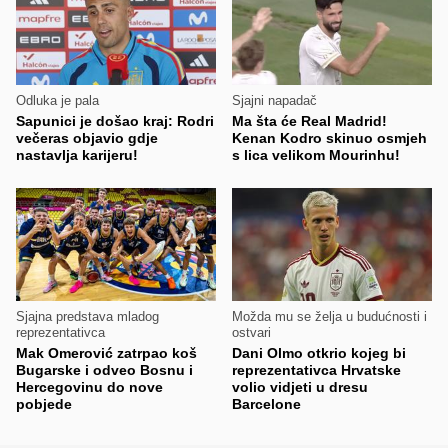
Odluka je pala
Sjajni napadač
Sapunici je došao kraj: Rodri
Ma šta će Real Madrid!
večeras objavio gdje
Kenan Kodro skinuo osmjeh
nastavlja karijeru!
s lica velikom Mourinhu!
Sjajna predstava mladog
Možda mu se želja u budućnosti i
reprezentativca
ostvari
Mak Omerović zatrpao koš
Dani Olmo otkrio kojeg bi
Bugarske i odveo Bosnu i
reprezentativca Hrvatske
Hercegovinu do nove
volio vidjeti u dresu
pobjede
Barcelone