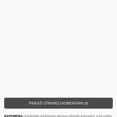
PRIKAŽI STRANICU KOMENTARA (0)
NAPOMENA:
Komentari odražavaju stavove njihovih autora/ica, a ne nužno