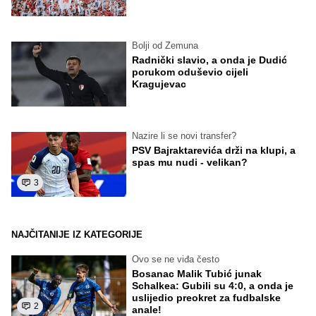
Bolji od Zemuna
Radnički slavio, a onda je Dudić
porukom oduševio cijeli
Kragujevac
Nazire li se novi transfer?
PSV Bajraktarevića drži na klupi, a
spas mu nudi - velikan?
3
NAJČITANIJE IZ KATEGORIJE
Ovo se ne viđa često
Bosanac Malik Tubić junak
Schalkea: Gubili su 4:0, a onda je
uslijedio preokret za fudbalske
2
anale!