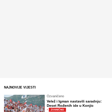
NAJNOVIJE VIJESTI
Ozvaničeno
Velež i Igman nastavili saradnju:
Deset Rođenih ide u Konjic
·
ZVANIČNO