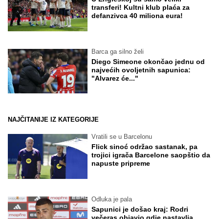
transferi! Kultni klub plaća za
defanzivca 40 miliona eura!
Barca ga silno želi
Diego Simeone okončao jednu od
najvećih ovoljetnih sapunica:
"Alvarez će..."
NAJČITANIJE IZ KATEGORIJE
Vratili se u Barcelonu
Flick sinoć održao sastanak, pa
trojici igrača Barcelone saopštio da
napuste pripreme
Odluka je pala
Sapunici je došao kraj: Rodri
večeras objavio gdje nastavlja