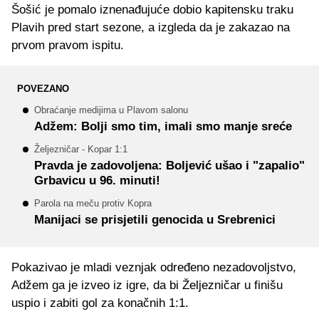
Šošić je pomalo iznenađujuće dobio kapitensku traku
Plavih pred start sezone, a izgleda da je zakazao na
prvom pravom ispitu.
POVEZANO
Obraćanje medijima u Plavom salonu
Adžem: Bolji smo tim, imali smo manje sreće
Željezničar - Kopar 1:1
Pravda je zadovoljena: Boljević ušao i "zapalio"
Grbavicu u 96. minuti!
Parola na meču protiv Kopra
Manijaci se prisjetili genocida u Srebrenici
Pokazivao je mladi veznjak određeno nezadovoljstvo,
Adžem ga je izveo iz igre, da bi Željezničar u finišu
uspio i zabiti gol za konačnih 1:1.