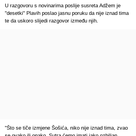
U razgovoru s novinarima poslije susreta Adžem je
"desetki" Plavih poslao jasnu poruku da nije iznad tima
te da uskoro slijedi razgovor između njih.
"Što se tiče izmjene Šošića, niko nije iznad tima, zvao
se ovako ili onako. Sutra ćemo imati jako ozbiljan