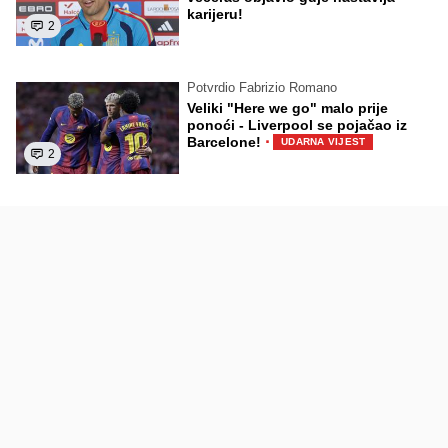
karijeru!
2
Potvrdio Fabrizio Romano
Veliki "Here we go" malo prije
ponoći - Liverpool se pojačao iz
·
Barcelone!
UDARNA VIJEST
2