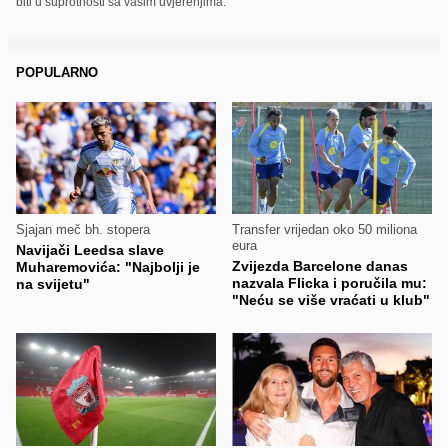
biti u suprotnosti sa vašim uvjerenjima.
POPULARNO
Sjajan meč bh. stopera
Transfer vrijedan oko 50 miliona
eura
Navijači Leedsa slave
Zvijezda Barcelone danas
Muharemovića: "Najbolji je
nazvala Flicka i poručila mu:
na svijetu"
"Neću se više vraćati u klub"