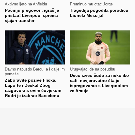
Aktivno ljeto na Anfieldu
Preminuo mu otac Jorge
Počinju pregovori, igrač je
Tragedija pogodila porodicu
pristao: Liverpool sprema
Lionela Messija!
sjajan transfer
Davno napustio Barcu, a i dalje im
Urugvajac ide na posudbu
pomaže
Deco izveo čudo za nekoliko
Zaboravite pozive Flicka,
sati, nevjerovatno šta je
Laporte i Decka! Zbog
ispregovarao s Liverpoolom
razgovora s ovim čovjekom
za Arauja
Rodri je izabrao Barcelonu