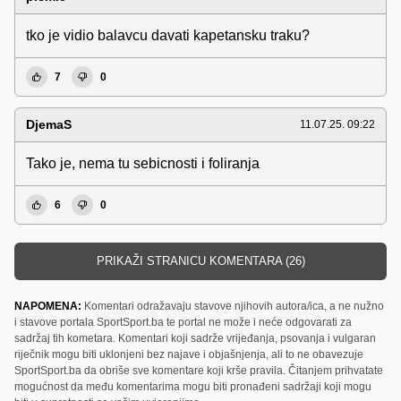
tko je vidio balavcu davati kapetansku traku?
7
0
DjemaS
11.07.25. 09:22
Tako je, nema tu sebicnosti i foliranja
6
0
PRIKAŽI STRANICU KOMENTARA (26)
NAPOMENA:
Komentari odražavaju stavove njihovih autora/ica, a ne nužno
i stavove portala SportSport.ba te portal ne može i neće odgovarati za
sadržaj tih kometara. Komentari koji sadrže vrijeđanja, psovanja i vulgaran
riječnik mogu biti uklonjeni bez najave i objašnjenja, ali to ne obavezuje
SportSport.ba da obriše sve komentare koji krše pravila. Čitanjem prihvatate
mogućnost da među komentarima mogu biti pronađeni sadržaji koji mogu