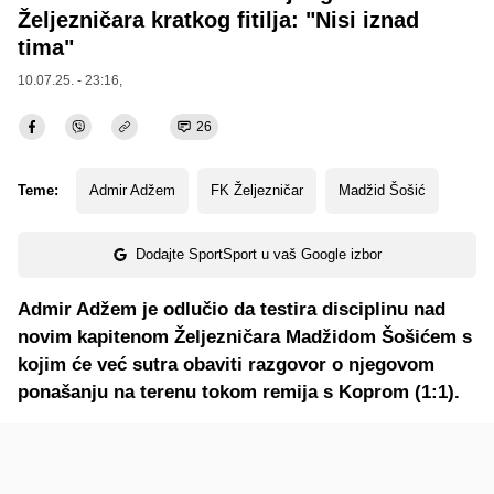
Željezničara kratkog fitilja: "Nisi iznad
tima"
10.07.25. - 23:16,
26
Teme:
Admir Adžem
FK Željezničar
Madžid Šošić
Dodajte SportSport u vaš Google izbor
Admir Adžem je odlučio da testira disciplinu nad
novim kapitenom Željezničara Madžidom Šošićem s
kojim će već sutra obaviti razgovor o njegovom
ponašanju na terenu tokom remija s Koprom (1:1).