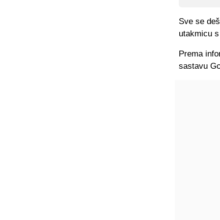
Sve se deša
utakmicu s
Prema info
sastavu Gol