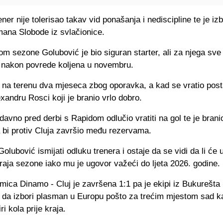
ener nije tolerisao takav vid ponašanja i nediscipline te je iz
mana Slobode iz svlačionice.
om sezone Golubović je bio siguran starter, ali za njega sve
o nakon povrede koljena u novembru.
o na terenu dva mjeseca zbog oporavka, a kad se vratio post
xandru Rosci koji je branio vrlo dobro.
davno pred derbi s Rapidom odlučio vratiti na gol te je brani
 bi protiv Cluja završio među rezervama.
Golubović ismijati odluku trenera i ostaje da se vidi da li će
kraja sezone iako mu je ugovor važeći do ljeta 2026. godine.
mica Dinamo - Cluj je završena 1:1 pa je ekipi iz Bukurešta
 da izbori plasman u Europu pošto za trećim mjestom sad k
i kola prije kraja.