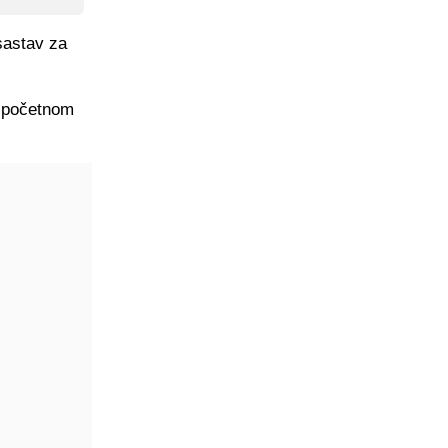
sastav za
u početnom