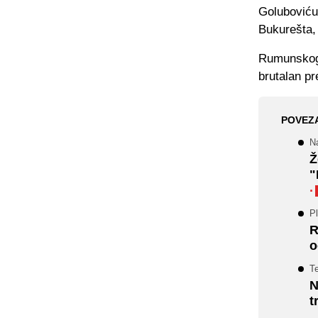
Goluboviću 
Bukurešta, 
Rumunskog 
brutalan p
POVEZ
N
Ž
"
·
Pl
R
o
T
N
t