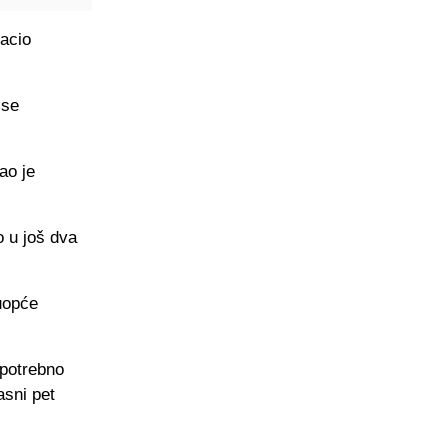
bacio
 se
ao je
o u još dva
 uopće
 potrebno
asni pet