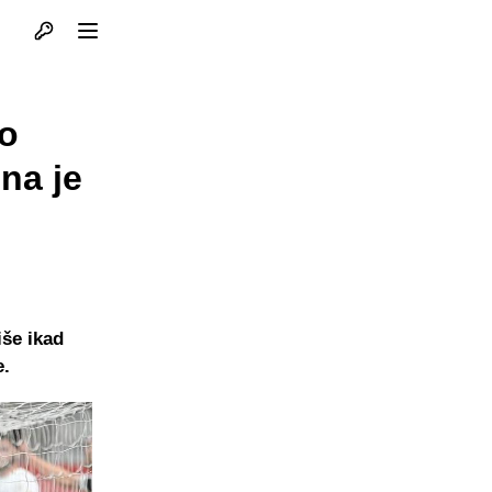
Otvori profil
Otvori meni
eo
na je
iše ikad
e.