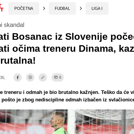
POČETNA
FUDBAL
LIGA I
i skandal
ti Bosanac iz Slovenije poč
ati očima treneru Dinama, kaz
brutalna!
:35,
6
e treneru i odmah je bio brutalno kažnjen. Teško da će v
 pošto je zbog nediscipline odmah izbačen iz svlačionic