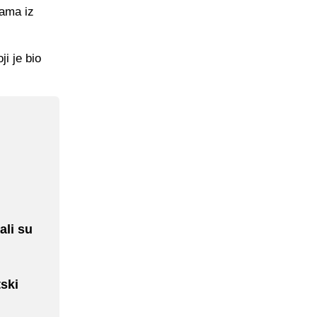
nama iz
i je bio
ali su
ski