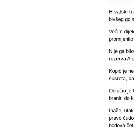
Hrvatski tr
bivšeg gol
Većim dijel
promijenil
Nije ga bil
rezerva Ale
Kopić je ne
susreta, da
Odlučio je 
braniti do 
Inače, utak
pravo čudo
bodova četir