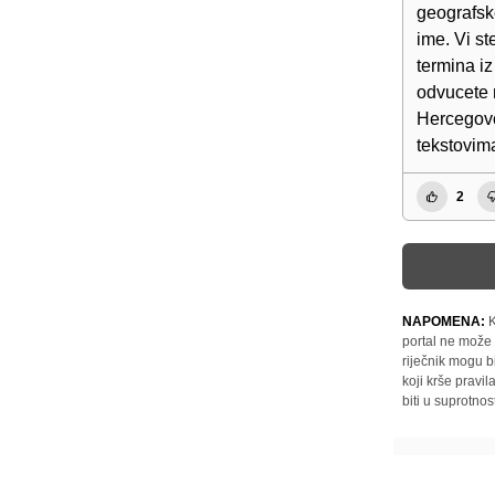
geografsk
ime. Vi st
termina i
odvucete 
Hercegovce
tekstovima
2
NAPOMENA:
K
portal ne može 
riječnik mogu b
koji krše pravi
biti u suprotnos