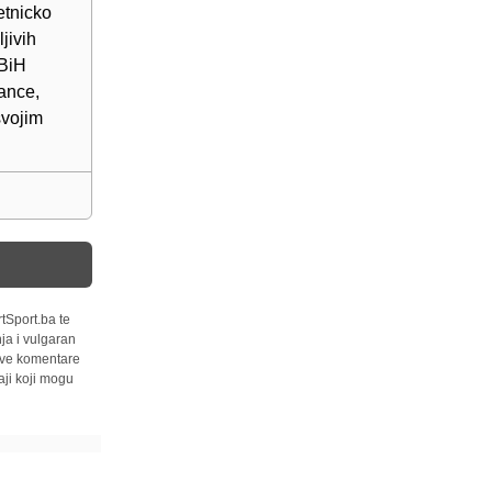
etnicko
jivih
 BiH
ance,
svojim
tSport.ba te
ja i vulgaran
 sve komentare
ji koji mogu