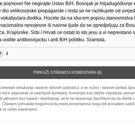
e pojmove! Ne negirajte Ustav BiH. Bosnjak je hiljadugodisnje 
e dio velikosrpske propagande i nista se ne razlikujete od uvrjedl
z vokabjulara dodika. Hocete da na iducem popisu stanovnistva
nacionalno nesvjesne ili naivne ljude da se opredjeljuju za Bos
, Krajisnike. Srbi i Hrvati ce ostati to sto jesu a vi neprestano 
 vodite antibosnjacku i anti BiH politiku. Sramota.
2
PRIKAŽI STRANICU KOMENTARA (6)
omentari odražavaju stavove njihovih autora/ica, a ne nužno i stavove portala Spor
i neće odgovarati za sadržaj tih kometara. Komentari koji sadrže vrijeđanja, psovan
iti uklonjeni bez najave i objašnjenja, ali to ne obavezuje SportSport.ba da obriše
la. Čitanjem prihvatate mogućnost da među komentarima mogu biti pronađeni sadrža
ti sa vašim uvjerenjima.