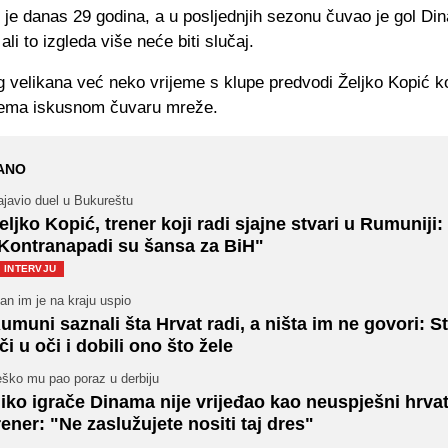
je danas 29 godina, a u posljednjih sezonu čuvao je gol Di
ali to izgleda više neće biti slučaj.
velikana već neko vrijeme s klupe predvodi Željko Kopić koj
rema iskusnom čuvaru mreže.
ANO
ajavio duel u Bukureštu
eljko Kopić, trener koji radi sjajne stvari u Rumuniji:
Kontranapadi su šansa za BiH"
INTERVJU
an im je na kraju uspio
umuni saznali šta Hrvat radi, a ništa im ne govori: St
či u oči i dobili ono što žele
eško mu pao poraz u derbiju
iko igrače Dinama nije vrijeđao kao neuspješni hrvat
rener: "Ne zaslužujete nositi taj dres"