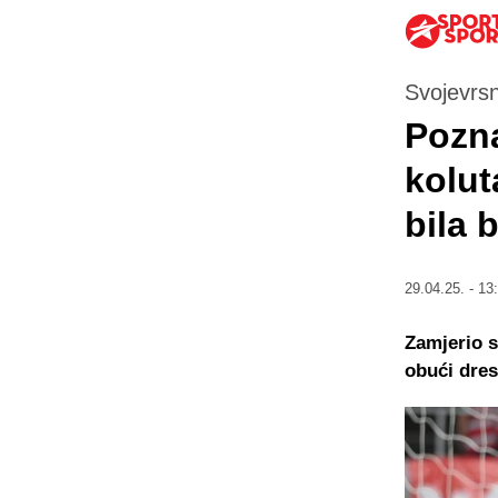
Svojevrsn
Pozna
kolut
bila 
29.04.25. - 13
Zamjerio s
obući dres