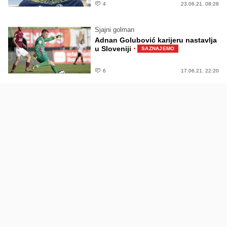
4
23.06.21. 08:28
Sjajni golman
Adnan Golubović karijeru nastavlja
·
u Sloveniji
SAZNAJEMO
6
17.06.21. 22:20