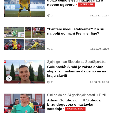
ubrzo ćemo sjesti i razgovarati o
·
novom ugovoru
INTERVJU
2
08.02.21. 10:17
"Pantere među stativama": Ko su
najbolji golmani Premijer lige?
1
16.12.20. 11:29
Sjajni golman Slobode za SportSport.ba
Golubović: Široki je zaista dobra
ekipa, ali nadam se da ćemo mi na
kraju slaviti
2
26.08.20. 09:30
Čini se da će 24-godišnjak ostati u Tuzli
Adnan Golubović i FK Sloboda
blizu dogovora o nastavku
·
saradnje
SAZNAJEMO