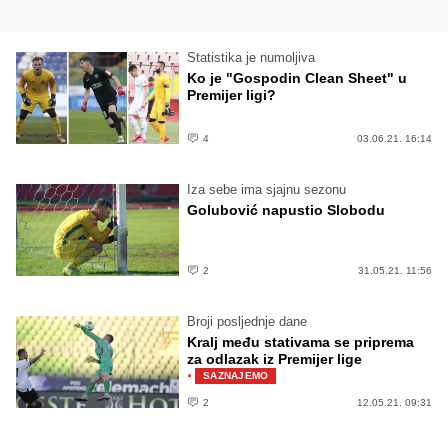
Statistika je numoljiva
Ko je "Gospodin Clean Sheet" u
Premijer ligi?
4
03.06.21. 16:14
Iza sebe ima sjajnu sezonu
Golubović napustio Slobodu
2
31.05.21. 11:56
Broji posljednje dane
Kralj među stativama se priprema
za odlazak iz Premijer lige
·
SAZNAJEMO
2
12.05.21. 09:31