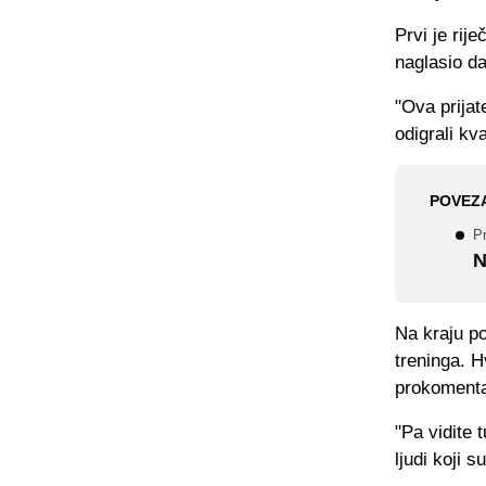
Prvi je rij
naglasio da
"Ova prijat
odigrali kva
POVEZ
P
N
Na kraju po
treninga. H
prokomenta
"Pa vidite 
ljudi koji s