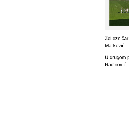
Željezniča
Marković -
U drugom p
Radinović, 