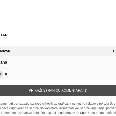
TARI
48256
11
haha
0
PRIKAŽI STRANICU KOMENTARA (1)
omentari odražavaju stavove njihovih autora/ica, a ne nužno i stavove portala Spor
i neće odgovarati za sadržaj tih kometara. Komentari koji sadrže vrijeđanja, psovan
iti uklonjeni bez najave i objašnjenja, ali to ne obavezuje SportSport.ba da obriše