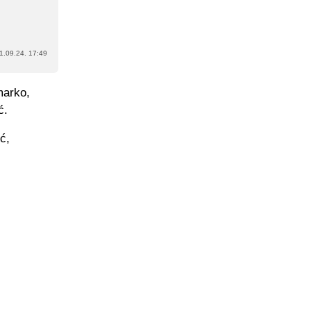
1.09.24. 17:49
marko,
ć.
ć,