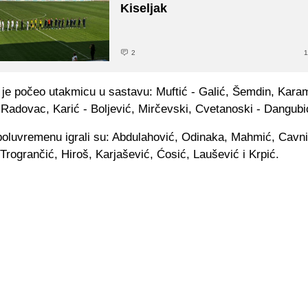
Kiseljak
2
1
r je počeo utakmicu u sastavu: Muftić - Galić, Šemdin, Kara
 Radovac, Karić - Boljević, Mirčevski, Cvetanoski - Dangubi
oluvremenu igrali su: Abdulahović, Odinaka, Mahmić, Cavni
Trogrančić, Hiroš, Karjašević, Ćosić, Laušević i Krpić.