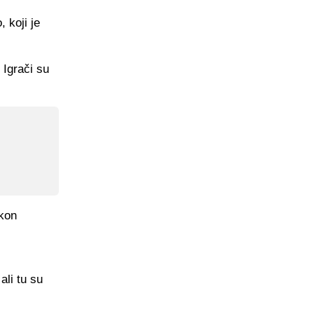
 koji je
 Igrači su
akon
ali tu su