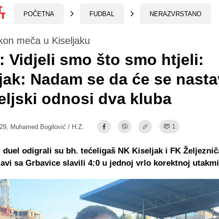
POČETNA
FUDBAL
NERAZVRSTANO
kon meča u Kiseljaku
 Vidjeli smo što smo htjeli:
ak: Nadam se da će se nastav
teljski odnosi dva kluba
:29,
Muhamed Bogilović / H.Z.
1
i duel odigrali su bh. tećeligaš NK Kiseljak i FK Željeznič
lavi sa Grbavice slavili 4:0 u jednoj vrlo korektnoj utakmi