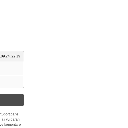
.09.24. 22:19
tSport.ba te
ja i vulgaran
 sve komentare