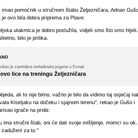
eč imao pomoćnik u stručnom štabu Željezničara, Adnan Gušo,
 je ovo bila dobra priprema za Plave:
eljska utakmica je dobro poslužila, vidjeli smo što smo htjeli.
litetno, bilo je prilika.
ANO
rošao je zanimljive omladinske pogone u Evropi
ovo lice na treningu Željezničara
bjeda, ali to nije bitno, važno je bilo da vidimo taj osjećaj n
vala Kiseljaku na dočeku i sjajnom terenu", rekao je Gušo i
risao igrače na probi:
tu ima stručni štab, oni će dati svoje mišljenje, momci su ok, 
u zaduženi za to."