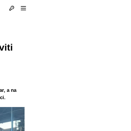
Otvori profil
Otvori meni
iti
ar, a na
ci.