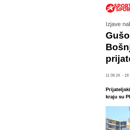
Izjave na
Gušo:
Bošnj
prija
11.09.24. - 18
Prijateljsk
kraju su P