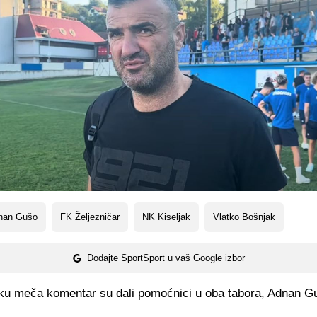
nan Gušo
FK Željezničar
NK Kiseljak
Vlatko Bošnjak
Dodajte SportSport u vaš Google izbor
ku meča komentar su dali pomoćnici u oba tabora, Adnan Gu