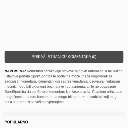
PRIKAŽI STRANICU KOMENTARA (0)
NAPOMENA:
Komentari odražavaju stavove njihovih autora/ica, a ne nužno
i stavove portala SportSport.ba te portal ne može i neće odgovarati za
sadržaj tih kometara. Komentari koji sadrže vrijeđanja, psovanja i vulgaran
riječnik mogu biti uklonjeni bez najave i objašnjenja, ali to ne obavezuje
SportSport.ba da obriše sve komentare koji krše pravila. Čitanjem prihvatate
mogućnost da među komentarima mogu biti pronađeni sadržaji koji mogu
biti u suprotnosti sa vašim uvjerenjima.
POPULARNO