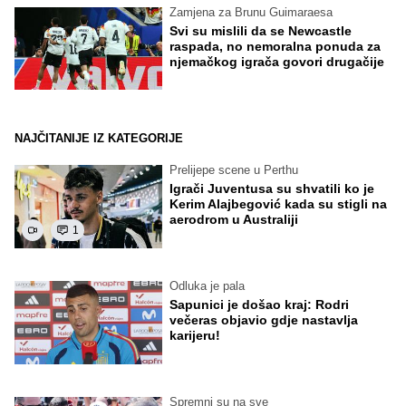
Zamjena za Brunu Guimaraesa
Svi su mislili da se Newcastle
raspada, no nemoralna ponuda za
njemačkog igrača govori drugačije
NAJČITANIJE IZ KATEGORIJE
Prelijepe scene u Perthu
Igrači Juventusa su shvatili ko je
Kerim Alajbegović kada su stigli na
aerodrom u Australiji
1
Odluka je pala
Sapunici je došao kraj: Rodri
večeras objavio gdje nastavlja
karijeru!
Spremni su na sve