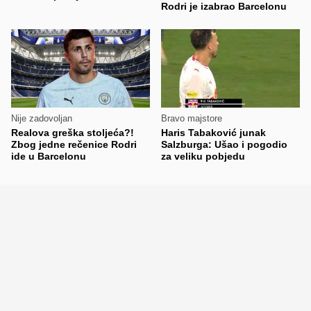
Rodri je izabrao Barcelonu
Nije zadovoljan
Bravo majstore
Realova greška stoljeća?!
Haris Tabaković junak
Zbog jedne rečenice Rodri
Salzburga: Ušao i pogodio
ide u Barcelonu
za veliku pobjedu