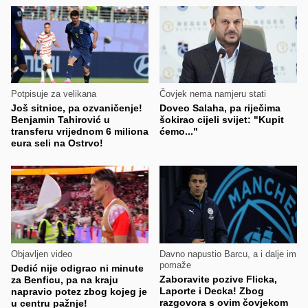
Potpisuje za velikana
Čovjek nema namjeru stati
Još sitnice, pa ozvaničenje!
Doveo Salaha, pa riječima
Benjamin Tahirović u
šokirao cijeli svijet: "Kupit
transferu vrijednom 6 miliona
ćemo..."
eura seli na Ostrvo!
Objavljen video
Davno napustio Barcu, a i dalje im
pomaže
Dedić nije odigrao ni minute
Zaboravite pozive Flicka,
za Benficu, pa na kraju
Laporte i Decka! Zbog
napravio potez zbog kojeg je
razgovora s ovim čovjekom
u centru pažnje!