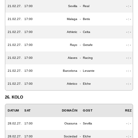
21.02.27.
17:00
Sevilla
-
Real
- : -
21.02.27.
17:00
Malaga
-
Betis
- : -
21.02.27.
17:00
Athletic
-
Celta
- : -
21.02.27.
17:00
Rayo
-
Getafe
- : -
21.02.27.
17:00
Alaves
-
Racing
- : -
21.02.27.
17:00
Barcelona
-
Levante
- : -
21.02.27.
17:00
Atletico
-
Elche
- : -
26. KOLO
DATUM
SAT
DOMAĆIN
GOST
REZ
28.02.27.
17:00
Osasuna
-
Sevilla
- : -
28.02.27.
17:00
Sociedad
-
Elche
- : -