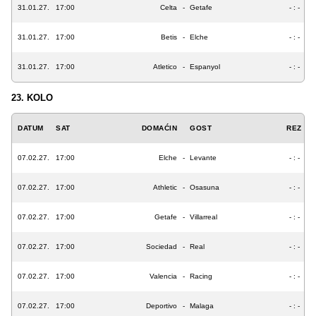
31.01.27.
17:00
Celta
-
Getafe
- : -
31.01.27.
17:00
Betis
-
Elche
- : -
31.01.27.
17:00
Atletico
-
Espanyol
- : -
23. KOLO
DATUM
SAT
DOMAĆIN
GOST
REZ
07.02.27.
17:00
Elche
-
Levante
- : -
07.02.27.
17:00
Athletic
-
Osasuna
- : -
07.02.27.
17:00
Getafe
-
Villarreal
- : -
07.02.27.
17:00
Sociedad
-
Real
- : -
07.02.27.
17:00
Valencia
-
Racing
- : -
07.02.27.
17:00
Deportivo
-
Malaga
- : -