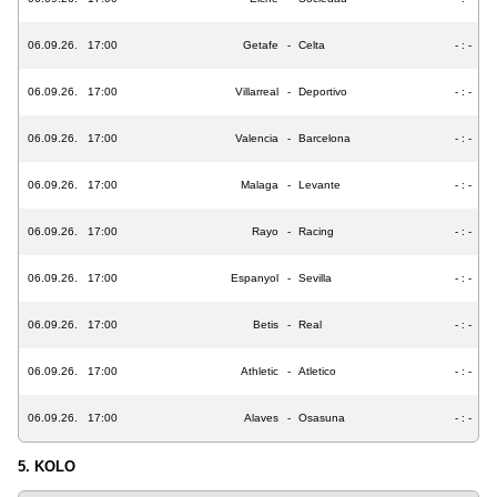
06.09.26.
17:00
Getafe
-
Celta
- : -
06.09.26.
17:00
Villarreal
-
Deportivo
- : -
06.09.26.
17:00
Valencia
-
Barcelona
- : -
06.09.26.
17:00
Malaga
-
Levante
- : -
06.09.26.
17:00
Rayo
-
Racing
- : -
06.09.26.
17:00
Espanyol
-
Sevilla
- : -
06.09.26.
17:00
Betis
-
Real
- : -
06.09.26.
17:00
Athletic
-
Atletico
- : -
06.09.26.
17:00
Alaves
-
Osasuna
- : -
5. KOLO