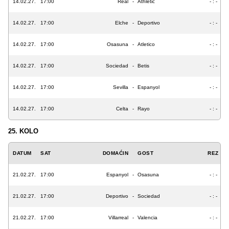
14.02.27.
17:00
Real
-
Athletic
- : -
14.02.27.
17:00
Elche
-
Deportivo
- : -
14.02.27.
17:00
Osasuna
-
Atletico
- : -
14.02.27.
17:00
Sociedad
-
Betis
- : -
14.02.27.
17:00
Sevilla
-
Espanyol
- : -
14.02.27.
17:00
Celta
-
Rayo
- : -
25. KOLO
DATUM
SAT
DOMAĆIN
GOST
REZ
21.02.27.
17:00
Espanyol
-
Osasuna
- : -
21.02.27.
17:00
Deportivo
-
Sociedad
- : -
21.02.27.
17:00
Villarreal
-
Valencia
- : -