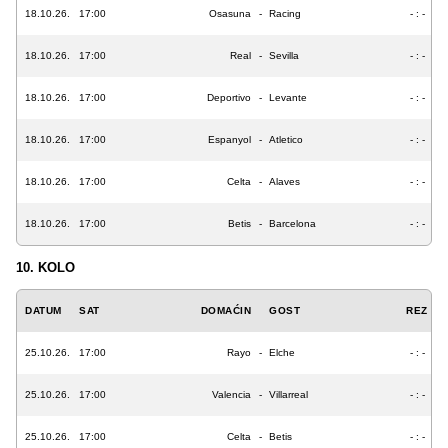
18.10.26.
17:00
Osasuna
-
Racing
- : -
18.10.26.
17:00
Real
-
Sevilla
- : -
18.10.26.
17:00
Deportivo
-
Levante
- : -
18.10.26.
17:00
Espanyol
-
Atletico
- : -
18.10.26.
17:00
Celta
-
Alaves
- : -
18.10.26.
17:00
Betis
-
Barcelona
- : -
10. KOLO
DATUM
SAT
DOMAĆIN
GOST
REZ
25.10.26.
17:00
Rayo
-
Elche
- : -
25.10.26.
17:00
Valencia
-
Villarreal
- : -
25.10.26.
17:00
Celta
-
Betis
- : -