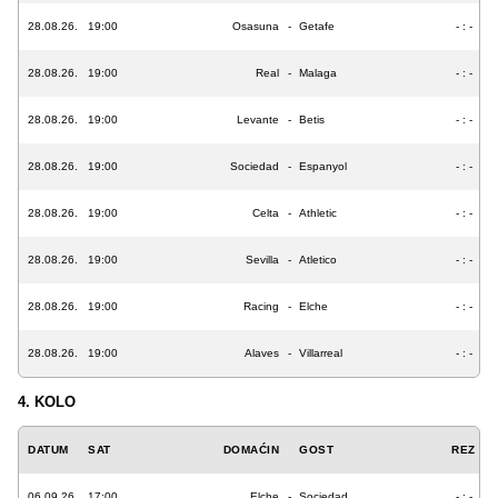
28.08.26.
19:00
Osasuna
-
Getafe
- : -
28.08.26.
19:00
Real
-
Malaga
- : -
28.08.26.
19:00
Levante
-
Betis
- : -
28.08.26.
19:00
Sociedad
-
Espanyol
- : -
28.08.26.
19:00
Celta
-
Athletic
- : -
28.08.26.
19:00
Sevilla
-
Atletico
- : -
28.08.26.
19:00
Racing
-
Elche
- : -
28.08.26.
19:00
Alaves
-
Villarreal
- : -
4. KOLO
DATUM
SAT
DOMAĆIN
GOST
REZ
06.09.26.
17:00
Elche
-
Sociedad
- : -