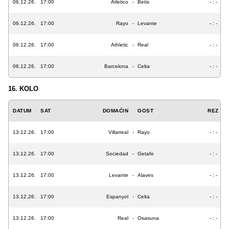
06.12.26.
17:00
Atletico
-
Betis
- : -
06.12.26.
17:00
Rayo
-
Levante
- : -
06.12.26.
17:00
Athletic
-
Real
- : -
06.12.26.
17:00
Barcelona
-
Celta
- : -
16. KOLO
DATUM
SAT
DOMAĆIN
GOST
REZ
13.12.26.
17:00
Villarreal
-
Rayo
- : -
13.12.26.
17:00
Sociedad
-
Getafe
- : -
13.12.26.
17:00
Levante
-
Alaves
- : -
13.12.26.
17:00
Espanyol
-
Celta
- : -
13.12.26.
17:00
Real
-
Osasuna
- : -