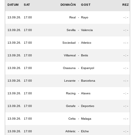
DATUM
SAT
DOMAĆIN
GOST
REZ
13.09.26.
17:00
Real
-
Rayo
- : -
13.09.26.
17:00
Sevilla
-
Valencia
- : -
13.09.26.
17:00
Sociedad
-
Atletico
- : -
13.09.26.
17:00
Villarreal
-
Betis
- : -
13.09.26.
17:00
Osasuna
-
Espanyol
- : -
13.09.26.
17:00
Levante
-
Barcelona
- : -
13.09.26.
17:00
Racing
-
Alaves
- : -
13.09.26.
17:00
Getafe
-
Deportivo
- : -
13.09.26.
17:00
Celta
-
Malaga
- : -
13.09.26.
17:00
Athletic
-
Elche
- : -