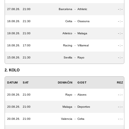
27.08.26.
21:00
Barcelona
-
Athletic
- : -
16.08.26.
21:30
Celta
-
Osasuna
- : -
19.08.26.
21:00
Atletico
-
Malaga
- : -
16.08.26.
17:00
Racing
-
Villarreal
- : -
15.08.26.
21:30
Sevilla
-
Rayo
- : -
2. KOLO
DATUM
SAT
DOMAĆIN
GOST
REZ
20.08.26.
21:00
Rayo
-
Alaves
- : -
20.08.26.
21:00
Malaga
-
Deportivo
- : -
20.08.26.
21:00
Valencia
-
Celta
- : -