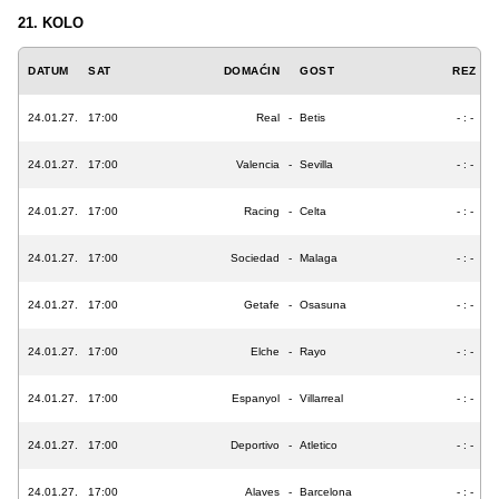
21. KOLO
DATUM
SAT
DOMAĆIN
GOST
REZ
24.01.27.
17:00
Real
-
Betis
- : -
24.01.27.
17:00
Valencia
-
Sevilla
- : -
24.01.27.
17:00
Racing
-
Celta
- : -
24.01.27.
17:00
Sociedad
-
Malaga
- : -
24.01.27.
17:00
Getafe
-
Osasuna
- : -
24.01.27.
17:00
Elche
-
Rayo
- : -
24.01.27.
17:00
Espanyol
-
Villarreal
- : -
24.01.27.
17:00
Deportivo
-
Atletico
- : -
24.01.27.
17:00
Alaves
-
Barcelona
- : -