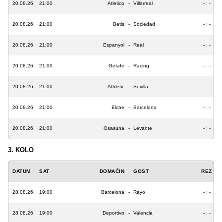
20.08.26.
21:00
Atletico
-
Villarreal
- : -
20.08.26.
21:00
Betis
-
Sociedad
- : -
20.08.26.
21:00
Espanyol
-
Real
- : -
20.08.26.
21:00
Getafe
-
Racing
- : -
20.08.26.
21:00
Athletic
-
Sevilla
- : -
20.08.26.
21:00
Elche
-
Barcelona
- : -
20.08.26.
21:00
Osasuna
-
Levante
- : -
3. KOLO
DATUM
SAT
DOMAĆIN
GOST
REZ
28.08.26.
19:00
Barcelona
-
Rayo
- : -
28.08.26.
19:00
Deportivo
-
Valencia
- : -