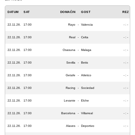
DATUM
SAT
DOMAĆIN
GOST
REZ
22.11.26.
17:00
Rayo
-
Valencia
- : -
22.11.26.
17:00
Real
-
Celta
- : -
22.11.26.
17:00
Osasuna
-
Malaga
- : -
22.11.26.
17:00
Sevilla
-
Betis
- : -
22.11.26.
17:00
Getafe
-
Atletico
- : -
22.11.26.
17:00
Racing
-
Sociedad
- : -
22.11.26.
17:00
Levante
-
Elche
- : -
22.11.26.
17:00
Barcelona
-
Villarreal
- : -
22.11.26.
17:00
Alaves
-
Deportivo
- : -