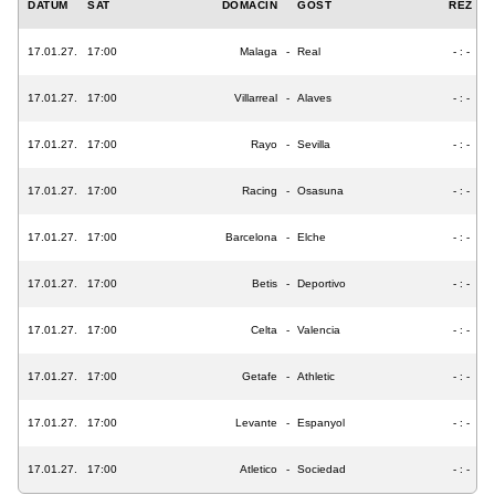
DATUM
SAT
DOMAĆIN
GOST
REZ
17.01.27.
17:00
Malaga
-
Real
- : -
17.01.27.
17:00
Villarreal
-
Alaves
- : -
17.01.27.
17:00
Rayo
-
Sevilla
- : -
17.01.27.
17:00
Racing
-
Osasuna
- : -
17.01.27.
17:00
Barcelona
-
Elche
- : -
17.01.27.
17:00
Betis
-
Deportivo
- : -
17.01.27.
17:00
Celta
-
Valencia
- : -
17.01.27.
17:00
Getafe
-
Athletic
- : -
17.01.27.
17:00
Levante
-
Espanyol
- : -
17.01.27.
17:00
Atletico
-
Sociedad
- : -