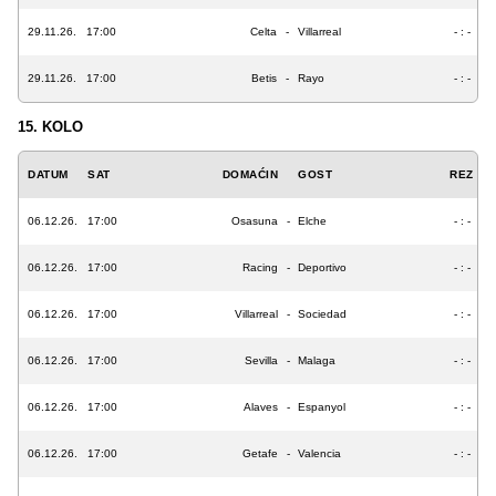
29.11.26.
17:00
Celta
-
Villarreal
- : -
29.11.26.
17:00
Betis
-
Rayo
- : -
15. KOLO
DATUM
SAT
DOMAĆIN
GOST
REZ
06.12.26.
17:00
Osasuna
-
Elche
- : -
06.12.26.
17:00
Racing
-
Deportivo
- : -
06.12.26.
17:00
Villarreal
-
Sociedad
- : -
06.12.26.
17:00
Sevilla
-
Malaga
- : -
06.12.26.
17:00
Alaves
-
Espanyol
- : -
06.12.26.
17:00
Getafe
-
Valencia
- : -