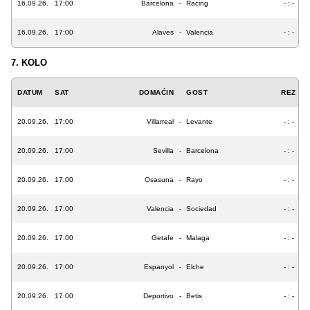
16.09.26.
17:00
Barcelona
-
Racing
- : -
16.09.26.
17:00
Alaves
-
Valencia
- : -
7. KOLO
DATUM
SAT
DOMAĆIN
GOST
REZ
20.09.26.
17:00
Villarreal
-
Levante
- : -
20.09.26.
17:00
Sevilla
-
Barcelona
- : -
20.09.26.
17:00
Osasuna
-
Rayo
- : -
20.09.26.
17:00
Valencia
-
Sociedad
- : -
20.09.26.
17:00
Getafe
-
Malaga
- : -
20.09.26.
17:00
Espanyol
-
Elche
- : -
20.09.26.
17:00
Deportivo
-
Betis
- : -