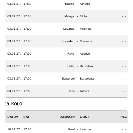
03.01.27.
17:00
Racing
-
Athletic
- : -
03.01.27.
17:00
Malaga
-
Elche
- : -
03.01.27.
17:00
Levante
-
Valencia
- : -
03.01.27.
17:00
Sociedad
-
Osasuna
- : -
03.01.27.
17:00
Rayo
-
Atletico
- : -
03.01.27.
17:00
Celta
-
Deportivo
- : -
03.01.27.
17:00
Espanyol
-
Barcelona
- : -
03.01.27.
17:00
Betis
-
Alaves
- : -
19. KOLO
DATUM
SAT
DOMAĆIN
GOST
REZ
10.01.27.
17:00
Real
-
Levante
- : -