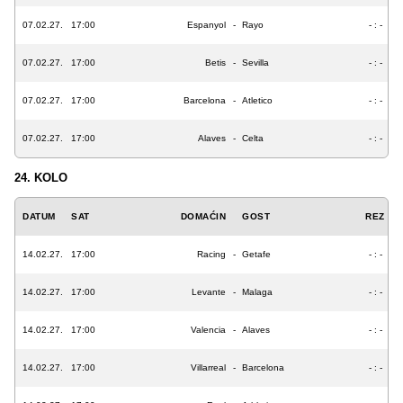
07.02.27.
17:00
Espanyol
-
Rayo
- : -
07.02.27.
17:00
Betis
-
Sevilla
- : -
07.02.27.
17:00
Barcelona
-
Atletico
- : -
07.02.27.
17:00
Alaves
-
Celta
- : -
24. KOLO
DATUM
SAT
DOMAĆIN
GOST
REZ
14.02.27.
17:00
Racing
-
Getafe
- : -
14.02.27.
17:00
Levante
-
Malaga
- : -
14.02.27.
17:00
Valencia
-
Alaves
- : -
14.02.27.
17:00
Villarreal
-
Barcelona
- : -