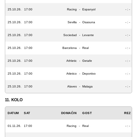
25.10.26.
17:00
Racing
-
Espanyol
- : -
25.10.26.
17:00
Sevilla
-
Osasuna
- : -
25.10.26.
17:00
Sociedad
-
Levante
- : -
25.10.26.
17:00
Barcelona
-
Real
- : -
25.10.26.
17:00
Athletic
-
Getafe
- : -
25.10.26.
17:00
Atletico
-
Deportivo
- : -
25.10.26.
17:00
Alaves
-
Malaga
- : -
11. KOLO
DATUM
SAT
DOMAĆIN
GOST
REZ
01.11.26.
17:00
Racing
-
Real
- : -