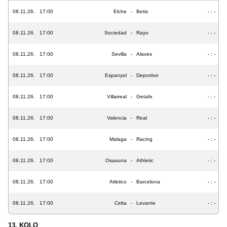
08.11.26.
17:00
Elche
-
Betis
- : -
08.11.26.
17:00
Sociedad
-
Rayo
- : -
08.11.26.
17:00
Sevilla
-
Alaves
- : -
08.11.26.
17:00
Espanyol
-
Deportivo
- : -
08.11.26.
17:00
Villarreal
-
Getafe
- : -
08.11.26.
17:00
Valencia
-
Real
- : -
08.11.26.
17:00
Malaga
-
Racing
- : -
08.11.26.
17:00
Osasuna
-
Athletic
- : -
08.11.26.
17:00
Atletico
-
Barcelona
- : -
08.11.26.
17:00
Celta
-
Levante
- : -
13. KOLO