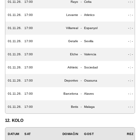
01.11.26.
17:00
Rayo
-
Celta
- : -
01.11.26.
17:00
Levante
-
Atletico
- : -
01.11.26.
17:00
Villarreal
-
Espanyol
- : -
01.11.26.
17:00
Getafe
-
Sevilla
- : -
01.11.26.
17:00
Elche
-
Valencia
- : -
01.11.26.
17:00
Athletic
-
Sociedad
- : -
01.11.26.
17:00
Deportivo
-
Osasuna
- : -
01.11.26.
17:00
Barcelona
-
Alaves
- : -
01.11.26.
17:00
Betis
-
Malaga
- : -
12. KOLO
DATUM
SAT
DOMAĆIN
GOST
REZ