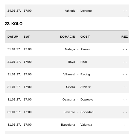
24.01.27.
17:00
Athletic
-
Levante
- : -
22. KOLO
DATUM
SAT
DOMAĆIN
GOST
REZ
31.01.27.
17:00
Malaga
-
Alaves
- : -
31.01.27.
17:00
Rayo
-
Real
- : -
31.01.27.
17:00
Villarreal
-
Racing
- : -
31.01.27.
17:00
Sevilla
-
Athletic
- : -
31.01.27.
17:00
Osasuna
-
Deportivo
- : -
31.01.27.
17:00
Levante
-
Sociedad
- : -
31.01.27.
17:00
Barcelona
-
Valencia
- : -