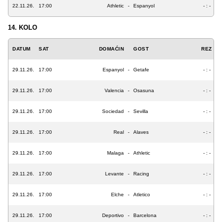
22.11.26.
17:00
Athletic
-
Espanyol
- : -
14. KOLO
DATUM
SAT
DOMAĆIN
GOST
REZ
29.11.26.
17:00
Espanyol
-
Getafe
- : -
29.11.26.
17:00
Valencia
-
Osasuna
- : -
29.11.26.
17:00
Sociedad
-
Sevilla
- : -
29.11.26.
17:00
Real
-
Alaves
- : -
29.11.26.
17:00
Malaga
-
Athletic
- : -
29.11.26.
17:00
Levante
-
Racing
- : -
29.11.26.
17:00
Elche
-
Atletico
- : -
29.11.26.
17:00
Deportivo
-
Barcelona
- : -