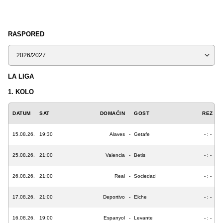
RASPORED
Sezona
LA LIGA
1. KOLO
DATUM
SAT
DOMAĆIN
GOST
REZ
15.08.26.
19:30
Alaves
-
Getafe
- : -
25.08.26.
21:00
Valencia
-
Betis
- : -
26.08.26.
21:00
Real
-
Sociedad
- : -
17.08.26.
21:00
Deportivo
-
Elche
- : -
16.08.26.
19:00
Espanyol
-
Levante
- : -