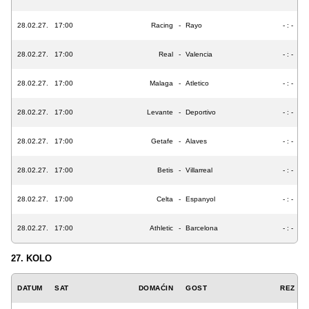
28.02.27.
17:00
Racing
-
Rayo
- : -
28.02.27.
17:00
Real
-
Valencia
- : -
28.02.27.
17:00
Malaga
-
Atletico
- : -
28.02.27.
17:00
Levante
-
Deportivo
- : -
28.02.27.
17:00
Getafe
-
Alaves
- : -
28.02.27.
17:00
Betis
-
Villarreal
- : -
28.02.27.
17:00
Celta
-
Espanyol
- : -
28.02.27.
17:00
Athletic
-
Barcelona
- : -
27. KOLO
DATUM
SAT
DOMAĆIN
GOST
REZ