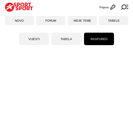
Prijava
Otvori profi
Ot
NOVO
FORUM
MOJE TEME
TABELE
VIJESTI
TABELA
RASPORED