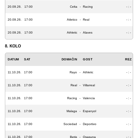
20.09.26.
17:00
Celta
-
Racing
- : -
20.09.26.
17:00
Atletico
-
Real
- : -
20.09.26.
17:00
Athletic
-
Alaves
- : -
8. KOLO
DATUM
SAT
DOMAĆIN
GOST
REZ
11.10.26.
17:00
Rayo
-
Athletic
- : -
11.10.26.
17:00
Real
-
Villarreal
- : -
11.10.26.
17:00
Racing
-
Valencia
- : -
11.10.26.
17:00
Malaga
-
Espanyol
- : -
11.10.26.
17:00
Sociedad
-
Deportivo
- : -
11.10.26.
17:00
Betis
-
Osasuna
- : -