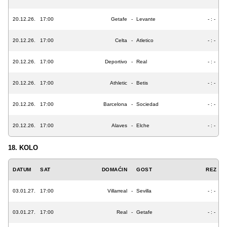
20.12.26.
17:00
Getafe
-
Levante
- : -
20.12.26.
17:00
Celta
-
Atletico
- : -
20.12.26.
17:00
Deportivo
-
Real
- : -
20.12.26.
17:00
Athletic
-
Betis
- : -
20.12.26.
17:00
Barcelona
-
Sociedad
- : -
20.12.26.
17:00
Alaves
-
Elche
- : -
18. KOLO
DATUM
SAT
DOMAĆIN
GOST
REZ
03.01.27.
17:00
Villarreal
-
Sevilla
- : -
03.01.27.
17:00
Real
-
Getafe
- : -