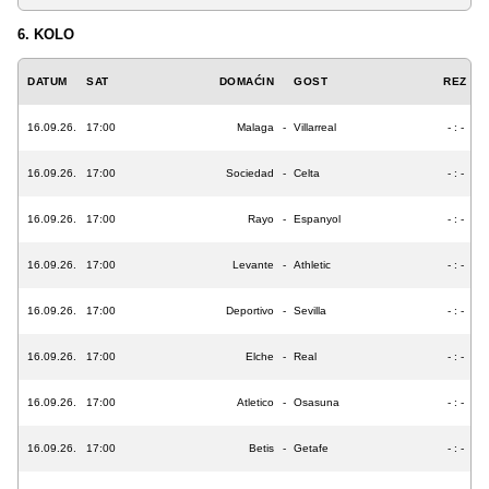
6. KOLO
DATUM
SAT
DOMAĆIN
GOST
REZ
16.09.26.
17:00
Malaga
-
Villarreal
- : -
16.09.26.
17:00
Sociedad
-
Celta
- : -
16.09.26.
17:00
Rayo
-
Espanyol
- : -
16.09.26.
17:00
Levante
-
Athletic
- : -
16.09.26.
17:00
Deportivo
-
Sevilla
- : -
16.09.26.
17:00
Elche
-
Real
- : -
16.09.26.
17:00
Atletico
-
Osasuna
- : -
16.09.26.
17:00
Betis
-
Getafe
- : -