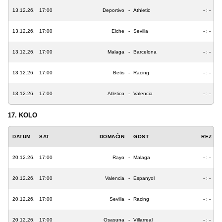
13.12.26.
17:00
Deportivo
-
Athletic
- : -
13.12.26.
17:00
Elche
-
Sevilla
- : -
13.12.26.
17:00
Malaga
-
Barcelona
- : -
13.12.26.
17:00
Betis
-
Racing
- : -
13.12.26.
17:00
Atletico
-
Valencia
- : -
17. KOLO
DATUM
SAT
DOMAĆIN
GOST
REZ
20.12.26.
17:00
Rayo
-
Malaga
- : -
20.12.26.
17:00
Valencia
-
Espanyol
- : -
20.12.26.
17:00
Sevilla
-
Racing
- : -
20.12.26.
17:00
Osasuna
-
Villarreal
- : -