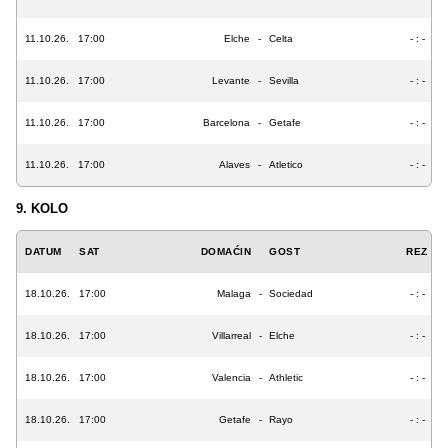
11.10.26.
17:00
Elche
-
Celta
- : -
11.10.26.
17:00
Levante
-
Sevilla
- : -
11.10.26.
17:00
Barcelona
-
Getafe
- : -
11.10.26.
17:00
Alaves
-
Atletico
- : -
9. KOLO
DATUM
SAT
DOMAĆIN
GOST
REZ
18.10.26.
17:00
Malaga
-
Sociedad
- : -
18.10.26.
17:00
Villarreal
-
Elche
- : -
18.10.26.
17:00
Valencia
-
Athletic
- : -
18.10.26.
17:00
Getafe
-
Rayo
- : -