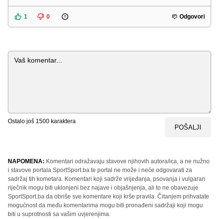
1
0
Odgovori
Komentar
Ostalo još
1500
karaktera
POŠALJI
NAPOMENA:
Komentari odražavaju stavove njihovih autora/ica, a ne nužno
i stavove portala SportSport.ba te portal ne može i neće odgovarati za
sadržaj tih kometara. Komentari koji sadrže vrijeđanja, psovanja i vulgaran
riječnik mogu biti uklonjeni bez najave i objašnjenja, ali to ne obavezuje
SportSport.ba da obriše sve komentare koji krše pravila. Čitanjem prihvatate
mogućnost da među komentarima mogu biti pronađeni sadržaji koji mogu
biti u suprotnosti sa vašim uvjerenjima.