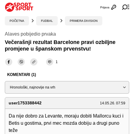
Prijava
Otvori profi
Ot
POČETNA
FUDBAL
PRIMERA DIVISION
Alaves pobijedio prvaka
Večerašnji rezultat Barcelone pravi ozbiljne
promjene u španskom prvenstvu!
1
KOMENTARI (1)
Sortiraj
user1753388442
14.05.26. 07:59
Da nije dobro za Levante, moraju dobiti Mallorcu kuci i
Betis u gostima, prvi mec mozda dobiju a drugi puno
teže