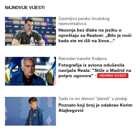
NAJNOVIJE VIJESTI
Zanimljiva poruka hrvatskog
reprezentativca
Hezonja bez dlake na jeziku o
oproštaju sa Realom: „Bilo je noći
kada ste mi išli na živce...“
Rekordan transfer Kraljeva
Fotografija iz aviona oduševila
navijače Reala: "Stiže u Madrid na
·
potpis ugovora"
UDARNA VIJEST
Sada će ovi dresovi "planuti" u prodaji
Poznato koji broj je odabrao Kerim
Alajbegović