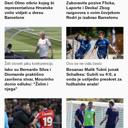
Dani Olmo otkrio kojeg bi
Zaboravite pozive Flicka,
reprezentativca Hrvatske
Laporte i Decka! Zbog
volio vidjeti u dresu
razgovora s ovim čovjekom
Barcelone
Rodri je izabrao Barcelonu
Želi stvoriti jaku konkurenciju
Ovo se ne viđa često
Iako su Bernardo Silva i
Bosanac Malik Tubić junak
Diomande praktično
Schalkea: Gubili su 4:0, a
završena stvar, Mourinho
onda je uslijedio preokret za
donio odluku: "Želim i
fudbalske anale!
njega"