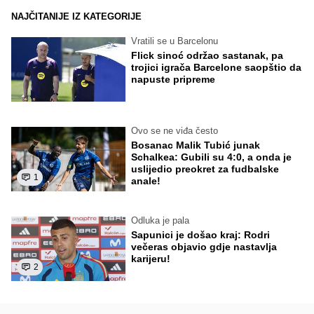
NAJČITANIJE IZ KATEGORIJE
Vratili se u Barcelonu
Flick sinoć održao sastanak, pa
trojici igrača Barcelone saopštio da
napuste pripreme
Ovo se ne viđa često
Bosanac Malik Tubić junak
Schalkea: Gubili su 4:0, a onda je
uslijedio preokret za fudbalske
1
anale!
Odluka je pala
Sapunici je došao kraj: Rodri
večeras objavio gdje nastavlja
karijeru!
2