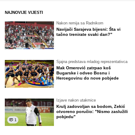
NAJNOVIJE VIJESTI
Nakon remija sa Radnikom
Navijači Sarajeva bijesni: Šta vi
tačno trenirate svaki dan?"
Sjajna predstava mladog reprezentativca
Mak Omerović zatrpao koš
Bugarske i odveo Bosnu i
Hercegovinu do nove pobjede
Izjave nakon utakmice
Krulj zadovoljan sa bodom, Zekić
otvoreno poručio: "Nismo zaslužili
pobjedu"
1