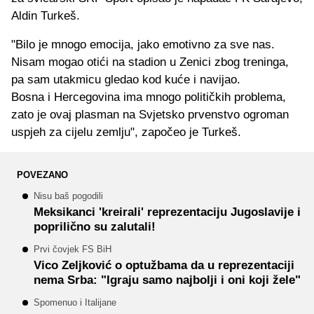
Aldin Turkeš.
"Bilo je mnogo emocija, jako emotivno za sve nas.
Nisam mogao otići na stadion u Zenici zbog treninga,
pa sam utakmicu gledao kod kuće i navijao.
Bosna i Hercegovina ima mnogo političkih problema,
zato je ovaj plasman na Svjetsko prvenstvo ogroman
uspjeh za cijelu zemlju", započeo je Turkeš.
POVEZANO
Nisu baš pogodili
Meksikanci 'kreirali' reprezentaciju Jugoslavije i
poprilično su zalutali!
Prvi čovjek FS BiH
Vico Zeljković o optužbama da u reprezentaciji
nema Srba: "Igraju samo najbolji i oni koji žele"
Spomenuo i Italijane