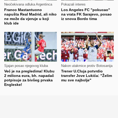
Neočekivana odluka Argentinca
Pokazali interes
Franco Mastantuono
Los Angeles FC "pokucao"
napušta Real Madrid, ali niko
na vrata FK Sarajevo, posao
ne može da vjeruje u koji
iz snova Bordo tima
klub ide
Sjajan posao njegovog kluba
Nakon utakmice protiv Botosanija
Već je na pregledima! Klubu
Trener U.Cluja potvrdio
2 miliona eura, bh. napadač
transfer Jove Lukića: "Želim
potpisuje za bivšeg prvaka
mu sve najbolje"
Engleske!