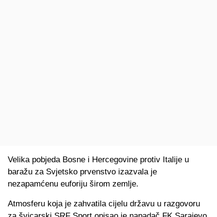
Velika pobjeda Bosne i Hercegovine protiv Italije u
baražu za Svjetsko prvenstvo izazvala je
nezapamćenu euforiju širom zemlje.
Atmosferu koja je zahvatila cijelu državu u razgovoru
za švicarski SRF Sport opisao je napadač FK Sarajevo,