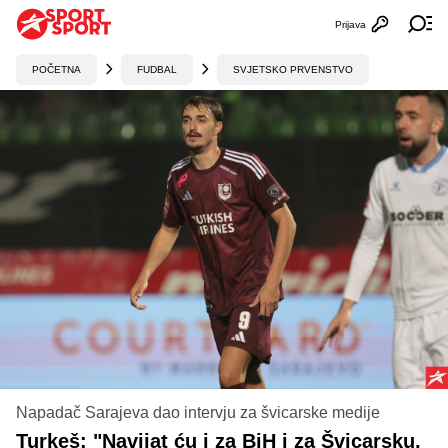
Prijava
Otvori profi
Ot
POČETNA
FUDBAL
SVJETSKO PRVENSTVO
Napadač Sarajeva dao intervju za švicarske medije
Turkeš: "Navijat ću i za BiH i za Švicarsku,