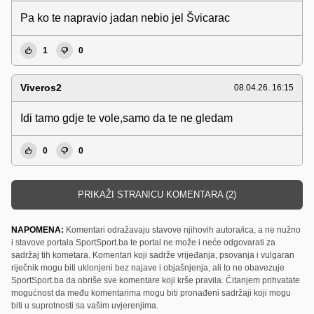
Pa ko te napravio jadan nebio jel Švicarac
1
0
Viveros2
08.04.26. 16:15
Idi tamo gdje te vole,samo da te ne gledam
0
0
PRIKAŽI STRANICU KOMENTARA (2)
NAPOMENA:
Komentari odražavaju stavove njihovih autora/ica, a ne nužno
i stavove portala SportSport.ba te portal ne može i neće odgovarati za
sadržaj tih kometara. Komentari koji sadrže vrijeđanja, psovanja i vulgaran
riječnik mogu biti uklonjeni bez najave i objašnjenja, ali to ne obavezuje
SportSport.ba da obriše sve komentare koji krše pravila. Čitanjem prihvatate
mogućnost da među komentarima mogu biti pronađeni sadržaji koji mogu
biti u suprotnosti sa vašim uvjerenjima.