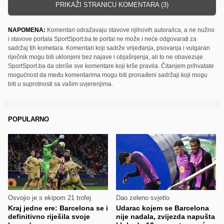
PRIKAŽI STRANICU KOMENTARA (3)
NAPOMENA:
Komentari odražavaju stavove njihovih autora/ica, a ne nužno
i stavove portala SportSport.ba te portal ne može i neće odgovarati za
sadržaj tih kometara. Komentari koji sadrže vrijeđanja, psovanja i vulgaran
riječnik mogu biti uklonjeni bez najave i objašnjenja, ali to ne obavezuje
SportSport.ba da obriše sve komentare koji krše pravila. Čitanjem prihvatate
mogućnost da među komentarima mogu biti pronađeni sadržaji koji mogu
biti u suprotnosti sa vašim uvjerenjima.
POPULARNO
Osvojio je s ekipom 21 trofej
Dao zeleno svjetlo
Kraj jedne ere: Barcelona se i
Udarac kojem se Barcelona
definitivno riješila svoje
nije nadala, zvijezda napušta