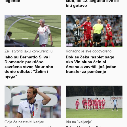
legende
klub, do 12. avgusta sve će
biti gotovo
Želi stvoriti jaku konkurenciju
Konačno je sve dogovoreno
Iako su Bernardo Silva i
Dok se čeka rasplet sage
Diomande praktično
oko Viniciusa čelnici
završena stvar, Mourinho
Arsenala završili još jedan
donio odluku: "Želim i
transfer za pamćenje
njega"
Gdje će nastaviti karijeru
Idu na "kaljenje"