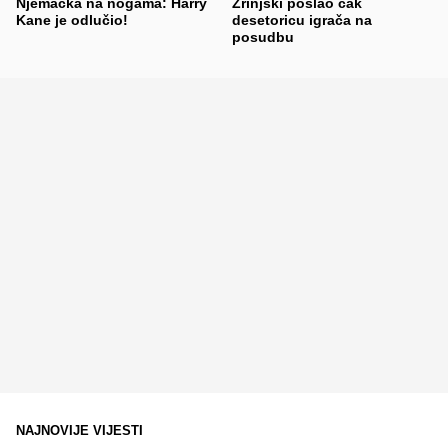
Njemačka na nogama: Harry
Zrinjski poslao čak
Kane je odlučio!
desetoricu igrača na
posudbu
NAJNOVIJE VIJESTI