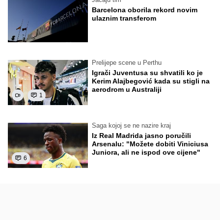
Barcelona oborila rekord novim
ulaznim transferom
Prelijepe scene u Perthu
Igrači Juventusa su shvatili ko je
Kerim Alajbegović kada su stigli na
aerodrom u Australiji
1
Saga kojoj se ne nazire kraj
Iz Real Madrida jasno poručili
Arsenalu: "Možete dobiti Viniciusa
Juniora, ali ne ispod ove cijene"
6