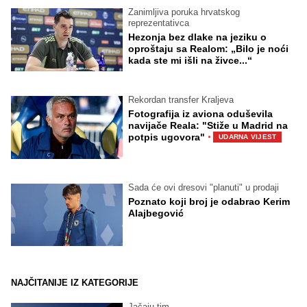
Zanimljiva poruka hrvatskog
reprezentativca
Hezonja bez dlake na jeziku o
oproštaju sa Realom: „Bilo je noći
kada ste mi išli na živce...“
Rekordan transfer Kraljeva
Fotografija iz aviona oduševila
navijače Reala: "Stiže u Madrid na
·
potpis ugovora"
UDARNA VIJEST
Sada će ovi dresovi "planuti" u prodaji
Poznato koji broj je odabrao Kerim
Alajbegović
NAJČITANIJE IZ KATEGORIJE
Jačaju tim