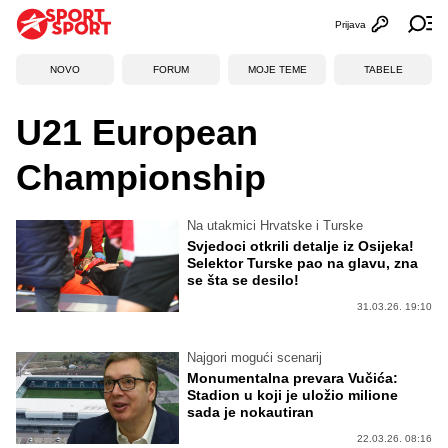
Prijava
Otvori profi
Ot
NOVO
FORUM
MOJE TEME
TABELE
U21 European
Championship
Na utakmici Hrvatske i Turske
Svjedoci otkrili detalje iz Osijeka!
Selektor Turske pao na glavu, zna
se šta se desilo!
31.03.26. 19:10
Najgori mogući scenarij
Monumentalna prevara Vučića:
Stadion u koji je uložio milione
sada je nokautiran
22.03.26. 08:16