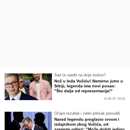
Sad će sjediti na dvije stolice?
Nož u leđa Vučiću! Nemirno jutro u
Srbiji, legenda ima novi posao:
"Što dalje od reprezentacije!"
11.06.25. 09:22
Očajni rezultati i veliki pritisak presudili
Narod legendu proglasio crvom i
izdajnikom zbog Vučića, od
sramote odlazi: "Može dobiti jedino