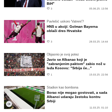
BiH"
3
05.06.25. 13:56
Pavlešić uskoro 'Vatreni'?
HNS u akciji: Golman Bayerna
oblači dres Hrvatske
3
28.03.25. 14:44
Objasnio je svoj potez
Javio se Albanac koji je
"zabranjenim paktom" zabio nož u
leđa Kosovu: "Srbija će..."
1
15.03.25. 22:56
Stadion kao bombona
Borac nije mogao gostovati, a sada
Albanci udaraju žestoku kontru
Srbiji
11.03.25. 01:10