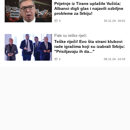
Prijetnje iz Tirane uplašile Vučića:
Albanci digli glas i najavili ozbiljne
probleme za Srbiju!
3
20.11.24. 16:01
Pale su teške riječi
Teške riječi! Evo šta strani klubovi
rade igračima koji su izabrali Srbiju:
"Prisiljavaju ih da..."
2
08.11.24. 14:33