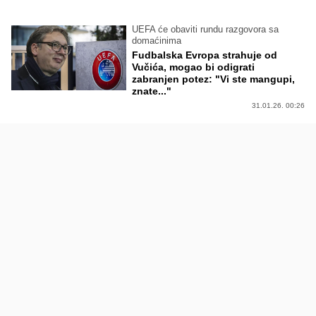
UEFA će obaviti rundu razgovora sa
domaćinima
Fudbalska Evropa strahuje od
Vučića, mogao bi odigrati
zabranjen potez: "Vi ste mangupi,
znate..."
31.01.26. 00:26