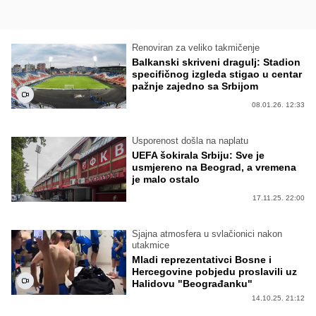
Renoviran za veliko takmičenje
Balkanski skriveni dragulj: Stadion
specifičnog izgleda stigao u centar
pažnje zajedno sa Srbijom
08.01.26. 12:33
Usporenost došla na naplatu
UEFA šokirala Srbiju: Sve je
usmjereno na Beograd, a vremena
je malo ostalo
17.11.25. 22:00
Sjajna atmosfera u svlačionici nakon
utakmice
Mladi reprezentativci Bosne i
Hercegovine pobjedu proslavili uz
Halidovu "Beograđanku"
14.10.25. 21:12