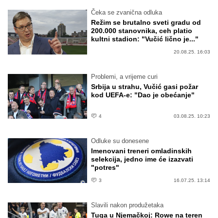
Čeka se zvanična odluka
Režim se brutalno sveti gradu od
200.000 stanovnika, ceh platio
kultni stadion: "Vučić lično je..."
20.08.25. 16:03
Problemi, a vrijeme curi
Srbija u strahu, Vučić gasi požar
kod UEFA-e: "Dao je obećanje"
4
03.08.25. 10:23
Odluke su donesene
Imenovani treneri omladinskih
selekcija, jedno ime će izazvati
"potres"
3
16.07.25. 13:14
Slavili nakon produžetaka
Tuga u Njemačkoj: Rowe na teren