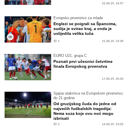
22.06.25. 19:57
Evropsko prvenstvo za mlade
Englezi se poigrali sa Špancima,
sudija je svirao kraj, a onda je
uslijedila velika tuča
1
21.06.25. 23:36
EURO U21, grupa C
Poznati prvi učesnici četvrtine
finala Evropskog prvenstva
17.06.25. 20:00
Sjajna utakmica na Evropskom prvenstvu
do 21 godine
Od gruzijskog čuda do jedne od
najvećih fudbalskih tragedija:
Nema suza koje ovu noć mogu
izbrisati
2
14.06.25. 23:03