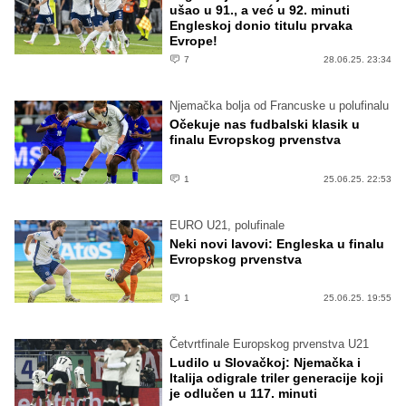
ušao u 91., a već u 92. minuti
Engleskoj donio titulu prvaka
Evrope!
7
28.06.25. 23:34
Njemačka bolja od Francuske u polufinalu
Očekuje nas fudbalski klasik u
finalu Evropskog prvenstva
1
25.06.25. 22:53
EURO U21, polufinale
Neki novi lavovi: Engleska u finalu
Evropskog prvenstva
1
25.06.25. 19:55
Četvrtfinale Europskog prvenstva U21
Ludilo u Slovačkoj: Njemačka i
Italija odigrale triler generacije koji
je odlučen u 117. minuti