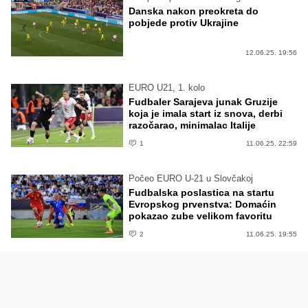
Danska nakon preokreta do
pobjede protiv Ukrajine
12.06.25. 19:56
EURO U21, 1. kolo
Fudbaler Sarajeva junak Gruzije
koja je imala start iz snova, derbi
razočarao, minimalac Italije
1
11.06.25. 22:59
Počeo EURO U-21 u Slovčakoj
Fudbalska poslastica na startu
Evropskog prvenstva: Domaćin
pokazao zube velikom favoritu
2
11.06.25. 19:55