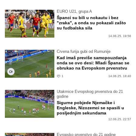
EURO U21, grupa A
Španci su bili u nokautu i bez
"zraka", a onda su pokazali zašto
su fudbalska sila
14.06.25. 19:56
Crvena furija gubi od Rumunije
Kad imaš previše samopouzdanja
onda se ovo desi: Mladi Španac se
obrukao na Evropskom prvenstvu
1
14.06.25. 18:40
Utakmice Evropskog prvenstva do 21
godine
Sigurne pobjede Njemačke i
Engleske, Nizozemci se spasili u
posljednjim sekundama
12.06.25. 22:57
Evropsko prvenstvo do 21 godine