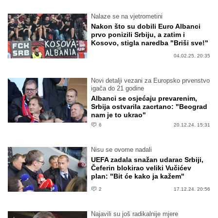
Nalaze se na vjetrometini
Nakon što su dobili Euro Albanci
prvo ponizili Srbiju, a zatim i
Kosovo, stigla naredba "Briši sve!"
04.02.25. 20:35
Novi detalji vezani za Europsko prvenstvo
igača do 21 godine
Albanci se osjećaju prevarenim,
Srbija ostvarila zacrtano: "Beograd
nam je to ukrao"
6
20.12.24. 15:31
Nisu se ovome nadali
UEFA zadala snažan udarac Srbiji,
Čeferin blokirao veliki Vučićev
plan: "Bit će kako ja kažem"
2
17.12.24. 20:56
Najavili su još radikalnije mjere