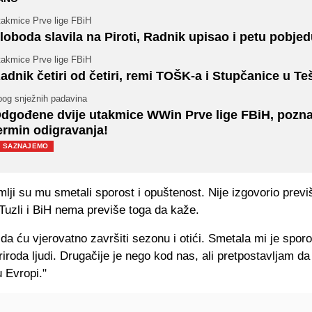
takmice Prve lige FBiH
loboda slavila na Piroti, Radnik upisao i petu pobjed
takmice Prve lige FBiH
adnik četiri od četiri, remi TOŠK-a i Stupčanice u Te
bog snježnih padavina
dgođene dvije utakmice WWin Prve lige FBiH, poznat
ermin odigravanja!
SAZNAJEMO
lji su mu smetali sporost i opuštenost. Nije izgovorio previ
 o Tuzli i BiH nema previše toga da kaže.
a ću vjerovatno završiti sezonu i otići. Smetala mi je sporo
iroda ljudi. Drugačije je nego kod nas, ali pretpostavljam da
 Evropi."