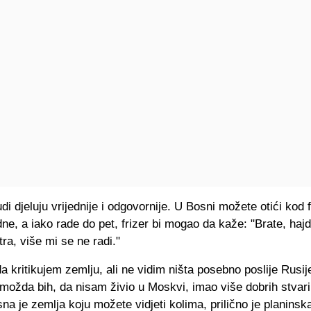
judi djeluju vrijednije i odgovornije. U Bosni možete otići kod 
dne, a iako rade do pet, frizer bi mogao da kaže: "Brate, hajd
ra, više mi se ne radi."
a kritikujem zemlju, ali ne vidim ništa posebno poslije Rusije
 možda bih, da nisam živio u Moskvi, imao više dobrih stva
sna je zemlja koju možete vidjeti kolima, prilično je planinsk