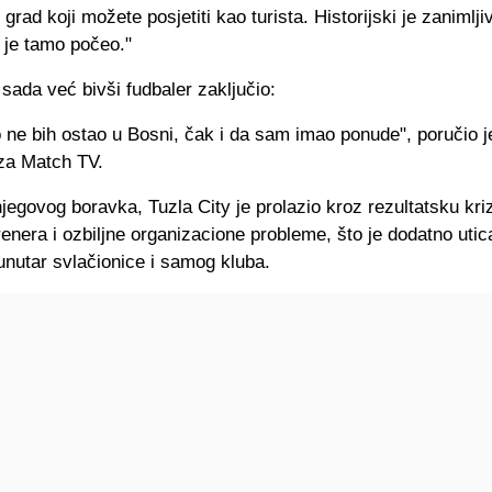
 grad koji možete posjetiti kao turista. Historijski je zanimlji
t je tamo počeo."
 sada već bivši fudbaler zaključio:
o ne bih ostao u Bosni, čak i da sam imao ponude", poručio j
za Match TV.
jegovog boravka, Tuzla City je prolazio kroz rezultatsku kri
enera i ozbiljne organizacione probleme, što je dodatno utic
unutar svlačionice i samog kluba.