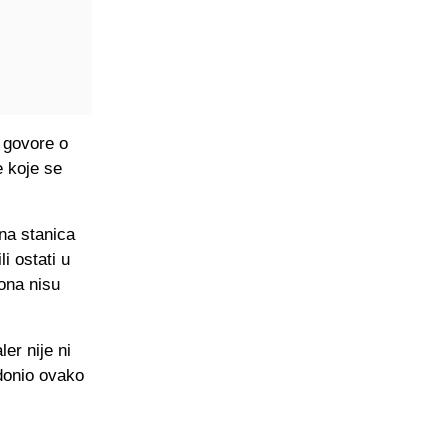
H govore o
e koje se
na stanica
i ostati u
iona nisu
er nije ni
 donio ovako