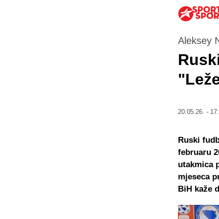
Aleksey N
Ruski
"Leže
20.05.26. - 17
Ruski fudb
februaru 2
utakmica p
mjeseca pr
BiH kaže d