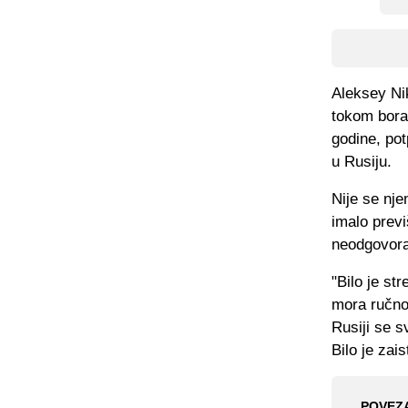
Aleksey Nik
tokom borav
godine, pot
u Rusiju.
Nije se nje
imalo previ
neodgovor
"Bilo je st
mora ručno 
Rusiji se s
Bilo je zai
POVEZ