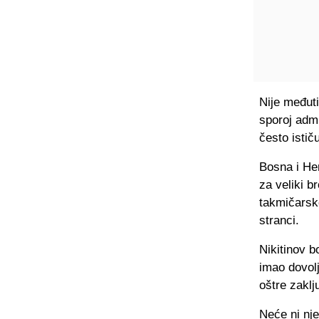
Nije međuti
sporoj admi
često ističu
Bosna i He
za veliki b
takmičarsko
stranci.
Nikitinov b
imao dovolj
oštre zaklj
Neće ni nje