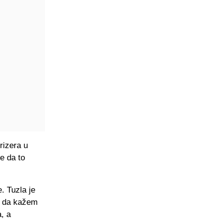
frizera u
e da to
. Tuzla je
ri da kažem
a, a