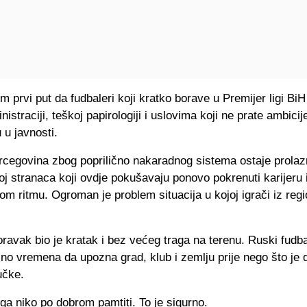
m prvi put da fudbaleri koji kratko borave u Premijer ligi Bi
nistraciji, teškoj papirologiji i uslovima koji ne prate ambicij
 u javnosti.
rcegovina zbog poprilično nakaradnog sistema ostaje prolaz
roj stranaca koji ovdje pokušavaju ponovo pokrenuti karijeru il
m ritmu. Ogroman je problem situacija u kojoj igrači iz reg
oravak bio je kratak i bez većeg traga na terenu. Ruski fudbal
no vremena da upozna grad, klub i zemlju prije nego što je
učke.
ga niko po dobrom pamtiti. To je sigurno.