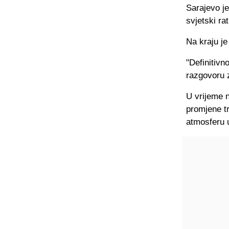
Sarajevo je
svjetski ra
Na kraju je
"Definitivn
razgovoru 
U vrijeme n
promjene tr
atmosferu 