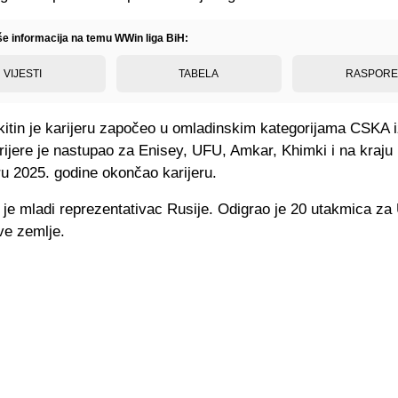
iše informacija na temu WWin liga BiH:
VIJESTI
TABELA
RASPOR
kitin je karijeru započeo u omladinskim kategorijama CSKA 
ijere je nastupao za Enisey, UFU, Amkar, Khimki i na kraju 
ru 2025. godine okončao karijeru.
 je mladi reprezentativac Rusije. Odigrao je 20 utakmica za
ve zemlje.