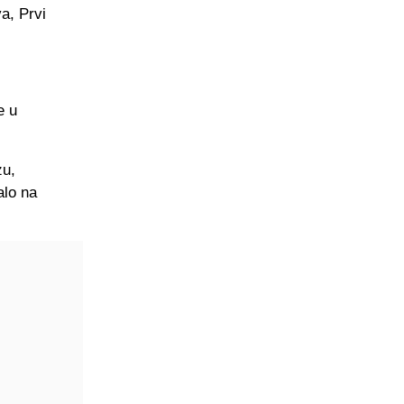
va, Prvi
e u
zu,
alo na