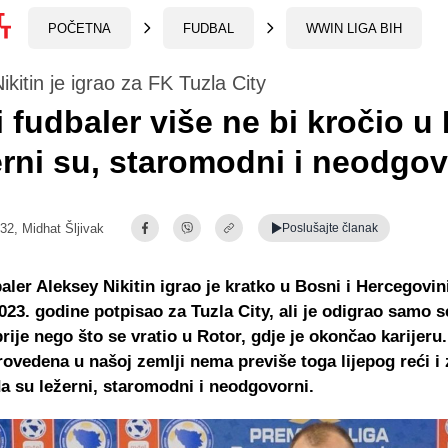
POČETNA
FUDBAL
WWIN LIGA BIH
ikitin je igrao za FK Tuzla City
 fudbaler više ne bi kročio u 
rni su, staromodni i neodgov
:32,
Midhat Šljivak
Poslušajte
članak
aler Aleksey Nikitin igrao je kratko u Bosni i Hercegovini
023. godine potpisao za Tuzla City, ali je odigrao samo 
rije nego što se vratio u Rotor, gdje je okončao karijeru.
ovedena u našoj zemlji nema previše toga lijepog reći i 
a su ležerni, staromodni i neodgovorni.