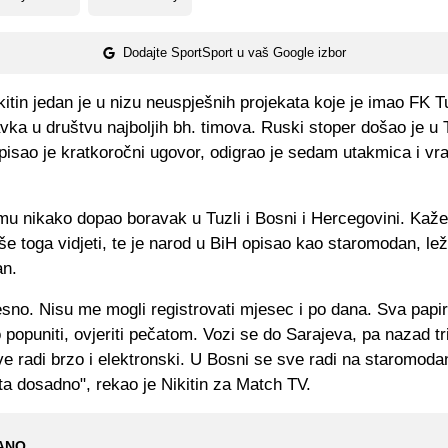
Dodajte SportSport u vaš Google izbor
itin jedan je u nizu neuspješnih projekata koje je imao FK T
ka u društvu najboljih bh. timova. Ruski stoper došao je u 
pisao je kratkoročni ugovor, odigrao je sedam utakmica i vra
mu nikako dopao boravak u Tuzli i Bosni i Hercegovini. Kaže
še toga vidjeti, te je narod u BiH opisao kao staromodan, lež
an.
resno. Nisu me mogli registrovati mjesec i po dana. Sva papir
popuniti, ovjeriti pečatom. Vozi se do Sarajeva, pa nazad tr
ve radi brzo i elektronski. U Bosni se sve radi na staromoda
sta dosadno", rekao je Nikitin za Match TV.
ANO