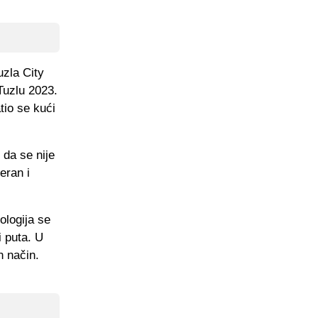
uzla City
Tuzlu 2023.
tio se kući
 da se nije
eran i
ologija se
i puta. U
n način.