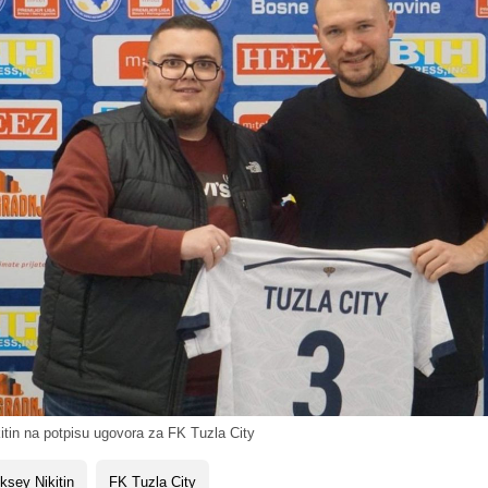
tin na potpisu ugovora za FK Tuzla City
ksey Nikitin
FK Tuzla City