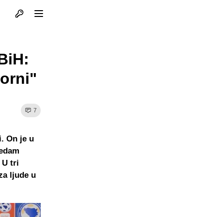
Otvori profil
Otvori meni
BiH:
orni"
7
. On je u
sedam
 U tri
za ljude u