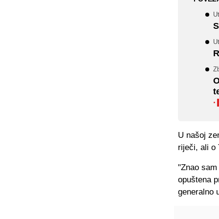
U
S
U
R
Z
O
t
·
U našoj zem
riječi, ali
"Znao sam d
opuštena pr
generalno u