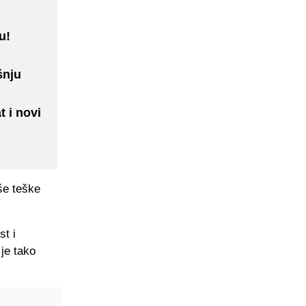
u!
šnju
 i novi
še teške
st i
 je tako