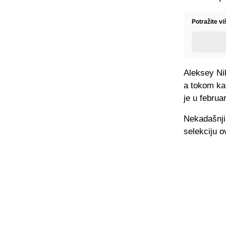
Potražite v
Aleksey Ni
a tokom kar
je u februa
Nekadašnji
selekciju o