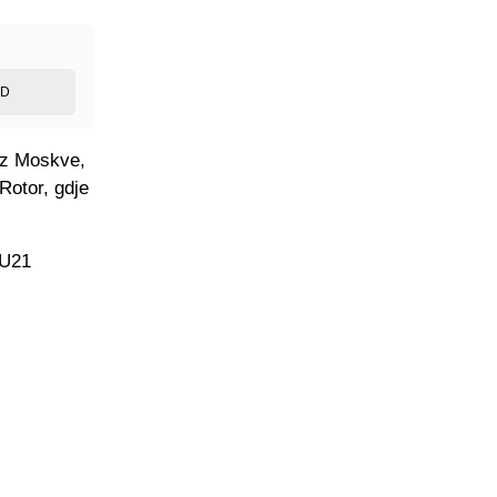
ED
iz Moskve,
Rotor, gdje
 U21