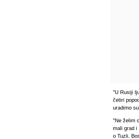
"U Rusiji l
četiri popo
uradimo sut
"Ne želim d
mali grad i
o Tuzli. Bo