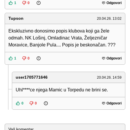
1
0
Odgovori
Tupson
20.04.26. 13:02
Ekskluzivno donosimo popis klubova koji ga žele
odmah. NK Lošinj, Omladinac Vrata, Željezničar
Moravice, Banjole Pula.... Popis je beskonačan. ???
1
0
Odgovori
user1705771646
20.04.26. 14:59
Uhl****ce njega Mamic u Torpedu ne brini se.
0
0
Odgovori
Komentar