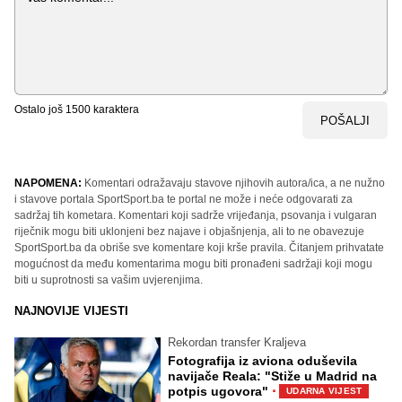
Ostalo još
1500
karaktera
POŠALJI
NAPOMENA:
Komentari odražavaju stavove njihovih autora/ica, a ne nužno
i stavove portala SportSport.ba te portal ne može i neće odgovarati za
sadržaj tih kometara. Komentari koji sadrže vrijeđanja, psovanja i vulgaran
riječnik mogu biti uklonjeni bez najave i objašnjenja, ali to ne obavezuje
SportSport.ba da obriše sve komentare koji krše pravila. Čitanjem prihvatate
mogućnost da među komentarima mogu biti pronađeni sadržaji koji mogu
biti u suprotnosti sa vašim uvjerenjima.
NAJNOVIJE VIJESTI
Rekordan transfer Kraljeva
Fotografija iz aviona oduševila
navijače Reala: "Stiže u Madrid na
·
potpis ugovora"
UDARNA VIJEST