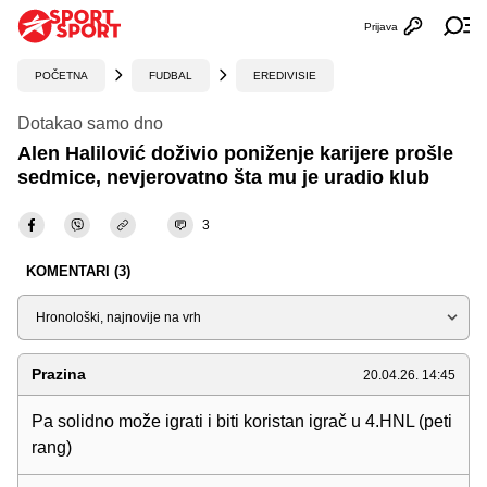
Prijava
Otvori profi
Ot
POČETNA
FUDBAL
EREDIVISIE
Dotakao samo dno
Alen Halilović doživio poniženje karijere prošle
sedmice, nevjerovatno šta mu je uradio klub
3
KOMENTARI (3)
Sortiraj
Prazina
20.04.26. 14:45
Pa solidno može igrati i biti koristan igrač u 4.HNL (peti
rang)