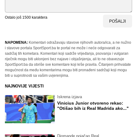
Ostalo još
1500
karaktera
POŠALJI
NAPOMENA:
Komentari odražavaju stavove njihovih autora/ica, a ne nužno
i stavove portala SportSport.ba te portal ne može i neće odgovarati za
sadržaj tih kometara. Komentari koji sadrže vrijeđanja, psovanja i vulgaran
riječnik mogu biti uklonjeni bez najave i objašnjenja, ali to ne obavezuje
SportSport.ba da obriše sve komentare koji krše pravila. Čitanjem prihvatate
mogućnost da među komentarima mogu biti pronađeni sadržaji koji mogu
biti u suprotnosti sa vašim uvjerenjima.
NAJNOVIJE VIJESTI
Iskrena izjava
Vinicius Junior otvoreno rekao:
"Otišao bih iz Real Madrida ako..."
Diomande pojačao Real