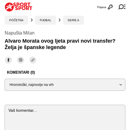
Prijava
Otvori profi
Ot
POČETNA
FUDBAL
SERIE A
Napušta Milan
Alvaro Morata ovog ljeta pravi novi transfer?
Želja je španske legende
KOMENTARI (0)
Sortiraj
Komentar