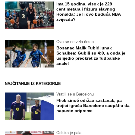
Ima 15 godina, visok je 229
centimetara i frizuru slavnog
Ronalda: Je li ovo buduća NBA
zvijezda?
Ovo se ne viđa često
Bosanac Malik Tubić junak
Schalkea: Gubili su 4:0, a onda je
uslijedio preokret za fudbalske
anale!
NAJČITANIJE IZ KATEGORIJE
Vratili se u Barcelonu
Flick sinoć održao sastanak, pa
trojici igrača Barcelone saopštio da
napuste pripreme
Odluka je pala