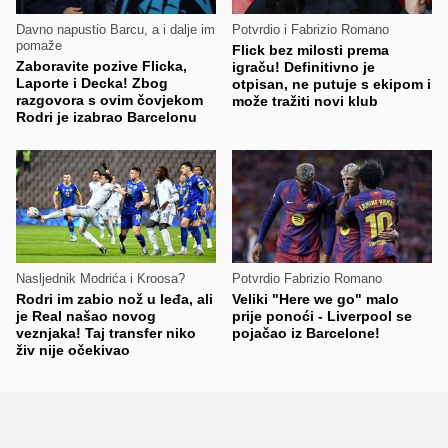
Davno napustio Barcu, a i dalje im
Potvrdio i Fabrizio Romano
pomaže
Flick bez milosti prema
Zaboravite pozive Flicka,
igraču! Definitivno je
Laporte i Decka! Zbog
otpisan, ne putuje s ekipom i
razgovora s ovim čovjekom
može tražiti novi klub
Rodri je izabrao Barcelonu
Nasljednik Modrića i Kroosa?
Potvrdio Fabrizio Romano
Rodri im zabio nož u leđa, ali
Veliki "Here we go" malo
je Real našao novog
prije ponoći - Liverpool se
veznjaka! Taj transfer niko
pojačao iz Barcelone!
živ nije očekivao