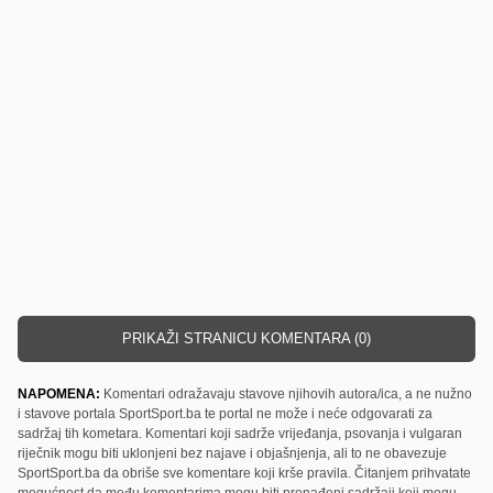
PRIKAŽI STRANICU KOMENTARA (0)
NAPOMENA:
Komentari odražavaju stavove njihovih autora/ica, a ne nužno
i stavove portala SportSport.ba te portal ne može i neće odgovarati za
sadržaj tih kometara. Komentari koji sadrže vrijeđanja, psovanja i vulgaran
riječnik mogu biti uklonjeni bez najave i objašnjenja, ali to ne obavezuje
SportSport.ba da obriše sve komentare koji krše pravila. Čitanjem prihvatate
mogućnost da među komentarima mogu biti pronađeni sadržaji koji mogu