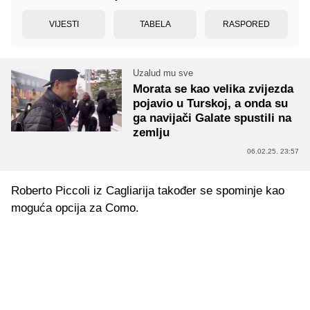
VIJESTI
TABELA
RASPORED
Uzalud mu sve
Morata se kao velika zvijezda
pojavio u Turskoj, a onda su
ga navijači Galate spustili na
zemlju
06.02.25. 23:57
Roberto Piccoli iz Cagliarija također se spominje kao
moguća opcija za Como.