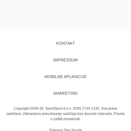
KONTAKT
IMPRESSUM
MOBILNE APLIKACIJE
MARKETING
Copyright 2008-26. SportSport d.o.o. ISSN 2744-2195. Sva prava
zadržana. Zabranjeno preuzimanje sadržaja bez dozvole izdavača.
Pravila
o zaštiti privatnosti.
Osigurava
Sikra Security