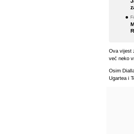
J
z
Fi
M
R
Ova vijest 
već neko v
Osim Diall
Ugartea i T