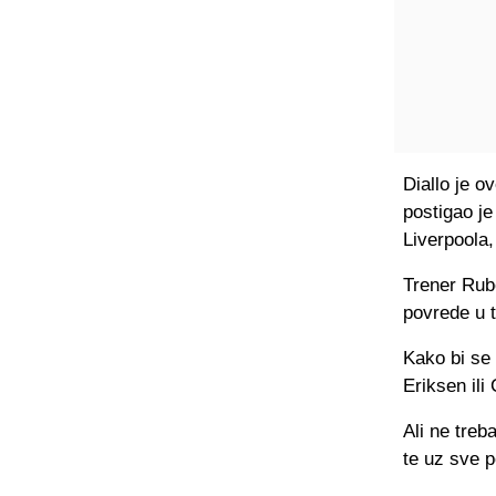
Diallo je o
postigao je
Liverpoola,
Trener Rub
povrede u t
Kako bi se
Eriksen il
Ali ne treb
te uz sve p