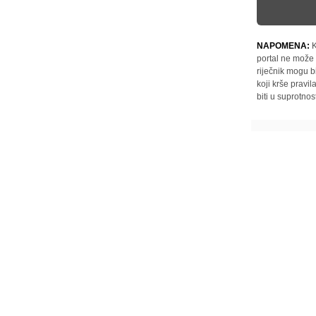
NAPOMENA:
K
portal ne može 
riječnik mogu b
koji krše pravi
biti u suprotnos