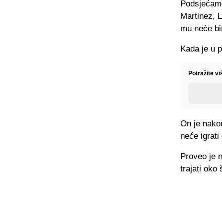
Podsjećamo
Martinez, 
mu neće bit
Kada je u p
Potražite v
On je nako
neće igrati
Proveo je n
trajati oko