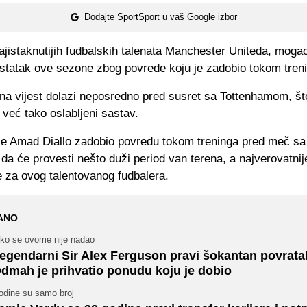
Dodajte SportSport u vaš Google izbor
jistaknutijih fudbalskih talenata Manchester Uniteda, mogao
ostatak ove sezone zbog povrede koju je zadobio tokom tren
a vijest dolazi neposredno pred susret sa Tottenhamom, što 
 već tako oslabljeni sastav.
je Amad Diallo zadobio povredu tokom treninga pred meč sa
da će provesti nešto duži period van terena, a najverovatnije 
e za ovog talentovanog fudbalera.
ANO
iko se ovome nije nadao
egendarni Sir Alex Ferguson pravi šokantan povrata
dmah je prihvatio ponudu koju je dobio
odine su samo broj