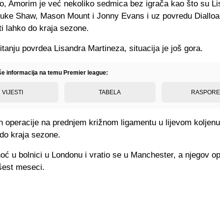
, Amorim je već nekoliko sedmica bez igrača kao što su Li
Luke Shaw, Mason Mount i Jonny Evans i uz povredu Dialloa
i lahko do kraja sezone.
itanju povrdea Lisandra Martineza, situacija je još gora.
iše informacija na temu Premier league:
VIJESTI
TABELA
RASPOR
n operacije na prednjem križnom ligamentu u lijevom koljen
 do kraja sezone.
oć u bolnici u Londonu i vratio se u Manchester, a njegov o
 šest meseci.