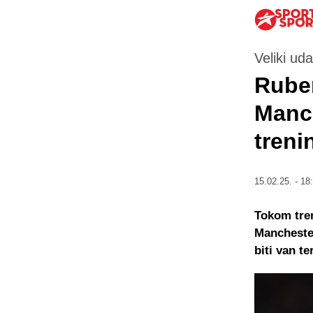
Veliki ud
Rube
Manc
treni
15.02.25. - 18
Tokom tre
Manchester
biti van t