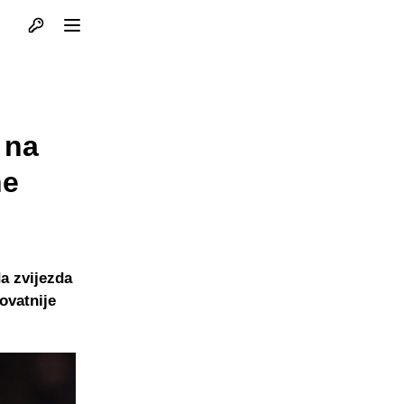
Otvori profil
Otvori meni
 na
ne
a zvijezda
ovatnije