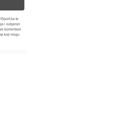
tSport.ba te
ja i vulgaran
 sve komentare
ji koji mogu