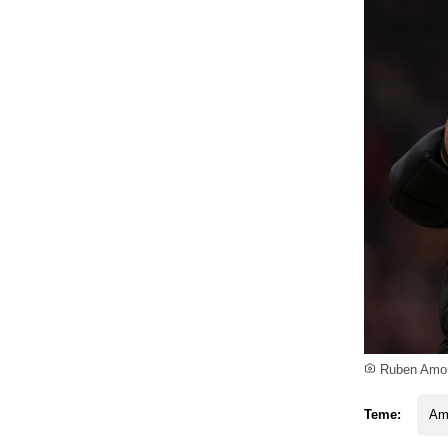
Ruben Amori
Teme:
Am