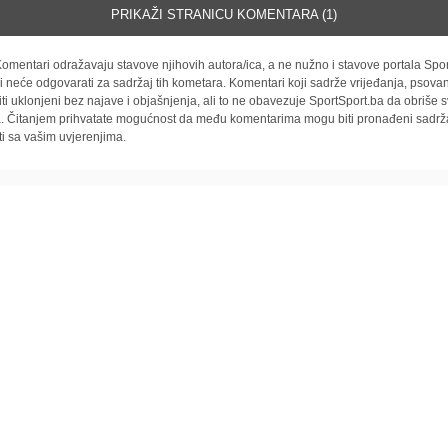
PRIKAŽI STRANICU KOMENTARA (1)
omentari odražavaju stavove njihovih autora/ica, a ne nužno i stavove portala Spor
i neće odgovarati za sadržaj tih kometara. Komentari koji sadrže vrijeđanja, psovan
iti uklonjeni bez najave i objašnjenja, ali to ne obavezuje SportSport.ba da obriše
la. Čitanjem prihvatate mogućnost da među komentarima mogu biti pronađeni sadrža
ti sa vašim uvjerenjima.