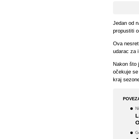
Jedan od na
propustiti 
Ova nesretn
udarac za i
Nakon što 
očekuje se 
kraj sezon
POVEZ
N
L
O
G