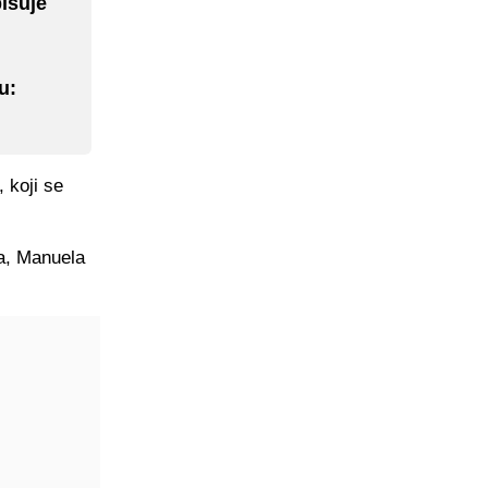
pisuje
u:
 koji se
oa, Manuela