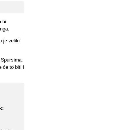
 bi
inga.
je veliki
 Spursima,
će to biti i
k: