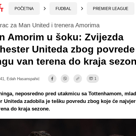
POČETNA
FUDBAL
PREMIER LEAGUE
arac za Man United i trenera Amorima
n Amorim u šoku: Zvijezda
hester Uniteda zbog povrede
ngu van terena do kraja sezo
:41,
Edah Hasanspahić
1
ninga, neposredno pred utakmicu sa Tottenhamom, mlad
 Uniteda zadobila je tešku povredu zbog koje će najvjer
erena do kraja sezone.