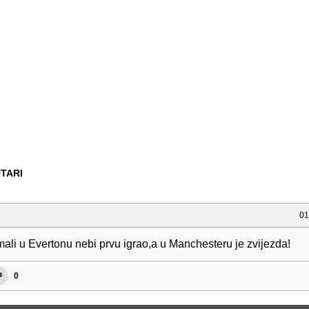
TARI
01
mali u Evertonu nebi prvu igrao,a u Manchesteru je zvijezda!
0