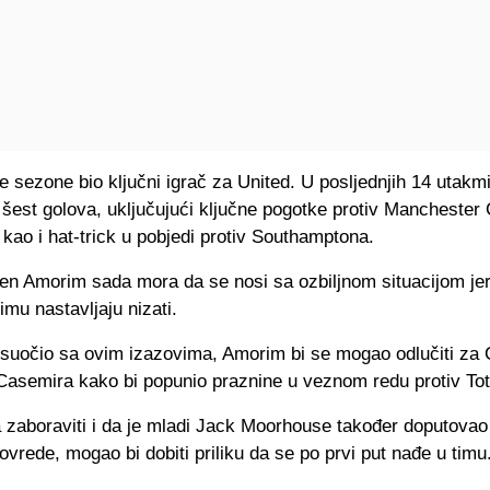
ve sezone bio ključni igrač za United. U posljednjih 14 utakm
 šest golova, uključujući ključne pogotke protiv Manchester C
 kao i hat-trick u pobjedi protiv Southamptona.
en Amorim sada mora da se nosi sa ozbiljnom situacijom je
imu nastavljaju nizati.
 suočio sa ovim izazovima, Amorim bi se mogao odlučiti za 
i Casemira kako bi popunio praznine u veznom redu protiv To
a zaboraviti i da je mladi Jack Moorhouse također doputovao
ovrede, mogao bi dobiti priliku da se po prvi put nađe u timu