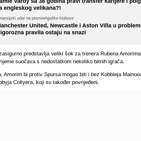
amie Vardy sa 38 godina pravi transfer karijere i pot
a engleskog velikana?!
nansijski udar na premierligaške klubove
anchester United, Newcastle i Aston Villa u problem
igorozna pravila ostaju na snazi
zasigurno predstavlja veliki šok za trenera Rubena Amorima,
rijeme suočava s nedostatkom nekoliko bitnih igrača.
a, Amorim bi protiv Spursa mogao biti i bez Kobbieja Maino
obyja Collyera, koji su također povrijeđeni.