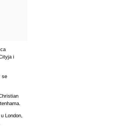
ica
ityja i
r se
Christian
ttenhama.
 u London,
.