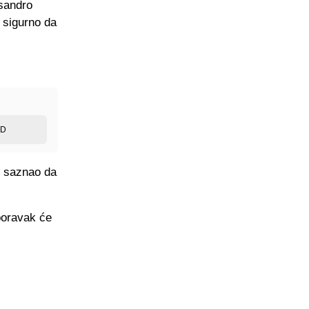
sandro
 sigurno da
ED
u saznao da
poravak će