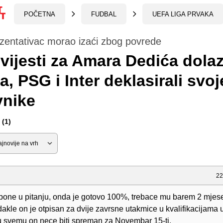
POČETNA
FUDBAL
UEFA LIGA PRVAKA
zentativac morao izaći zbog povrede
vijesti za Amara Dedića dola
a, PSG i Inter deklasirali svoj
vnike
(1)
22
pone u pitanju, onda je gotovo 100%, trebace mu barem 2 mjes
akle on je otpisan za dvije zavrsne utakmice u kvalifikacijama 
 u svemu on nece biti spreman za Novembar 15-ti.