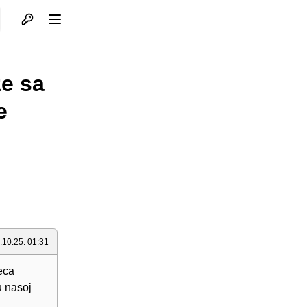
Otvori profil
Otvori meni
ze sa
e
.10.25. 01:31
eca
u nasoj