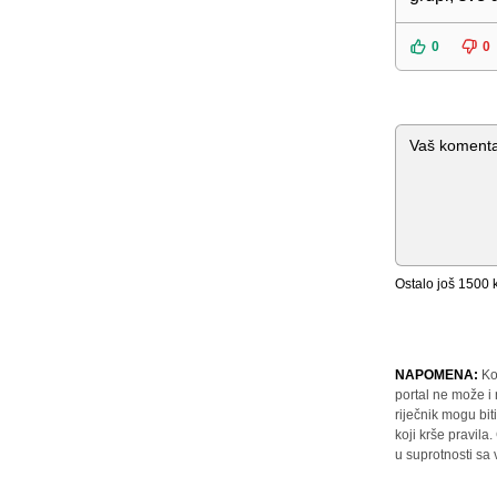
0
0
Komentar
Ostalo još
1500
k
NAPOMENA:
Ko
portal ne može i
riječnik mogu bit
koji krše pravil
u suprotnosti sa