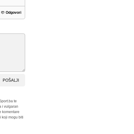
Odgovori
POŠALJI
Sport.ba te
a i vulgaran
sve komentare
 koji mogu biti