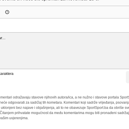
araktera
mentari odražavaju stavove njihovih autora/ica, a ne nužno i stavove portala Sport
 neće odgovarati za sadržaj tih kometara. Komentari koji sadrže vrijeđanja, psovanj
i uklonjeni bez najave i objašnjenja, ali to ne obavezuje SportSport.ba da obriše 
a. Čitanjem prihvatate mogućnost da među komentarima mogu biti pronađeni sadržaji
 vašim uvjerenjima.