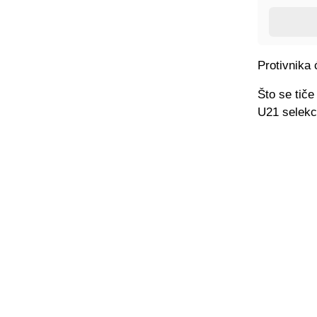
Protivnika 
Što se tiče
U21 selekci