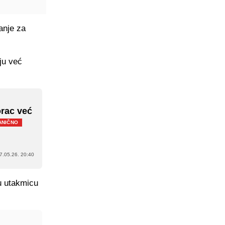
anje za
ju već
orac već
ANIČNO
7.05.26. 20:40
vu utakmicu