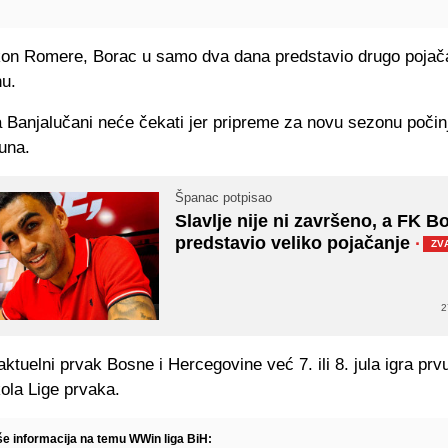
kon Romere, Borac u samo dva dana predstavio drugo pojač
u.
a Banjalučani neće čekati jer pripreme za novu sezonu počin
una.
Španac potpisao
Slavlje nije ni završeno, a FK B
predstavio veliko pojačanje
·
ZV
2
ktuelni prvak Bosne i Hercegovine već 7. ili 8. jula igra pr
ola Lige prvaka.
iše informacija na temu WWin liga BiH: