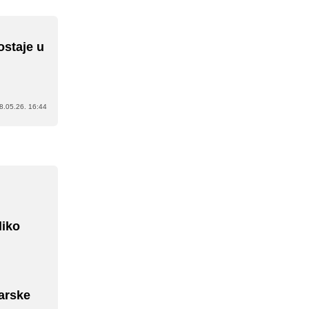
ostaje u
8.05.26. 16:44
liko
tarske