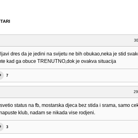
TARI
30
ljavi dres da je jedini na svijetu ne bih obukao,neka je stid svak
te kad ga obuce TRENUTNO,dok je ovakva situacija
7
29
svetio status na fb, mostarska djeca bez stida i srama, samo ce
 napuste klub, nadam se nikada vise rodjeni.
3