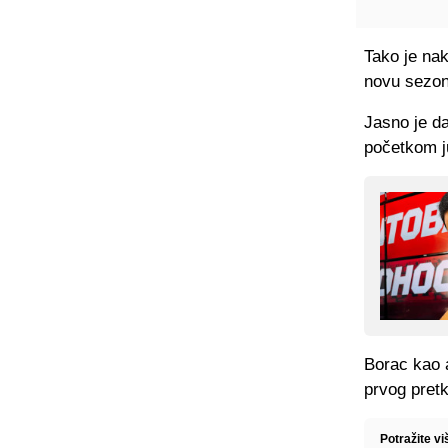
Tako je na
novu sezon
Jasno je d
početkom j
Borac kao a
prvog pretk
Potražite v