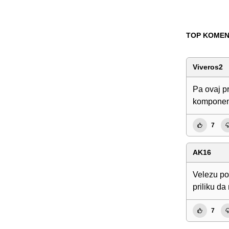
TOP KOMEN
Viveros2
Pa ovaj pr
komponen
7
AK16
Velezu po
priliku da
7