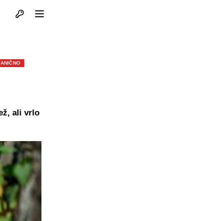
Otvori profil
Otvori meni
VANIČNO
ž, ali vrlo