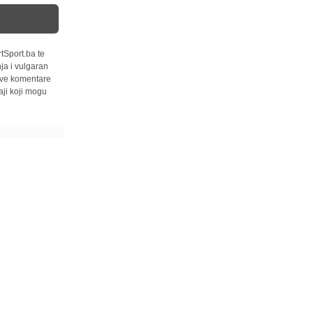
tSport.ba te
ja i vulgaran
 sve komentare
ji koji mogu