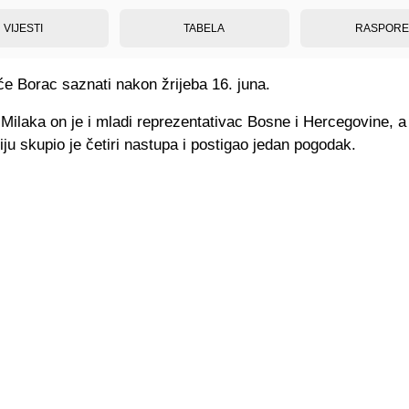
VIJESTI
TABELA
RASPOR
će Borac saznati nakon žrijeba 16. juna.
 Milaka on je i mladi reprezentativac Bosne i Hercegovine, 
ju skupio je četiri nastupa i postigao jedan pogodak.