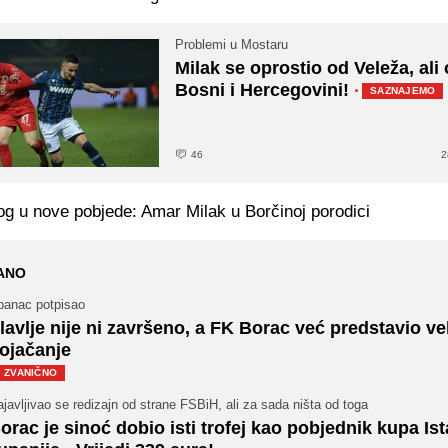
Problemi u Mostaru
Milak se oprostio od Veleža, ali 
Bosni i Hercegovini!
·
SAZNAJEMO
46
2
og u nove pobjede: Amar Milak u Borčinoj porodici
ANO
panac potpisao
lavlje nije ni završeno, a FK Borac već predstavio ve
ojačanje
ZVANIČNO
javljivao se redizajn od strane FSBiH, ali za sada ništa od toga
orac je sinoć dobio isti trofej kao pobjednik kupa Is