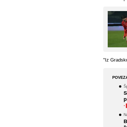
"Iz Gradsk
POVEZ
Š
S
p
·
Na
B