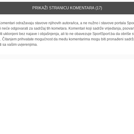
PRIKAŽI STRANICU KOMENTARA (17)
omentari odražavaju stavove njihovih autora/ica, a ne nužno i stavove portala Spor
i neće odgovarati za sadržaj tih kometara. Komentari koji sadrže vrijeđanja, psovan
iti uklonjeni bez najave i objašnjenja, ali to ne obavezuje SportSport.ba da obriše
la. Čitanjem prihvatate mogućnost da među komentarima mogu biti pronađeni sadrža
ti sa vašim uvjerenjima.