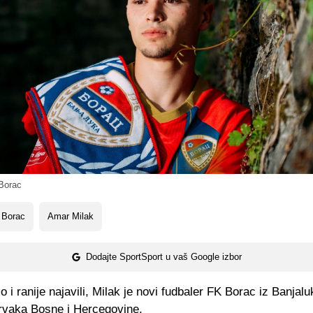
Borac
 Borac
Amar Milak
Dodajte SportSport u vaš Google izbor
 i ranije najavili, Milak je novi fudbaler FK Borac iz Banjalu
prvaka Bosne i Hercegovine.