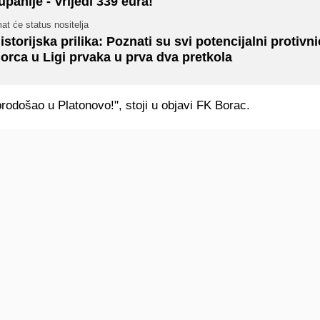
upanije - Vrijedi 339 eura!
at će status nositelja
istorijska prilika: Poznati su svi potencijalni protivni
orca u Ligi prvaka u prva dva pretkola
odošao u Platonovo!", stoji u objavi FK Borac.