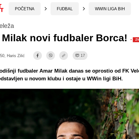
POČETNA
FUDBAL
WWIN LIGA BIH
Veleža
Milak novi fudbaler Borca!
·
Z
:50,
Haris Zilić
17
odišnji fudbaler Amar Milak danas se oprostio od FK Vele
edstavljen u novom klubu i ostaje u WWin ligi BiH.