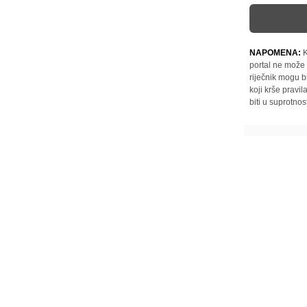
NAPOMENA:
K
portal ne može 
riječnik mogu b
koji krše pravi
biti u suprotnos