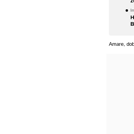
ž
Im
H
B
Amare, dobr