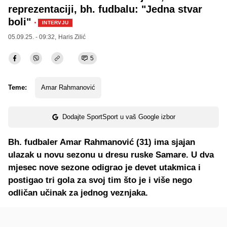
reprezentaciji, bh. fudbalu: "Jedna stvar
boli"
·
INTERVJU
05.09.25. - 09:32,
Haris Zilić
5
Teme:
Amar Rahmanović
Dodajte SportSport u vaš Google izbor
Bh. fudbaler Amar Rahmanović (31) ima sjajan
ulazak u novu sezonu u dresu ruske Samare. U dva
mjesec nove sezone odigrao je devet utakmica i
postigao tri gola za svoj tim što je i više nego
odličan učinak za jednog veznjaka.