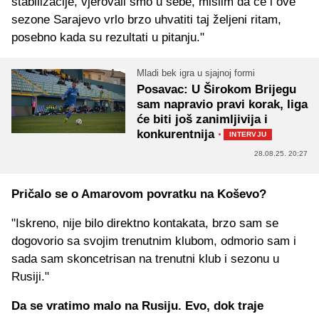
stabilizacije, vjerovali smo u sebe, mislim da će i ove
sezone Sarajevo vrlo brzo uhvatiti taj željeni ritam,
posebno kada su rezultati u pitanju."
Mladi bek igra u sjajnoj formi
Posavac: U Širokom Brijegu
sam napravio pravi korak, liga
će biti još zanimljivija i
konkurentnija
·
INTERVJU
28.08.25. 20:27
Pričalo se o Amarovom povratku na Koševo?
"Iskreno, nije bilo direktno kontakata, brzo sam se
dogovorio sa svojim trenutnim klubom, odmorio sam i
sada sam skoncetrisan na trenutni klub i sezonu u
Rusiji."
Da se vratimo malo na Rusiju. Evo, dok traje