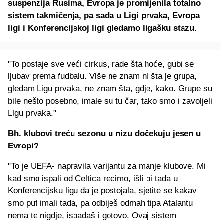
suspenzija Rusima, Evropa je promijenila totalno
sistem takmičenja, pa sada u Ligi prvaka, Evropa
ligi i Konferencijskoj ligi gledamo ligašku stazu.
"To postaje sve veći cirkus, rade šta hoće, gubi se
ljubav prema fudbalu. Više ne znam ni šta je grupa,
gledam Ligu prvaka, ne znam šta, gdje, kako. Grupe su
bile nešto posebno, imale su tu čar, tako smo i zavoljeli
Ligu prvaka."
Bh. klubovi treću sezonu u nizu dočekuju jesen u
Evropi?
"To je UEFA- napravila varijantu za manje klubove. Mi
kad smo ispali od Celtica recimo, išli bi tada u
Konferencijsku ligu da je postojala, sjetite se kakav
smo put imali tada, pa odbiješ odmah tipa Atalantu
nema te nigdje, ispadaš i gotovo. Ovaj sistem