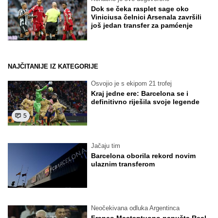
Dok se čeka rasplet sage oko
Viniciusa čelnici Arsenala završili
još jedan transfer za pamćenje
NAJČITANIJE IZ KATEGORIJE
Osvojio je s ekipom 21 trofej
Kraj jedne ere: Barcelona se i
definitivno riješila svoje legende
5
Jačaju tim
Barcelona oborila rekord novim
ulaznim transferom
Neočekivana odluka Argentinca