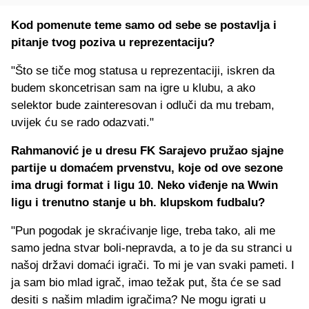
Kod pomenute teme samo od sebe se postavlja i
pitanje tvog poziva u reprezentaciju?
"Što se tiče mog statusa u reprezentaciji, iskren da
budem skoncetrisan sam na igre u klubu, a ako
selektor bude zainteresovan i odluči da mu trebam,
uvijek ću se rado odazvati."
Rahmanović je u dresu FK Sarajevo pružao sjajne
partije u domaćem prvenstvu, koje od ove sezone
ima drugi format i ligu 10. Neko viđenje na Wwin
ligu i trenutno stanje u bh. klupskom fudbalu?
"Pun pogodak je skraćivanje lige, treba tako, ali me
samo jedna stvar boli-nepravda, a to je da su stranci u
našoj državi domaći igrači. To mi je van svaki pameti. I
ja sam bio mlad igrač, imao težak put, šta će se sad
desiti s našim mladim igračima? Ne mogu igrati u