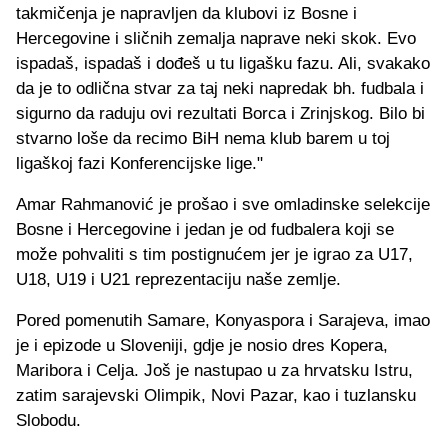
takmičenja je napravljen da klubovi iz Bosne i
Hercegovine i sličnih zemalja naprave neki skok. Evo
ispadaš, ispadaš i dođeš u tu ligašku fazu. Ali, svakako
da je to odlična stvar za taj neki napredak bh. fudbala i
sigurno da raduju ovi rezultati Borca i Zrinjskog. Bilo bi
stvarno loše da recimo BiH nema klub barem u toj
ligaškoj fazi Konferencijske lige."
Amar Rahmanović je prošao i sve omladinske selekcije
Bosne i Hercegovine i jedan je od fudbalera koji se
može pohvaliti s tim postignućem jer je igrao za U17,
U18, U19 i U21 reprezentaciju naše zemlje.
Pored pomenutih Samare, Konyaspora i Sarajeva, imao
je i epizode u Sloveniji, gdje je nosio dres Kopera,
Maribora i Celja. Još je nastupao u za hrvatsku Istru,
zatim sarajevski Olimpik, Novi Pazar, kao i tuzlansku
Slobodu.