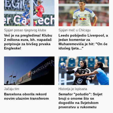
Sjajan posao njegovog kluba
Sjajan meč u Chicagu
Već je na pregledima! Klubu
Leeds pobijedio Liverpool, a
2 miliona eura, bh. napadač
jedan komentar za
potpisuje za bivšeg prvaka
Muharemovića je hit: "On će
Engleske!
idućeg ljeta..."
Jačaju tim
Historija je ispisana
Barcelona oborila rekord
Semafor "poludio": Svijet
novim ulaznim transferom
bruji o onome što se
dogodilo na Svjetskom
prvenstvu u rukometu