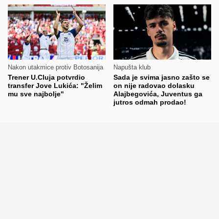
Nakon utakmice protiv Botosanija
Napušta klub
Trener U.Cluja potvrdio
Sada je svima jasno zašto se
transfer Jove Lukića: "Želim
on nije radovao dolasku
mu sve najbolje"
Alajbegovića, Juventus ga
jutros odmah prodao!