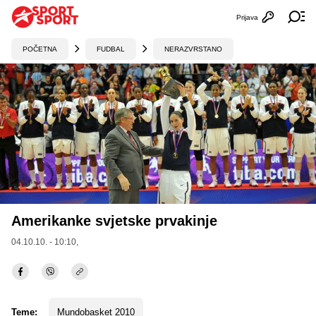
Prijava
Otvori profi
Ot
POČETNA
FUDBAL
NERAZVRSTANO
Amerikanke svjetske prvakinje
04.10.10. - 10:10,
Teme:
Mundobasket 2010