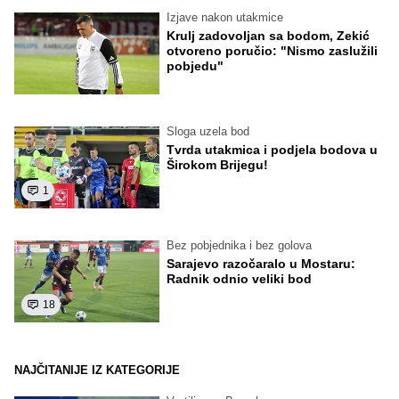
Izjave nakon utakmice
Krulj zadovoljan sa bodom, Zekić
otvoreno poručio: "Nismo zaslužili
pobjedu"
Sloga uzela bod
Tvrda utakmica i podjela bodova u
Širokom Brijegu!
1
Bez pobjednika i bez golova
Sarajevo razočaralo u Mostaru:
Radnik odnio veliki bod
18
NAJČITANIJE IZ KATEGORIJE