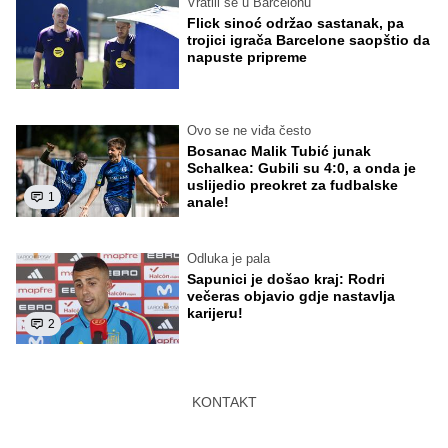
Vratili se u Barcelonu
Flick sinoć održao sastanak, pa
trojici igrača Barcelone saopštio da
napuste pripreme
Ovo se ne viđa često
Bosanac Malik Tubić junak
Schalkea: Gubili su 4:0, a onda je
uslijedio preokret za fudbalske
1
anale!
Odluka je pala
Sapunici je došao kraj: Rodri
večeras objavio gdje nastavlja
karijeru!
2
KONTAKT