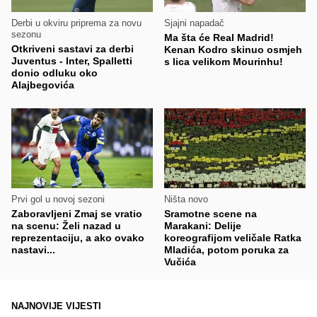
Derbi u okviru priprema za novu
Sjajni napadač
sezonu
Ma šta će Real Madrid!
Otkriveni sastavi za derbi
Kenan Kodro skinuo osmjeh
Juventus - Inter, Spalletti
s lica velikom Mourinhu!
donio odluku oko
Alajbegovića
Prvi gol u novoj sezoni
Ništa novo
Zaboravljeni Zmaj se vratio
Sramotne scene na
na scenu: Želi nazad u
Marakani: Delije
reprezentaciju, a ako ovako
koreografijom veličale Ratka
nastavi...
Mladića, potom poruka za
Vučića
NAJNOVIJE VIJESTI