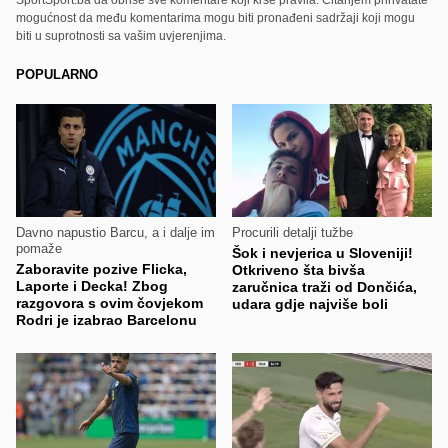
mogućnost da među komentarima mogu biti pronađeni sadržaji koji mogu
biti u suprotnosti sa vašim uvjerenjima.
POPULARNO
Davno napustio Barcu, a i dalje im
Procurili detalji tužbe
pomaže
Šok i nevjerica u Sloveniji!
Zaboravite pozive Flicka,
Otkriveno šta bivša
Laporte i Decka! Zbog
zaručnica traži od Dončića,
razgovora s ovim čovjekom
udara gdje najviše boli
Rodri je izabrao Barcelonu