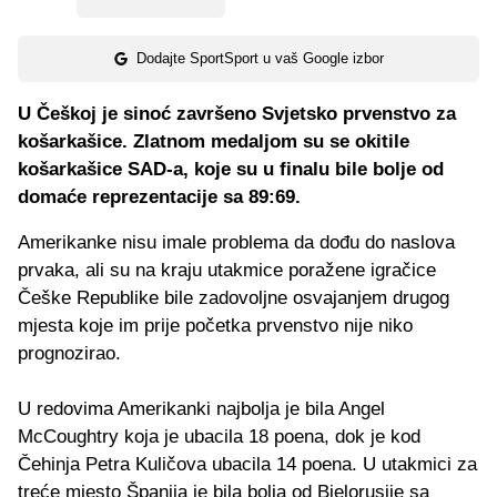
Dodajte SportSport u vaš Google izbor
U Češkoj je sinoć završeno Svjetsko prvenstvo za
košarkašice. Zlatnom medaljom su se okitile
košarkašice SAD-a, koje su u finalu bile bolje od
domaće reprezentacije sa 89:69.
Amerikanke nisu imale problema da dođu do naslova
prvaka, ali su na kraju utakmice poražene igračice
Češke Republike bile zadovoljne osvajanjem drugog
mjesta koje im prije početka prvenstvo nije niko
prognozirao.
U redovima Amerikanki najbolja je bila Angel
McCoughtry koja je ubacila 18 poena, dok je kod
Čehinja Petra Kuličova ubacila 14 poena. U utakmici za
treće mjesto Španija je bila bolja od Bjelorusije sa