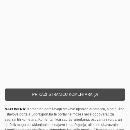
PRIKAŽI STRANICU KOMENTARA (0)
NAPOMENA:
Komentari odražavaju stavove njihovih autora/ica, a ne nužno
i stavove portala SportSport.ba te portal ne može i neće odgovarati za
sadržaj tih kometara. Komentari koji sadrže vrijeđanja, psovanja i vulgaran
riječnik mogu biti uklonjeni bez najave i objašnjenja, ali to ne obavezuje
SportSport.ba da obriše sve komentare koji krše pravila. Čitanjem prihvatate