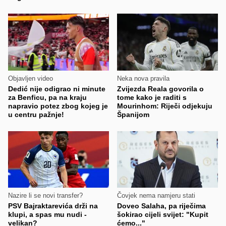
Objavljen video
Neka nova pravila
Dedić nije odigrao ni minute
Zvijezda Reala govorila o
za Benficu, pa na kraju
tome kako je raditi s
napravio potez zbog kojeg je
Mourinhom: Riječi odjekuju
u centru pažnje!
Španijom
Nazire li se novi transfer?
Čovjek nema namjeru stati
PSV Bajraktarevića drži na
Doveo Salaha, pa riječima
klupi, a spas mu nudi -
šokirao cijeli svijet: "Kupit
velikan?
ćemo..."