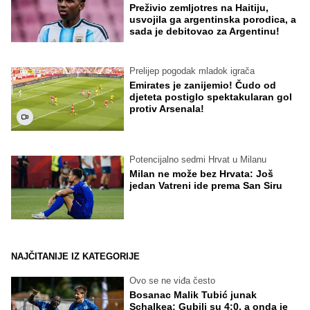
Preživio zemljotres na Haitiju,
usvojila ga argentinska porodica, a
sada je debitovao za Argentinu!
Prelijep pogodak mladok igrača
Emirates je zanijemio! Čudo od
djeteta postiglo spektakularan gol
protiv Arsenala!
Potencijalno sedmi Hrvat u Milanu
Milan ne može bez Hrvata: Još
jedan Vatreni ide prema San Siru
NAJČITANIJE IZ KATEGORIJE
Ovo se ne viđa često
Bosanac Malik Tubić junak
Schalkea: Gubili su 4:0, a onda je