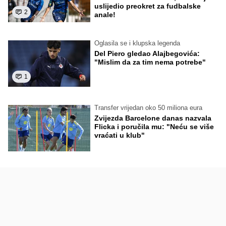
uslijedio preokret za fudbalske
2
anale!
Oglasila se i klupska legenda
Del Piero gledao Alajbegovića:
"Mislim da za tim nema potrebe"
1
Transfer vrijedan oko 50 miliona eura
Zvijezda Barcelone danas nazvala
Flicka i poručila mu: "Neću se više
vraćati u klub"