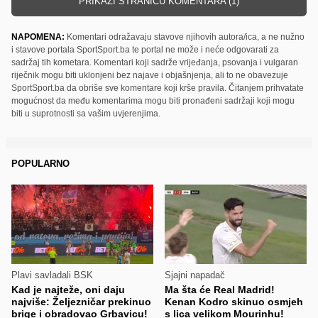
PRIKAŽI STRANICU KOMENTARA (1)
NAPOMENA:
Komentari odražavaju stavove njihovih autora/ica, a ne nužno
i stavove portala SportSport.ba te portal ne može i neće odgovarati za
sadržaj tih kometara. Komentari koji sadrže vrijeđanja, psovanja i vulgaran
riječnik mogu biti uklonjeni bez najave i objašnjenja, ali to ne obavezuje
SportSport.ba da obriše sve komentare koji krše pravila. Čitanjem prihvatate
mogućnost da među komentarima mogu biti pronađeni sadržaji koji mogu
biti u suprotnosti sa vašim uvjerenjima.
POPULARNO
Plavi savladali BSK
Sjajni napadač
Kad je najteže, oni daju
Ma šta će Real Madrid!
najviše: Željezničar prekinuo
Kenan Kodro skinuo osmjeh
brige i obradovao Grbavicu!
s lica velikom Mourinhu!