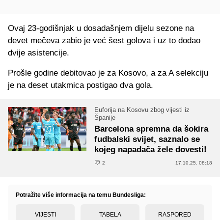
Ovaj 23-godišnjak u dosadašnjem dijelu sezone na
devet mečeva zabio je već šest golova i uz to dodao
dvije asistencije.
Prošle godine debitovao je za Kosovo, a za A selekciju
je na deset utakmica postigao dva gola.
Euforija na Kosovu zbog vijesti iz
Španije
Barcelona spremna da šokira
fudbalski svijet, saznalo se
kojeg napadača žele dovesti!
2
17.10.25. 08:18
Potražite više informacija na temu Bundesliga:
VIJESTI
TABELA
RASPORED