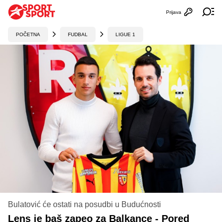
Prijava
Otvori profi
Ot
POČETNA
FUDBAL
LIGUE 1
Bulatović će ostati na posudbi u Budućnosti
Lens je baš zapeo za Balkance - Pored