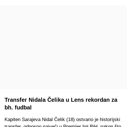
Transfer Nidala Čelika u Lens rekordan za
bh. fudbal
Kapiten Sarajeva Nidal Čelik (18) ostvario je historijski
transfer, odnosno najveći u Premijer ligi BiH, nakon što