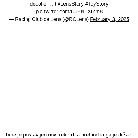
décoller…✈️
#LensStory
#ToyStory
pic.twitter.com/U6ENTXfZm8
February 3, 2025
— Racing Club de Lens (@RCLens)
Time je postavljen novi rekord, a prethodno ga je držao