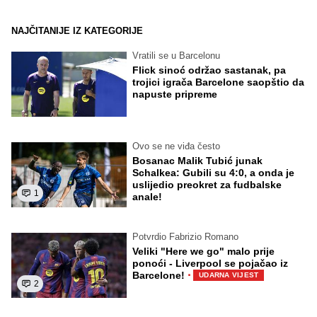
NAJČITANIJE IZ KATEGORIJE
Vratili se u Barcelonu
Flick sinoć održao sastanak, pa
trojici igrača Barcelone saopštio da
napuste pripreme
Ovo se ne viđa često
Bosanac Malik Tubić junak
Schalkea: Gubili su 4:0, a onda je
uslijedio preokret za fudbalske
1
anale!
Potvrdio Fabrizio Romano
Veliki "Here we go" malo prije
ponoći - Liverpool se pojačao iz
·
Barcelone!
UDARNA VIJEST
2