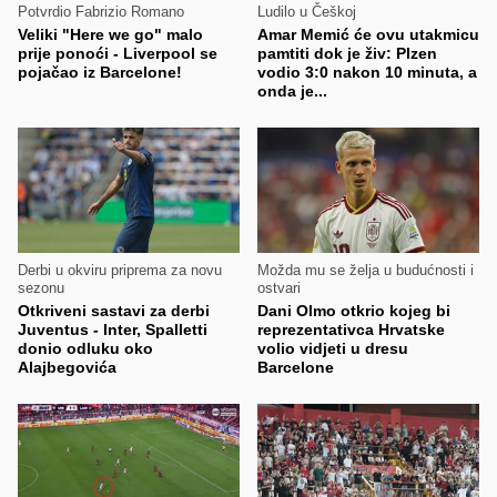
Potvrdio Fabrizio Romano
Ludilo u Češkoj
Veliki "Here we go" malo
Amar Memić će ovu utakmicu
prije ponoći - Liverpool se
pamtiti dok je živ: Plzen
pojačao iz Barcelone!
vodio 3:0 nakon 10 minuta, a
onda je...
Derbi u okviru priprema za novu
Možda mu se želja u budućnosti i
sezonu
ostvari
Otkriveni sastavi za derbi
Dani Olmo otkrio kojeg bi
Juventus - Inter, Spalletti
reprezentativca Hrvatske
donio odluku oko
volio vidjeti u dresu
Alajbegovića
Barcelone