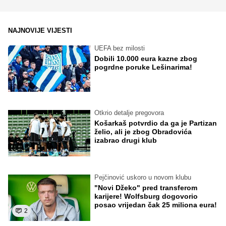
NAJNOVIJE VIJESTI
UEFA bez milosti
Dobili 10.000 eura kazne zbog
pogrdne poruke Lešinarima!
Otkrio detalje pregovora
Košarkaš potvrdio da ga je Partizan
želio, ali je zbog Obradovića
izabrao drugi klub
Pejčinović uskoro u novom klubu
"Novi Džeko" pred transferom
karijere! Wolfsburg dogovorio
posao vrijedan čak 25 miliona eura!
2