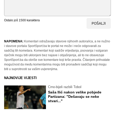
Ostalo još
1500
karaktera
POŠALJI
NAPOMENA:
Komentari odražavaju stavove njihovih autora/ica, a ne nužno
i stavove portala SportSport.ba te portal ne može i neće odgovarati za
sadržaj tih kometara. Komentari koji sadrže vrijeđanja, psovanja i vulgaran
riječnik mogu biti uklonjeni bez najave i objašnjenja, ali to ne obavezuje
SportSport.ba da obriše sve komentare koji krše pravila. Čitanjem prihvatate
mogućnost da među komentarima mogu biti pronađeni sadržaji koji mogu
biti u suprotnosti sa vašim uvjerenjima.
NAJNOVIJE VIJESTI
Crno-bijeli razbili Tobol
Saša Ilić nakon velike pobjede
Partizana: "Dešavaju se neke
stvari..."