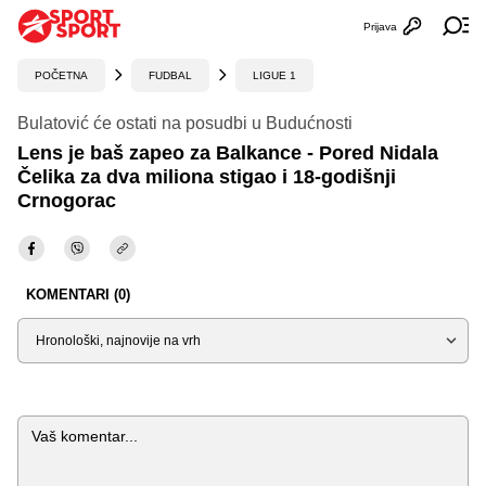
Prijava
Otvori profi
Ot
POČETNA
FUDBAL
LIGUE 1
Bulatović će ostati na posudbi u Budućnosti
Lens je baš zapeo za Balkance - Pored Nidala
Čelika za dva miliona stigao i 18-godišnji
Crnogorac
KOMENTARI (0)
Sortiraj
Komentar