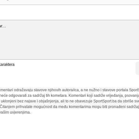
araktera
mentari odražavaju stavove njihovih autora/ica, a ne nužno i stavove portala Sport
 neće odgovarati za sadržaj tih kometara. Komentari koji sadrže vrijeđanja, psovanj
i uklonjeni bez najave i objašnjenja, ali to ne obavezuje SportSport.ba da obriše 
a. Čitanjem prihvatate mogućnost da među komentarima mogu biti pronađeni sadržaji
 vašim uvjerenjima.