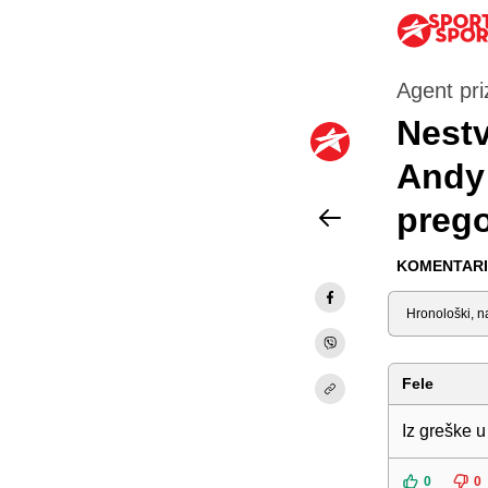
Agent pri
Nestv
Andy 
preg
KOMENTARI 
Sortiraj
Fele
Iz greške u
0
0