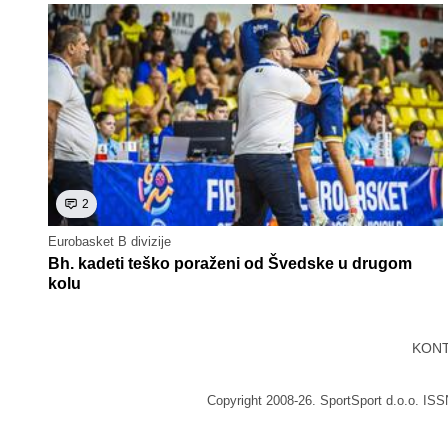
2
Eurobasket B divizije
Bh. kadeti teško poraženi od Švedske u drugom
kolu
KON
Copyright 2008-26. SportSport d.o.o. IS