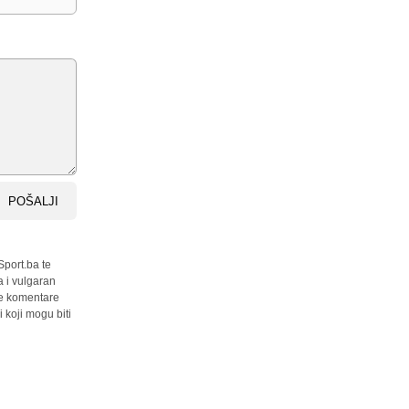
POŠALJI
Sport.ba te
a i vulgaran
sve komentare
 koji mogu biti