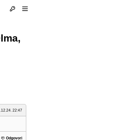
Otvori profil
Otvori meni
Olma,
.12.24. 22:47
Odgovori