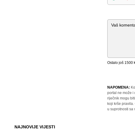
Komentar
Ostalo još
1500
k
NAPOMENA:
Ko
portal ne može i
riječnik mogu bit
koji krše pravil
u suprotnosti sa
NAJNOVIJE VIJESTI