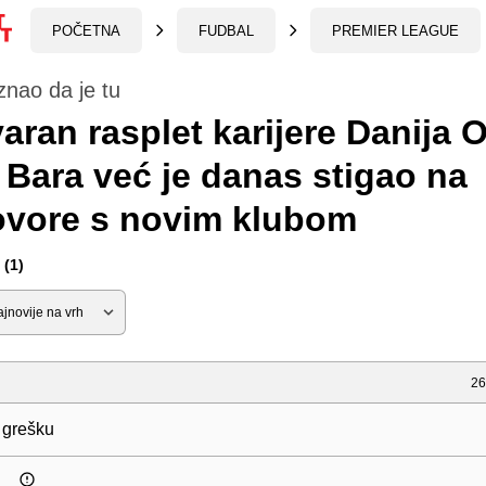
POČETNA
FUDBAL
PREMIER LEAGUE
znao da je tu
aran rasplet karijere Danija 
Bara već je danas stigao na
ovore s novim klubom
(1)
26
 grešku