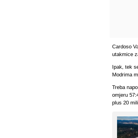
Cardoso Var
utakmice za
Ipak, tek s
Modrima mo
Treba napo
omjeru 57:4
plus 20 mil