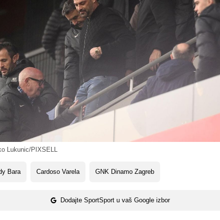
ko Lukunic/PIXSELL
dy Bara
Cardoso Varela
GNK Dinamo Zagreb
Dodajte SportSport u vaš Google izbor