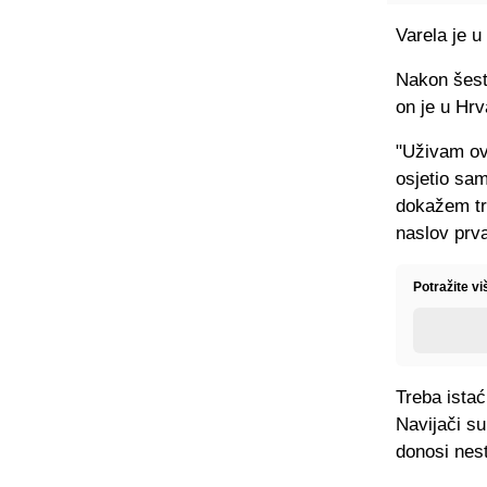
Varela je 
Nakon šest
on je u Hrv
"Uživam ov
osjetio sam
dokažem tre
naslov prv
Potražite v
Treba ista
Navijači su
donosi nest