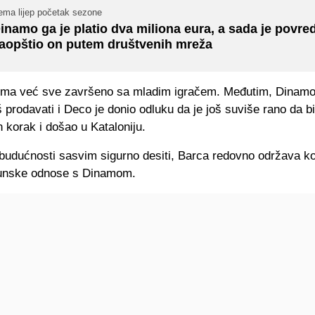
ema lijep početak sezone
inamo ga je platio dva miliona eura, a sada je povre
aopštio on putem društvenih mreža
ima već sve završeno sa mladim igračem. Međutim, Dinam
 prodavati i Deco je donio odluku da je još suviše rano da b
 korak i došao u Kataloniju.
 budućnosti sasvim sigurno desiti, Barca redovno održava ko
hunske odnose s Dinamom.