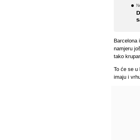
N
D
s
Barcelona 
namjeru još
tako krupan
To će se u
imaju i vr