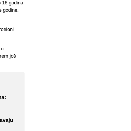
o 16 godina
e godine,
rceloni
 u
rem još
ma:
javaju