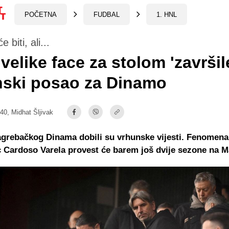
POČETNA
FUDBAL
1. HNL
 biti, ali...
 velike face za stolom 'završil
nski posao za Dinamo
:40,
Midhat Šljivak
agrebačkog Dinama dobili su vrhunske vijesti. Fenomena
 Cardoso Varela provest će barem još dvije sezone na M