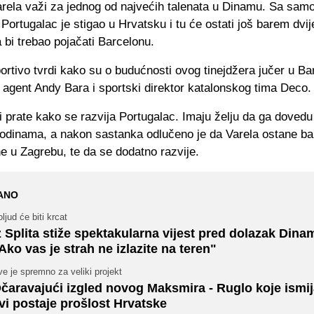
rela važi za jednog od najvećih talenata u Dinamu. Sa sam
 Portugalac je stigao u Hrvatsku i tu će ostati još barem dvij
bi trebao pojačati Barcelonu.
tivo tvrdi kako su o budućnosti ovog tinejdžera jučer u Ba
 agent Andy Bara i sportski direktor katalonskog tima Deco.
 prate kako se razvija Portugalac. Imaju želju da ga dovedu
odinama, a nakon sastanka odlučeno je da Varela ostane ba
e u Zagrebu, te da se dodatno razvije.
ANO
ljud će biti krcat
z Splita stiže spektakularna vijest pred dolazak Dina
Ako vas je strah ne izlazite na teren"
e je spremno za veliki projekt
čaravajući izgled novog Maksmira - Ruglo koje ismi
vi postaje prošlost Hrvatske