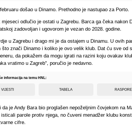
u februaru došao u Dinamo. Prethodno je nastupao za Porto.
 mjeseci odlučio je ostati u Zagrebu. Barca ga čeka nakon 
atskoj zadovoljan i ugovorom je vezan do 2028. godine.
dje u Zagrebu i drago mi je da ostajem u Dinamu. U ovih pa
 što znači Dinamo i koliko je ovo velik klub. Dat ću sve od 
neru, da pokažem da mogu igrati na razini koju ovakav klub 
aka vratimo u Zagreb", poručio je nedavno.
iše informacija na temu HNL:
VIJESTI
TABELA
RASPOR
ći da je Andy Bara bio proglašen nepoželjnim čovjekom na M
 isticali parole protiv njega, no čuveni menadžer klubu kons
varne cifre.