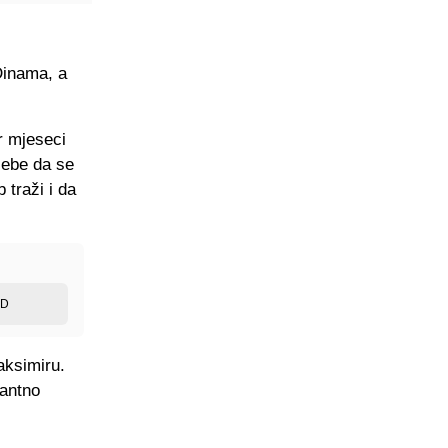
Dinama, a
r mjeseci
sebe da se
traži i da
ED
aksimiru.
tantno