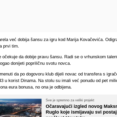
ela već dobija šansu za igru kod Marija Kovačevića. Odigrao
 prvi tim.
e očekuje da dobije pravu šansu. Radi se o vrhunskom talent
gao donijeti popriličnu svotu novca.
menuti da po dogovoru klub dijeli novac od transfera s igra
3 u korist Dinama. Na stolu su imali već ponudu od pet mili
iona eura bonusa, no ona je odbijena.
Sve je spremno za veliki projekt
Očaravajući izgled novog Maksm
Ruglo koje ismijavaju svi posta