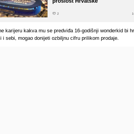
prošlost Hrvatske
2
1
ne karijeru kakva mu se predviđa 16-godišnji wonderkid bi 
i i sebi, mogao donijeti ozbiljnu cifru prilikom prodaje.