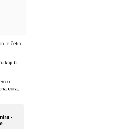
 je četiri
u koji bi
čem u
ona eura,
ira -
je