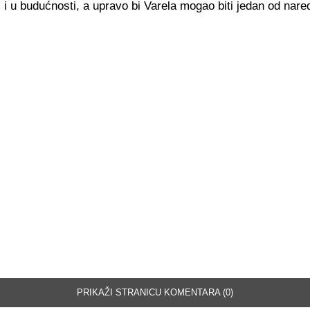
i i u budućnosti, a upravo bi Varela mogao biti jedan od nared
PRIKAŽI STRANICU KOMENTARA (0)