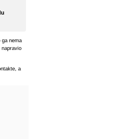
du
o ga nema
i napravio
ntakte, a