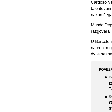
Cardoso Va
talentovani
nakon čega 
Mundo Depor
razgovarali
U Barceloni
narednim g
dvije sezon
POVEZ
Po
I
"
Sv
O
s