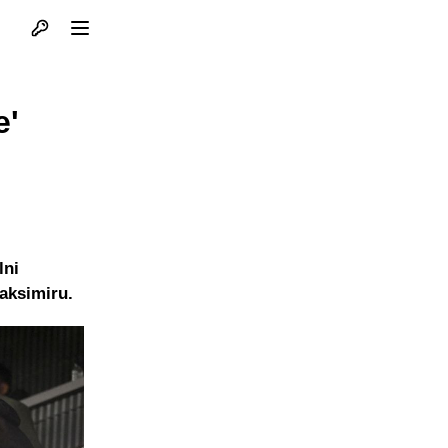
Otvori profil
Otvori meni
e'
lni
aksimiru.