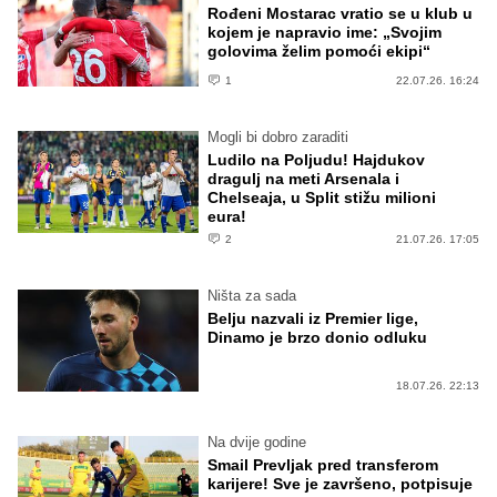
Rođeni Mostarac vratio se u klub u
kojem je napravio ime: „Svojim
golovima želim pomoći ekipi“
1
22.07.26. 16:24
Mogli bi dobro zaraditi
Ludilo na Poljudu! Hajdukov
dragulj na meti Arsenala i
Chelseaja, u Split stižu milioni
eura!
2
21.07.26. 17:05
Ništa za sada
Belju nazvali iz Premier lige,
Dinamo je brzo donio odluku
18.07.26. 22:13
Na dvije godine
Smail Prevljak pred transferom
karijere! Sve je završeno, potpisuje