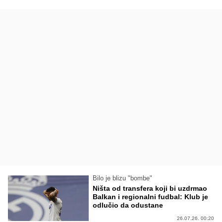
Bilo je blizu "bombe"
Ništa od transfera koji bi uzdrmao
Balkan i regionalni fudbal: Klub je
odlučio da odustane
26.07.26. 00:20