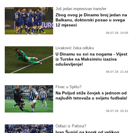
Još jedan impresivan transfer
Zbog ovog je Dinamo broj jedan na
Balkanu, doktorski posao u svega
12 mjeseci
09.07.26. 15:05
Livaković čeka odluku
U Dinamu su svi na nogama - Vijest
iz Turske na Maksimiru izaziva
oduševljenje!
08.07.26. 21:44
Finac u Splitu?
Na Poljud stiže čovjek s jednom od
najluđih tetovaža u svijetu fudbala!
08.07.26. 20:31
Odlazi iz Pafosa?
Ivan Šunjić na korak od velikog