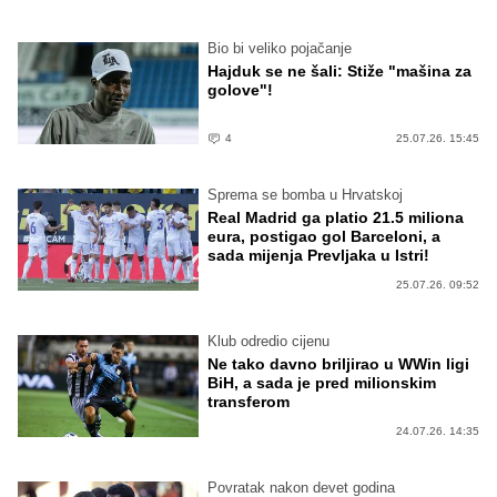
Bio bi veliko pojačanje
Hajduk se ne šali: Stiže "mašina za
golove"!
4
25.07.26. 15:45
Sprema se bomba u Hrvatskoj
Real Madrid ga platio 21.5 miliona
eura, postigao gol Barceloni, a
sada mijenja Prevljaka u Istri!
25.07.26. 09:52
Klub odredio cijenu
Ne tako davno briljirao u WWin ligi
BiH, a sada je pred milionskim
transferom
24.07.26. 14:35
Povratak nakon devet godina