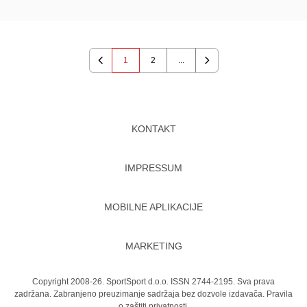
1
2
...
Previous
Next
KONTAKT
IMPRESSUM
MOBILNE APLIKACIJE
MARKETING
Copyright 2008-26. SportSport d.o.o. ISSN 2744-2195. Sva prava
zadržana. Zabranjeno preuzimanje sadržaja bez dozvole izdavača.
Pravila
o zaštiti privatnosti.