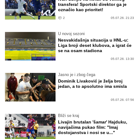
transfera! Sportski direktor ga je
označio kao prioritet!
2
05.07.26. 21:23
U novoj sezoni
Nesvakidašnja situacija u HNL-u:
Liga broji deset klubova, a igrat će
se na osam stadiona
05.07.26. 13:30
Jasno je i zbog čega
Dominik Livaković je želja broj
jedan, a to apsolutno ima smisla
05.07.26. 07:56
Bliži se kraj
Livajin brutalan 'šamar' Hajduku,
navijačima pukao film: "Imaj
dostojanstva i nosi se u..."