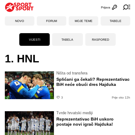
Prijava
Otvori profi
Ot
NOVO
FORUM
MOJE TEME
TABELE
VIJESTI
TABELA
RASPORED
1. HNL
Ništa od transfera
Splićani ga čekali? Reprezentativac
BiH neće obući dres Hajduka
3
Prije oko 12h
Tvrde hrvatski mediji
Reprezentativac BiH uskoro
postaje novi igrač Hajduka!