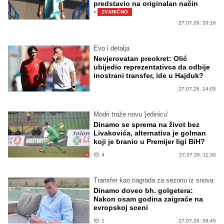
predstavio na originalan način
·
ZVANIČNO
27.07.26. 20:16
Evo i detalja
Nevjerovatan preokret: Olić
ubijedio reprezentativca da odbije
inostrani transfer, ide u Hajduk?
27.07.26. 14:05
Modri traže novu 'jedinicu'
Dinamo se sprema na život bez
Livakovića, alternativa je golman
koji je branio u Premijer ligi BiH?
4
27.07.26. 11:30
Transfer kao nagrada za sezonu iz snova
Dinamo doveo bh. golgetera:
Nakon osam godina zaigraće na
evropskoj sceni
1
27.07.26. 08:45