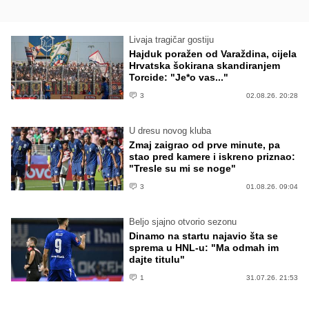
Livaja tragičar gostiju
Hajduk poražen od Varaždina, cijela
Hrvatska šokirana skandiranjem
Torcide: "Je*o vas..."
3
02.08.26. 20:28
U dresu novog kluba
Zmaj zaigrao od prve minute, pa
stao pred kamere i iskreno priznao:
"Tresle su mi se noge"
3
01.08.26. 09:04
Beljo sjajno otvorio sezonu
Dinamo na startu najavio šta se
sprema u HNL-u: "Ma odmah im
dajte titulu"
1
31.07.26. 21:53