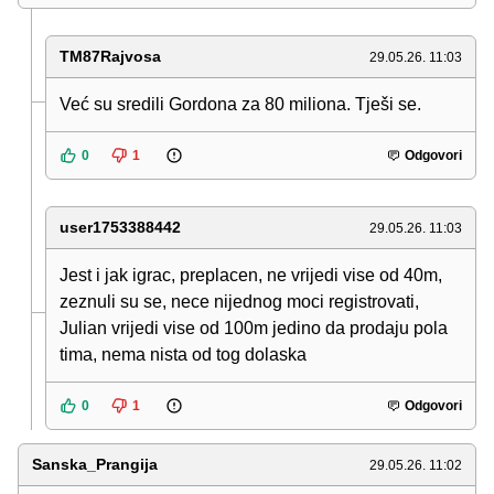
TM87Rajvosa
29.05.26. 11:03
Već su sredili Gordona za 80 miliona. Tješi se.
0
1
Odgovori
user1753388442
29.05.26. 11:03
Jest i jak igrac, preplacen, ne vrijedi vise od 40m,
zeznuli su se, nece nijednog moci registrovati,
Julian vrijedi vise od 100m jedino da prodaju pola
tima, nema nista od tog dolaska
0
1
Odgovori
Sanska_Prangija
29.05.26. 11:02