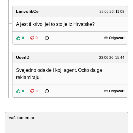
LimvolikCe
29.05.26. 11:08
A jest ti krivo, jel to sto je iz Hrvatske?
0
0
Odgovori
UserID
23.06.26. 15:44
Svejedno odakle i koji agent. Ocito da ga
reklamiraju.
0
0
Odgovori
Komentar