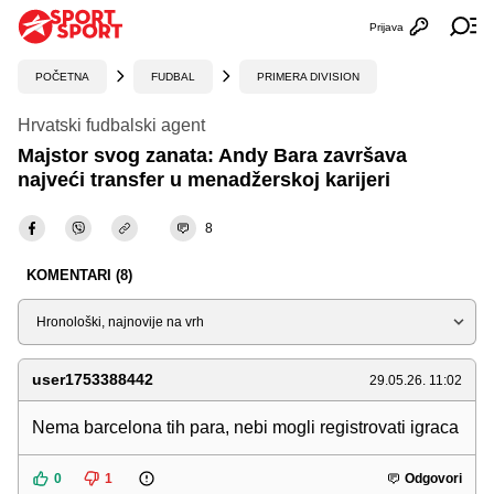
Prijava
Otvori profi
Ot
POČETNA
FUDBAL
PRIMERA DIVISION
Hrvatski fudbalski agent
Majstor svog zanata: Andy Bara završava
najveći transfer u menadžerskoj karijeri
8
KOMENTARI (8)
Sortiraj
user1753388442
29.05.26. 11:02
Nema barcelona tih para, nebi mogli registrovati igraca
0
1
Odgovori