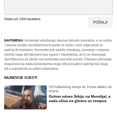
Ostalo još
1500
karaktera
POŠALJI
NAPOMENA:
Komentari odražavaju stavove njihovih autora/ica, a ne nužno
i stavove portala SportSport.ba te portal ne može i neće odgovarati za
sadržaj tih kometara. Komentari koji sadrže vrijeđanja, psovanja i vulgaran
riječnik mogu biti uklonjeni bez najave i objašnjenja, ali to ne obavezuje
SportSport.ba da obriše sve komentare koji krše pravila. Čitanjem prihvatate
mogućnost da među komentarima mogu biti pronađeni sadržaji koji mogu
biti u suprotnosti sa vašim uvjerenjima.
NAJNOVIJE VIJESTI
Od fudbalskog heroja do života daleko od
terena
Golom odveo Srbiju na Mundijal, a
sada uživa na gliseru uz tompus