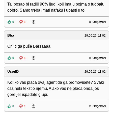
Taj posao bi radili 90% ljudi koji imaju pojma o fudbalu
dobro. Samo treba imati nafaku i upasti u to
0
1
Odgovori
Bba
29.05.26. 11:02
Oni ti ga puše Barsaaaa
0
1
Odgovori
UserID
29.05.26. 11:02
Koliko vas placa ovaj agent da ga promovisete? Svaki
cas neki tekst o njemu. A ako vas ne placa onda jos
gore jer ispadate glupi.
0
1
Odgovori