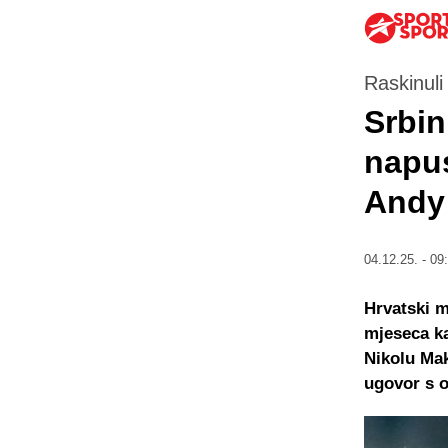
Raskinuli
Srbi
napus
Andy 
04.12.25. - 09
Hrvatski m
mjeseca ka
Nikolu Mak
ugovor s o