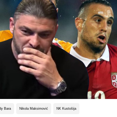
dy Bara
Nikola Maksimović
NK Kustošija