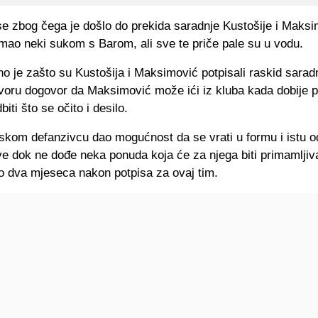
se zbog čega je došlo do prekida saradnje Kustošije i Maksi
 imao neki sukom s Barom, ali sve te priče pale su u vodu.
o je zašto su Kustošija i Maksimović potpisali raskid sarad
ovoru dogovor da Maksimović može ići iz kluba kada dobije 
iti što se očito i desilo.
pskom defanzivcu dao mogućnost da se vrati u formu i istu 
ve dok ne dođe neka ponuda koja će za njega biti primamljiva
o dva mjeseca nakon potpisa za ovaj tim.