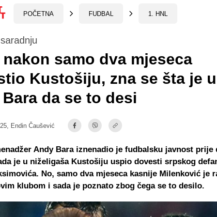
POČETNA
FUDBAL
1. HNL
 saradnju
n nakon samo dva mjeseca
tio Kustošiju, zna se šta je 
Bara da se to desi
:25,
Endin Čaušević
enadžer Andy Bara iznenadio je fudbalsku javnost prije
da je u niželigaša Kustošiju uspio dovesti srpskog defa
simovića. No, samo dva mjeseca kasnije Milenković je 
vim klubom i sada je poznato zbog čega se to desilo.