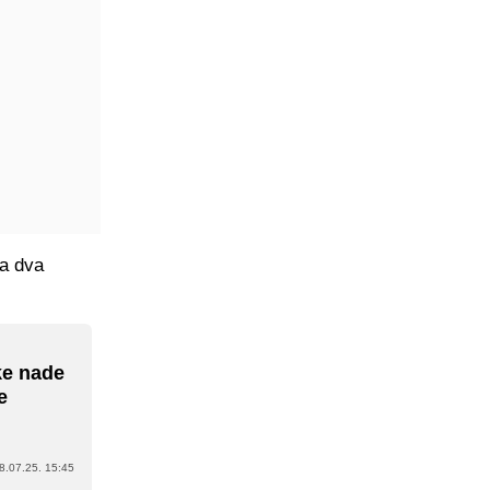
ga dva
ke nade
e
8.07.25. 15:45