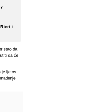
17
ieri i
pristao da
utiti da će
je ljetos
nenađenje