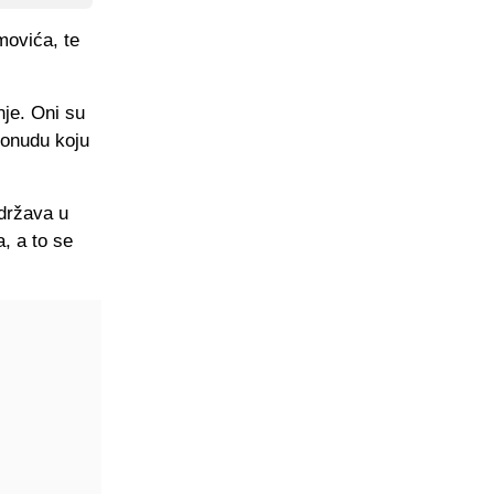
movića, te
nje. Oni su
ponudu koju
održava u
, a to se