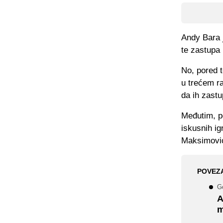
Andy Bara 
te zastupa
No, pored t
u trećem ra
da ih zastu
Međutim, po
iskusnih ig
Maksimović
POVEZ
Go
A
m