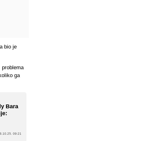
 bio je
z problema
koliko ga
dy Bara
je:
6.10.25. 09:21