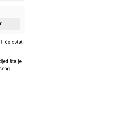
ED
li će ostati
jeti šta je
usnog