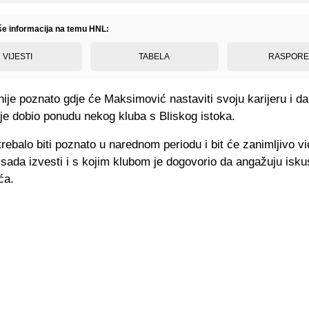
iše informacija na temu HNL:
VIJESTI
TABELA
RASPOR
nije poznato gdje će Maksimović nastaviti svoju karijeru i da 
i je dobio ponudu nekog kluba s Bliskog istoka.
trebalo biti poznato u narednom periodu i bit će zanimljivo vid
sada izvesti i s kojim klubom je dogovorio da angažuju isk
ća.