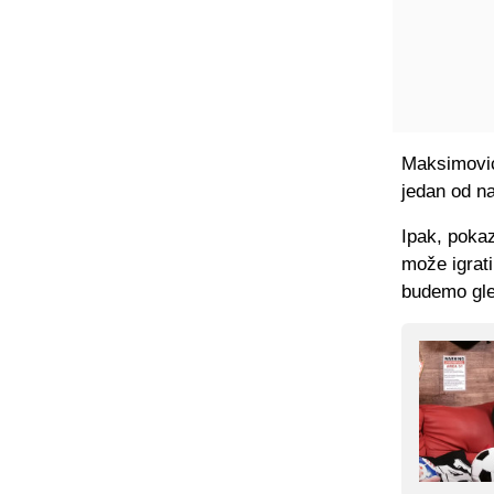
Maksimović
jedan od na
Ipak, poka
može igrati
budemo gled