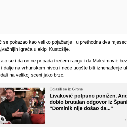
 se pokazao kao veliko pojačanje i u prethodna dva mjeseca
jvažnijih igrača u ekipi Kustošije.
zalo se i da on ne pripada trećem rangu i da Maksimović be
 i dalje na vrhunskom nivou i neće uopšte biti iznenađenje u
ali na velikoj sceni jako brzo.
Oglasili se iz Girone
Livaković potpuno ponižen, An
dobio brutalan odgovor iz Špani
"Dominik nije došao da..."
1