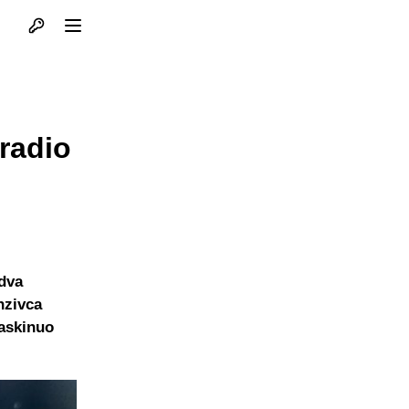
Otvori profil
Otvori meni
uradio
 dva
nzivca
raskinuo