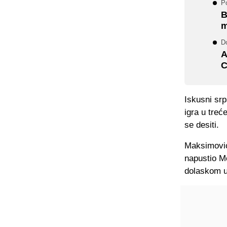
P
B
m
Do
A
C
Iskusni srp
igra u treć
se desiti.
Maksimović
napustio Mo
dolaskom u