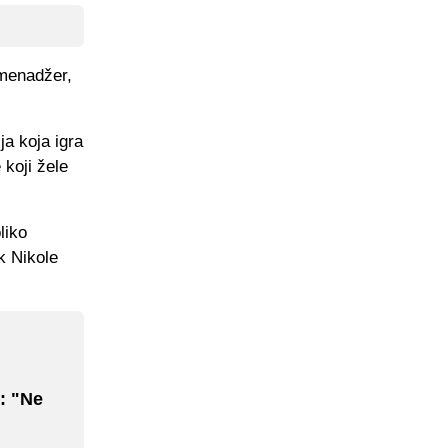
 menadžer,
ja koja igra
koji žele
liko
k Nikole
: "Ne