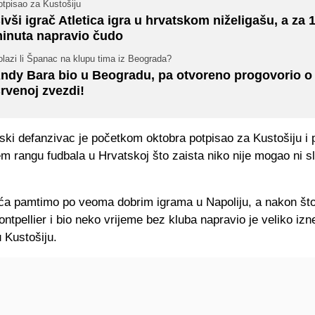
otpisao za Kustošiju
ivši igrač Atletica igra u hrvatskom niželigašu, a za 
inuta napravio čudo
lazi li Španac na klupu tima iz Beograda?
ndy Bara bio u Beogradu, pa otvoreno progovorio o R
rvenoj zvezdi!
ski defanzivac je početkom oktobra potpisao za Kustošiju i 
em rangu fudbala u Hrvatskoj što zaista niko nije mogao ni sl
a pamtimo po veoma dobrim igrama u Napoliju, a nakon što 
ntpellier i bio neko vrijeme bez kluba napravio je veliko iz
 Kustošiju.