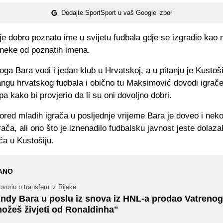
Dodajte SportSport u vaš Google izbor
je dobro poznato ime u svijetu fudbala gdje se izgradio kao
 neke od poznatih imena.
oga Bara vodi i jedan klub u Hrvatskoj, a u pitanju je Kustoši
ngu hrvatskog fudbala i obično tu Maksimović dovodi igrače 
pa kako bi provjerio da li su oni dovoljno dobri.
red mladih igrača u posljednje vrijeme Bara je doveo i neko
rača, ali ono što je iznenadilo fudbalsku javnost jeste dolaza
a u Kustošiju.
ANO
vorio o transferu iz Rijeke
ndy Bara u poslu iz snova iz HNL-a prodao Vatrenog
ožeš živjeti od Ronaldinha"