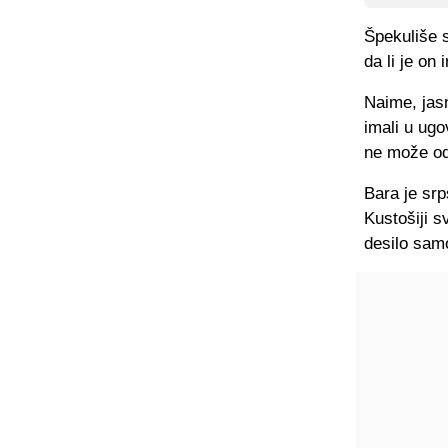
Špekuliše 
da li je on
Naime, jasn
imali u ug
ne može odb
Bara je sr
Kustošiji s
desilo sam