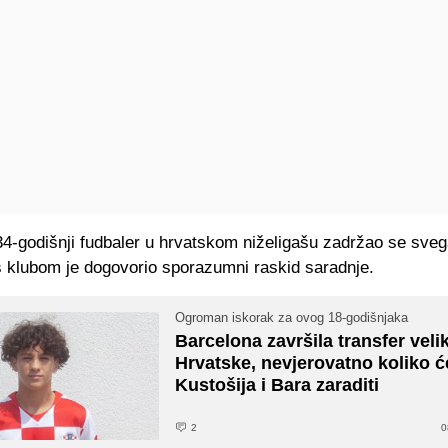
34-godišnji fudbaler u hrvatskom niželigašu zadržao se sve
s klubom je dogovorio sporazumni raskid saradnje.
Ogroman iskorak za ovog 18-godišnjaka
Barcelona završila transfer veli
Hrvatske, nevjerovatno koliko ć
Kustošija i Bara zaraditi
2
0