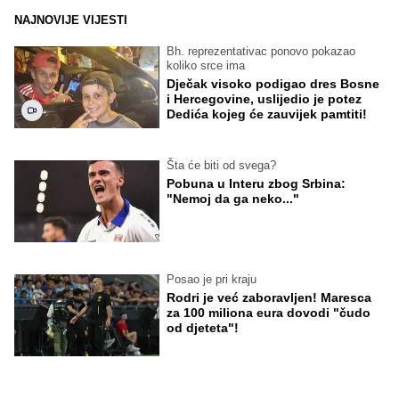
NAJNOVIJE VIJESTI
Bh. reprezentativac ponovo pokazao
koliko srce ima
Dječak visoko podigao dres Bosne
i Hercegovine, uslijedio je potez
Dedića kojeg će zauvijek pamtiti!
Šta će biti od svega?
Pobuna u Interu zbog Srbina:
"Nemoj da ga neko..."
Posao je pri kraju
Rodri je već zaboravljen! Maresca
za 100 miliona eura dovodi "čudo
od djeteta"!