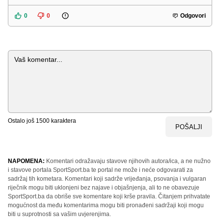
0
0
Odgovori
Komentar
Ostalo još
1500
karaktera
POŠALJI
NAPOMENA:
Komentari odražavaju stavove njihovih autora/ica, a ne nužno
i stavove portala SportSport.ba te portal ne može i neće odgovarati za
sadržaj tih kometara. Komentari koji sadrže vrijeđanja, psovanja i vulgaran
riječnik mogu biti uklonjeni bez najave i objašnjenja, ali to ne obavezuje
SportSport.ba da obriše sve komentare koji krše pravila. Čitanjem prihvatate
mogućnost da među komentarima mogu biti pronađeni sadržaji koji mogu
biti u suprotnosti sa vašim uvjerenjima.