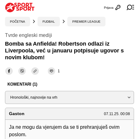
Prijava
Otvori profi
Ot
POČETNA
FUDBAL
PREMIER LEAGUE
Tvrde engleski mediji
Bomba sa Anfielda! Robertson odlazi iz
Liverpoola, već u januaru potpisuje ugovor s
novim klubom!
1
KOMENTARI (1)
Sortiraj
Gaston
07.11.25. 00:08
Ja ne mogu da vjerujem da se ti prehranjuješ ovim
poslom.