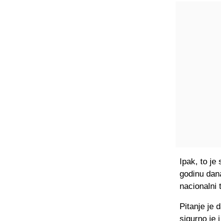
Ipak, to je
godinu dana
nacionalni t
Pitanje je 
sigurno je 