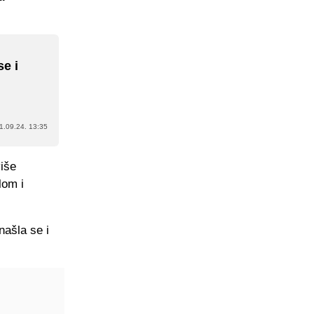
se i
1.09.24. 13:35
više
lom i
našla se i