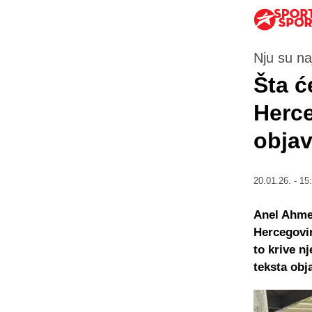
Nju su na
Šta ć
Herc
objav
20.01.26. - 15
Anel Ahmed
Hercegovine
to krive n
teksta ob