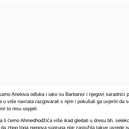
 samo Anelova odluka i iako su Barbarez i njegovi saradnici 
 u više navrata razgovarali s njim i pokušali ga uvjeriti da s
im to nisu uspjeli.
da li ćemo Ahmedhodžića više ikad gledati u dresu bh. selekci
i da zbog toga njegova supruga nije zaslužila takve uvrede n