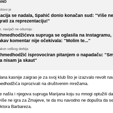
ANO
otovo je
acija se nadala, Spahić donio konačan sud: "Više n
grati za reprezentaciju!"
. navijači ne odustaju
hmedhodžićeva supruga se oglasila na Instagramu, 
akav komentar nije očekivala: "Molim te..."
kon velikog derbija
hmedhodžić isprovociran pitanjem o napadaču: "Sm
a nisam ja skaut"
na kasnije zaigrao je za svoj klub što je izazvalo revolt na
medhodžića isprozivali na društvenim mrežama.
 našla i njegova supruga Marijana koju su mnogi optužili da
 više ne igra za Zmajeve, te da mu navodno ne dopušta da s
ektora Barbareza.