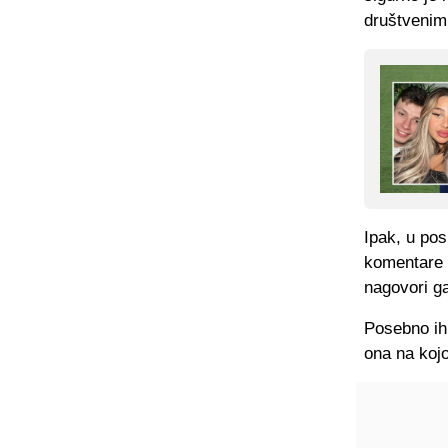
društveni
Ipak, u pos
komentare 
nagovori ga
Posebno ih 
ona na kojo