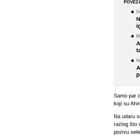
POVEZ
G
N
i
Bh
A
t
Na
A
p
Samo par da
koji su Ah
Na udaru se
razlog što
pozivu sel