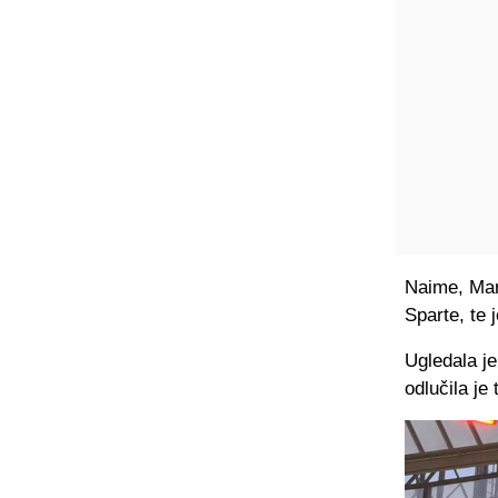
Naime, Mar
Sparte, te j
Ugledala j
odlučila je 