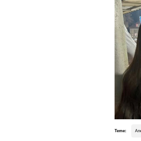
Teme:
An