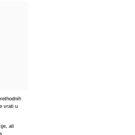
prethodnih
e vrati u
je, ali
a