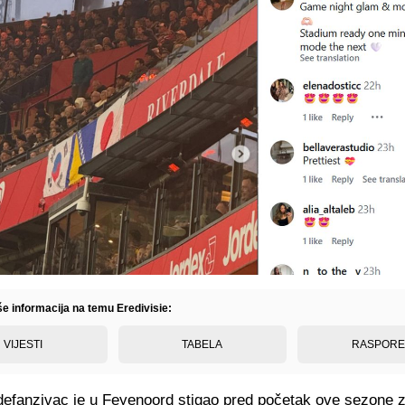
še informacija na temu Eredivisie:
VIJESTI
TABELA
RASPOR
 defanzivac je u Feyenoord stigao pred početak ove sezone