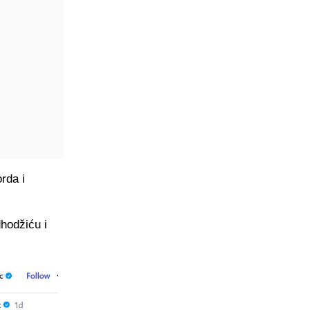
rda i
hodžiću i