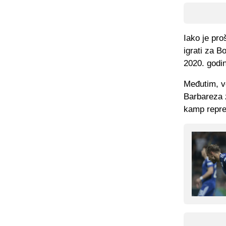
Iako je pr
igrati za B
2020. godi
Međutim, v
Barbareza 
kamp repre