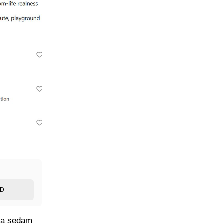
ED
 za sedam