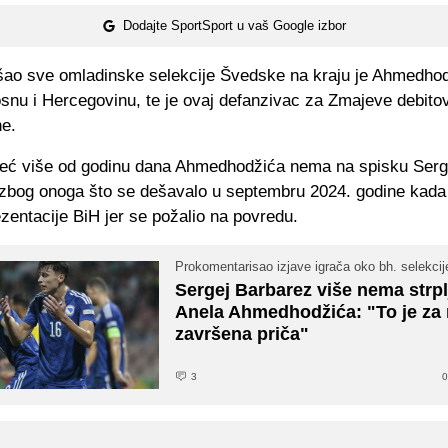
Dodajte SportSport u vaš Google izbor
ošao sve omladinske selekcije Švedske na kraju je Ahmedhod
osnu i Hercegovinu, te je ovaj defanzivac za Zmajeve debitov
ne.
eć više od godinu dana Ahmedhodžića nema na spisku Serg
zbog onoga što se dešavalo u septembru 2024. godine kada 
zentacije BiH jer se požalio na povredu.
Prokomentarisao izjave igrača oko bh. selekcij
Sergej Barbarez više nema strpl
Anela Ahmedhodžića: "To je za
završena priča"
3
0