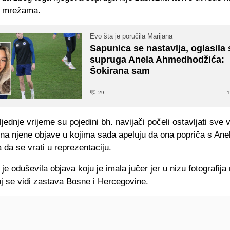
m mrežama.
Evo šta je poručila Marijana
Sapunica se nastavlja, oglasila 
supruga Anela Ahmedhodžića:
Šokirana sam
29
1
ljednje vrijeme su pojedini bh. navijači počeli ostavljati sve 
na njene objave u kojima sada apeluju da ona popriča s Ane
 da se vrati u reprezentaciju.
je oduševila objava koju je imala jučer jer u nizu fotografija 
j se vidi zastava Bosne i Hercegovine.