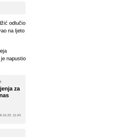
žić odlučio
ao na ljeto
eja
je napustio
e
jenja za
 nas
6.10.25. 11:43