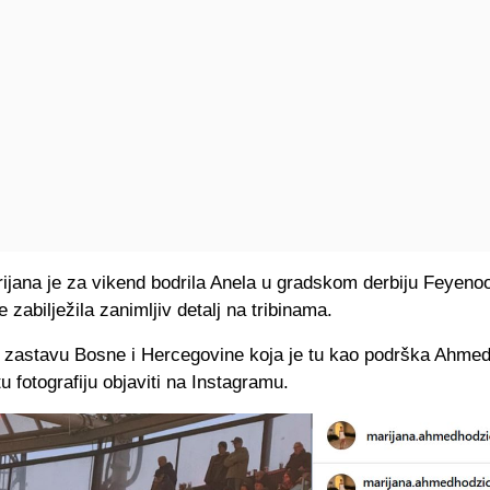
ijana je za vikend bodrila Anela u gradskom derbiju Feyenoo
e zabilježila zanimljiv detalj na tribinama.
e zastavu Bosne i Hercegovine koja je tu kao podrška Ahmed
tu fotografiju objaviti na Instagramu.