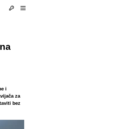
Otvori profil
Otvori meni
ena
e i
avijača za
taviti bez