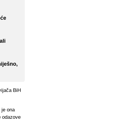
eće
ali
iješno,
vijača BiH
 je ona
e odazove