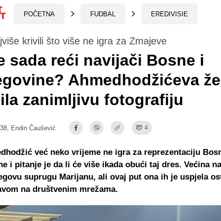
POČETNA
FUDBAL
EREDIVISIE
jviše krivili što više ne igra za Zmajeve
e sada reći navijači Bosne i
egovine? Ahmedhodžićeva ž
ila zanimljivu fotografiju
:38,
Endin Čaušević
4
hodžić već neko vrijeme ne igra za reprezentaciju Bosn
 i pitanje je da li će više ikada obući taj dres. Većina n
jegovu suprugu Marijanu, ali ovaj put ona ih je uspjela os
javom na društvenim mrežama.