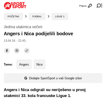
Prijava
Otvori profi
Ot
POČETNA
FUDBAL
LIGUE 1
Jedina utakmica večeri
Angers i Nica podijelili bodove
13.04.18. - 22:45,
Teme:
Angers
Nice
Dodajte SportSport u vaš Google izbor
Angers i Nica odigrali su neriješeno u prvoj
utakmici 33. kola francuske Ligue 1.