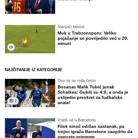
Navijači bijesni
Muk u Trabzonsporu: Veliko
pojačanje se povrijedilo već u 20.
minuti
NAJČITANIJE IZ KATEGORIJE
Ovo se ne viđa često
Bosanac Malik Tubić junak
Schalkea: Gubili su 4:0, a onda je
uslijedio preokret za fudbalske
1
anale!
Vratili se u Barcelonu
Flick sinoć održao sastanak, pa
trojici igrača Barcelone saopštio da
napuste pripreme