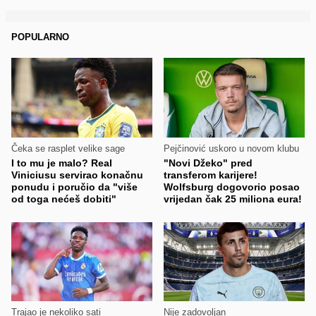
POPULARNO
Čeka se rasplet velike sage
Pejčinović uskoro u novom klubu
I to mu je malo? Real
"Novi Džeko" pred
Viniciusu servirao konačnu
transferom karijere!
ponudu i poručio da "više
Wolfsburg dogovorio posao
od toga nećeš dobiti"
vrijedan čak 25 miliona eura!
Trajao je nekoliko sati
Nije zadovoljan