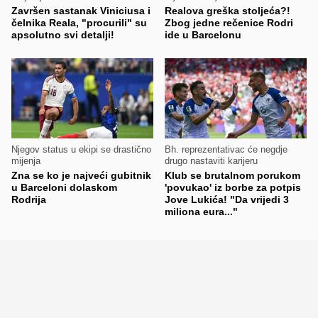
Završen sastanak Viniciusa i
Realova greška stoljeća?!
čelnika Reala, "procurili" su
Zbog jedne rečenice Rodri
apsolutno svi detalji!
ide u Barcelonu
Njegov status u ekipi se drastično
Bh. reprezentativac će negdje
mijenja
drugo nastaviti karijeru
Zna se ko je najveći gubitnik
Klub se brutalnom porukom
u Barceloni dolaskom
'povukao' iz borbe za potpis
Rodrija
Jove Lukića! "Da vrijedi 3
miliona eura..."