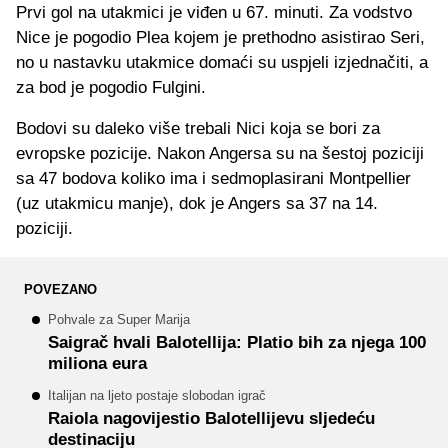
Prvi gol na utakmici je viđen u 67. minuti. Za vodstvo
Nice je pogodio Plea kojem je prethodno asistirao Seri,
no u nastavku utakmice domaći su uspjeli izjednačiti, a
za bod je pogodio Fulgini.
Bodovi su daleko više trebali Nici koja se bori za
evropske pozicije. Nakon Angersa su na šestoj poziciji
sa 47 bodova koliko ima i sedmoplasirani Montpellier
(uz utakmicu manje), dok je Angers sa 37 na 14.
poziciji.
POVEZANO
Pohvale za Super Marija
Saigrač hvali Balotellija: Platio bih za njega 100
miliona eura
Italijan na ljeto postaje slobodan igrač
Raiola nagovijestio Balotellijevu sljedeću
destinaciju