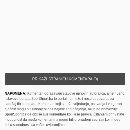
PRIKAŽI STRANICU KOMENTARA (0)
NAPOMENA:
Komentari odražavaju stavove njihovih autora/ica, a ne nužno
i stavove portala SportSport.ba te portal ne može i neće odgovarati za
sadržaj tih kometara. Komentari koji sadrže vrijeđanja, psovanja i vulgaran
riječnik mogu biti uklonjeni bez najave i objašnjenja, ali to ne obavezuje
SportSport.ba da obriše sve komentare koji krše pravila. Čitanjem prihvatate
mogućnost da među komentarima mogu biti pronađeni sadržaji koji mogu
biti u suprotnosti sa vašim uvjerenjima.